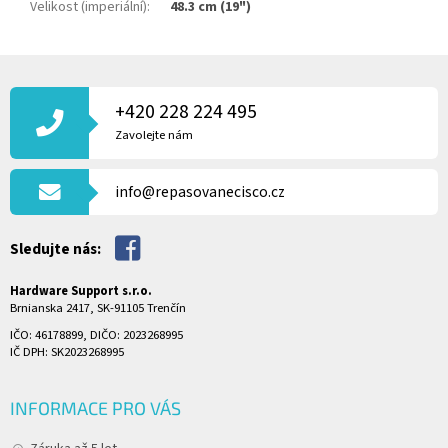
Velikost (imperiální)
:
48.3 cm (19")
Z
Á
P
+420 228 224 495
A
Zavolejte nám
T
Í
info@repasovanecisco.cz
Sledujte nás:
Hardware Support s.r.o.
Brnianska 2417, SK-91105 Trenčín
IČO: 46178899, DIČO: 2023268995
IČ DPH: SK2023268995
INFORMACE PRO VÁS