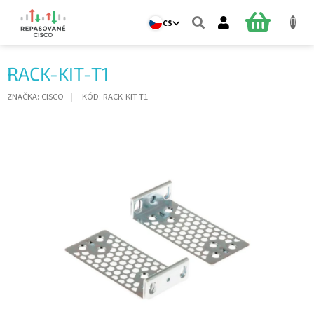
Přejít
na
NÁKUPNÍ
CS
obsah
KOŠÍK
RACK-KIT-T1
ZNAČKA:
CISCO
KÓD:
RACK-KIT-T1