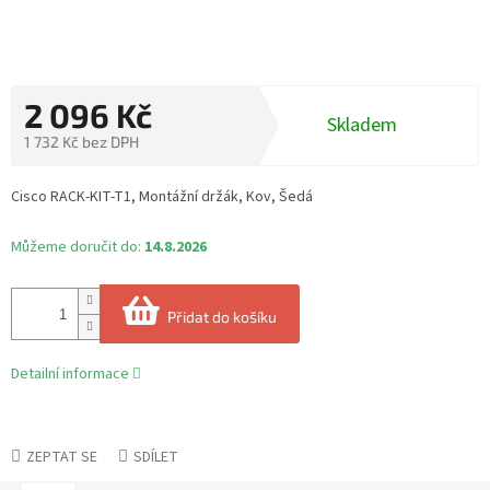
2 096 Kč
Skladem
1 732 Kč bez DPH
Měrná
cena:
Cisco RACK-KIT-T1, Montážní držák, Kov, Šedá
Můžeme doručit do:
14.8.2026
Přidat do košíku
Detailní informace
ZEPTAT SE
SDÍLET