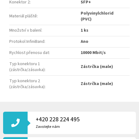
Konektor 2
:
SFP+
Polyvinylchlorid
Materiál pláště
:
(PVC)
Množství v balení
:
1 ks
Protokol InfiniBand
:
Ano
Rychlost přenosu dat
:
10000 Mbit/s
Typ konektoru 1
Zástrčka (male)
(zástrčka/zásuvka)
:
Typ konektoru 2
Zástrčka (male)
(zástrčka/zásuvka)
:
Z
Á
P
+420 228 224 495
A
Zavolejte nám
T