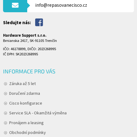
Í
info@repasovanecisco.cz
Sledujte nás:
Hardware Support s.r.o.
Brnianska 2417, SK-91105 Trenčín
IČO: 46178899, DIČO: 2023268995
IČ DPH: SK2023268995
INFORMACE PRO VÁS
Záruka až 5 let
Doručení zdarma
Cisco konfigurace
Service SLA - Okamžitá výměna
Pronájem a leasing
Obchodní podmínky