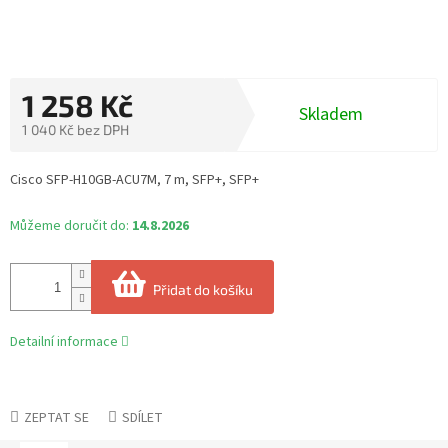
1 258 Kč
Skladem
1 040 Kč bez DPH
Měrná
cena:
Cisco SFP-H10GB-ACU7M, 7 m, SFP+, SFP+
Můžeme doručit do:
14.8.2026
Přidat do košíku
Detailní informace
ZEPTAT SE
SDÍLET