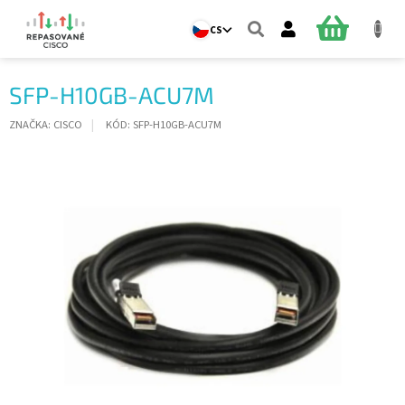
Přejít
na
NÁKUPNÍ
CS
obsah
KOŠÍK
SFP-H10GB-ACU7M
ZNAČKA:
CISCO
KÓD:
SFP-H10GB-ACU7M