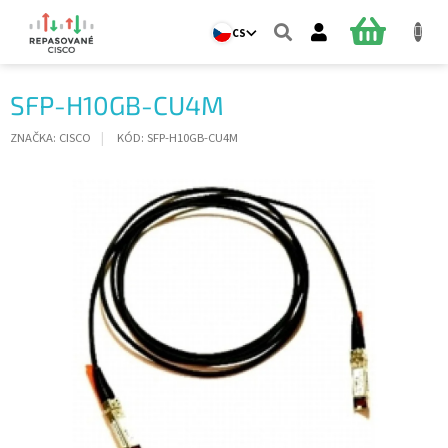
Přejít
na
NÁKUPNÍ
CS
obsah
KOŠÍK
SFP-H10GB-CU4M
ZNAČKA:
CISCO
KÓD:
SFP-H10GB-CU4M