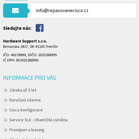
Í
info@repasovanecisco.cz
Sledujte nás:
Hardware Support s.r.o.
Brnianska 2417, SK-91105 Trenčín
IČO: 46178899, DIČO: 2023268995
IČ DPH: SK2023268995
INFORMACE PRO VÁS
Záruka až 5 let
Doručení zdarma
Cisco konfigurace
Service SLA - Okamžitá výměna
Pronájem a leasing