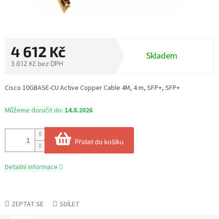
4 612 Kč
Skladem
3 812 Kč bez DPH
Měrná
cena:
Cisco 10GBASE-CU Active Copper Cable 4M, 4 m, SFP+, SFP+
Můžeme doručit do:
14.8.2026
Přidat do košíku
Detailní informace
ZEPTAT SE
SDÍLET