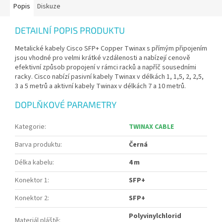
Popis
Diskuze
DETAILNÍ POPIS PRODUKTU
Metalické kabely Cisco SFP+ Copper Twinax s přímým připojením
jsou vhodné pro velmi krátké vzdálenosti a nabízejí cenově
efektivní způsob propojení v rámci racků a napříč sousedními
racky. Cisco nabízí pasivní kabely Twinax v délkách 1, 1,5, 2, 2,5,
3 a 5 metrů a aktivní kabely Twinax v délkách 7 a 10 metrů.
DOPLŇKOVÉ PARAMETRY
Kategorie
:
TWINAX CABLE
Barva produktu
:
Černá
Délka kabelu
:
4 m
Konektor 1
:
SFP+
Konektor 2
:
SFP+
Polyvinylchlorid
Materiál pláště
: