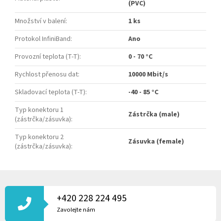
(PVC)
Množství v balení
:
1 ks
Protokol InfiniBand
:
Ano
Provozní teplota (T-T)
:
0 - 70 °C
Rychlost přenosu dat
:
10000 Mbit/s
Skladovací teplota (T-T)
:
-40 - 85 °C
Typ konektoru 1
Zástrčka (male)
(zástrčka/zásuvka)
:
Typ konektoru 2
Zásuvka (female)
(zástrčka/zásuvka)
:
Z
Á
P
+420 228 224 495
A
Zavolejte nám
T