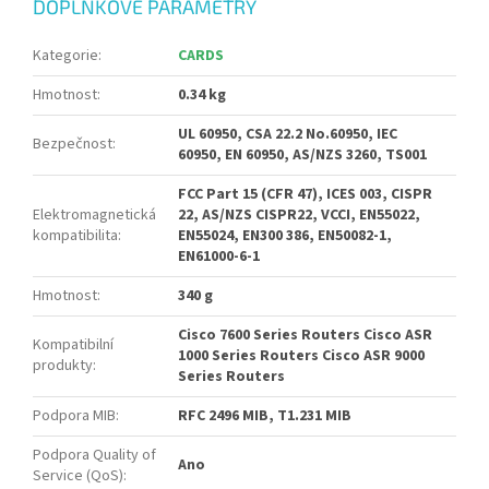
DOPLŇKOVÉ PARAMETRY
Kategorie
:
CARDS
Hmotnost
:
0.34 kg
UL 60950, CSA 22.2 No.60950, IEC
Bezpečnost
:
60950, EN 60950, AS/NZS 3260, TS001
FCC Part 15 (CFR 47), ICES 003, CISPR
Elektromagnetická
22, AS/NZS CISPR22, VCCI, EN55022,
kompatibilita
:
EN55024, EN300 386, EN50082-1,
EN61000-6-1
Hmotnost
:
340 g
Cisco 7600 Series Routers Cisco ASR
Kompatibilní
1000 Series Routers Cisco ASR 9000
produkty
:
Series Routers
Podpora MIB
:
RFC 2496 MIB, T1.231 MIB
Podpora Quality of
Ano
Service (QoS)
: