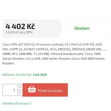
4 402 Kč
Skladem
3 638 Kč bez DPH
Měrná
cena:
Cisco SPA-2XT3/E3-V2, Procesor rozhraní, FCC Part 15 (CFR 47), ICES
003, CISPR 22, AS/NZS CISPR22, VCCI, EN55022, EN55024, EN300 386, ...,
SNMP, RFC 2496 MIB, T1.231 MIB, Sériové/kanalizované, Cisco 7600
Series Routers Cisco ASR 1000 Series Routers Cisco ASR 9000 Series
Routers
Můžeme doručit do:
14.8.2026
Přidat do košíku
Detailní informace