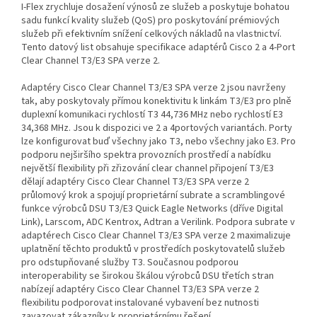
I-Flex zrychluje dosažení výnosů ze služeb a poskytuje bohatou
sadu funkcí kvality služeb (QoS) pro poskytování prémiových
služeb při efektivním snížení celkových nákladů na vlastnictví.
Tento datový list obsahuje specifikace adaptérů Cisco 2 a 4-Port
Clear Channel T3/E3 SPA verze 2.
Adaptéry Cisco Clear Channel T3/E3 SPA verze 2 jsou navrženy
tak, aby poskytovaly přímou konektivitu k linkám T3/E3 pro plně
duplexní komunikaci rychlostí T3 44,736 MHz nebo rychlostí E3
34,368 MHz. Jsou k dispozici ve 2 a 4portových variantách. Porty
lze konfigurovat buď všechny jako T3, nebo všechny jako E3. Pro
podporu nejširšího spektra provozních prostředí a nabídku
největší flexibility při zřizování clear channel připojení T3/E3
dělají adaptéry Cisco Clear Channel T3/E3 SPA verze 2
průlomový krok a spojují proprietární subrate a scramblingové
funkce výrobců DSU T3/E3 Quick Eagle Networks (dříve Digital
Link), Larscom, ADC Kentrox, Adtran a Verilink. Podpora subrate v
adaptérech Cisco Clear Channel T3/E3 SPA verze 2 maximalizuje
uplatnění těchto produktů v prostředích poskytovatelů služeb
pro odstupňované služby T3. Současnou podporou
interoperability se širokou škálou výrobců DSU třetích stran
nabízejí adaptéry Cisco Clear Channel T3/E3 SPA verze 2
flexibilitu podporovat instalované vybavení bez nutnosti
zavazovat zákazníky k proprietárnímu řešení.