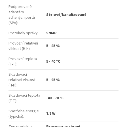
Podporované
adaptéry
Sériové/kanalizované
sdílených portů
(SPA)
:
Protokoly správy
:
SNMP
Provozní relativní
5 - 85 %
vlhkost (H-H)
:
Provozní teplota
5 - 40 °C
(T-T)
:
Skladovací
relativní vlhkost
5 - 95 %
(H-H)
:
Skladovací teplota
-40 - 70 °C
(T-T)
:
Spotřeba energie
7.7 W
(typická)
:
Typ produktu
:
Procesor rozhraní