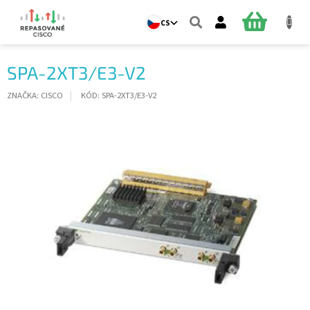
Přejít
na
NÁKUPNÍ
CS
obsah
KOŠÍK
SPA-2XT3/E3-V2
ZNAČKA:
CISCO
KÓD:
SPA-2XT3/E3-V2