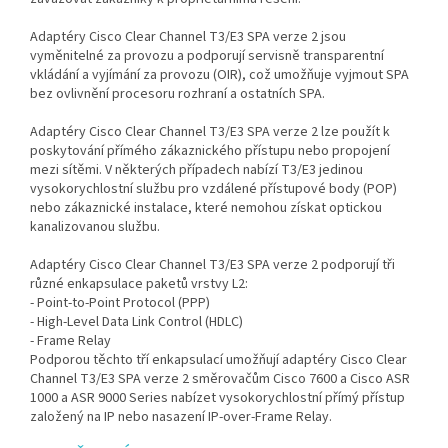
Adaptéry Cisco Clear Channel T3/E3 SPA verze 2 jsou
vyměnitelné za provozu a podporují servisně transparentní
vkládání a vyjímání za provozu (OIR), což umožňuje vyjmout SPA
bez ovlivnění procesoru rozhraní a ostatních SPA.
Adaptéry Cisco Clear Channel T3/E3 SPA verze 2 lze použít k
poskytování přímého zákaznického přístupu nebo propojení
mezi sítěmi. V některých případech nabízí T3/E3 jedinou
vysokorychlostní službu pro vzdálené přístupové body (POP)
nebo zákaznické instalace, které nemohou získat optickou
kanalizovanou službu.
Adaptéry Cisco Clear Channel T3/E3 SPA verze 2 podporují tři
různé enkapsulace paketů vrstvy L2:
- Point-to-Point Protocol (PPP)
- High-Level Data Link Control (HDLC)
- Frame Relay
Podporou těchto tří enkapsulací umožňují adaptéry Cisco Clear
Channel T3/E3 SPA verze 2 směrovačům Cisco 7600 a Cisco ASR
1000 a ASR 9000 Series nabízet vysokorychlostní přímý přístup
založený na IP nebo nasazení IP-over-Frame Relay.