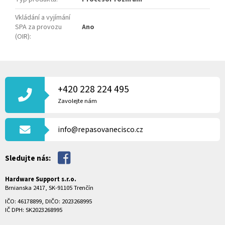
Vkládání a vyjímání
SPA za provozu
Ano
(OIR)
:
Z
Á
P
+420 228 224 495
A
Zavolejte nám
T
Í
info@repasovanecisco.cz
Sledujte nás:
Hardware Support s.r.o.
Brnianska 2417, SK-91105 Trenčín
IČO: 46178899, DIČO: 2023268995
IČ DPH: SK2023268995