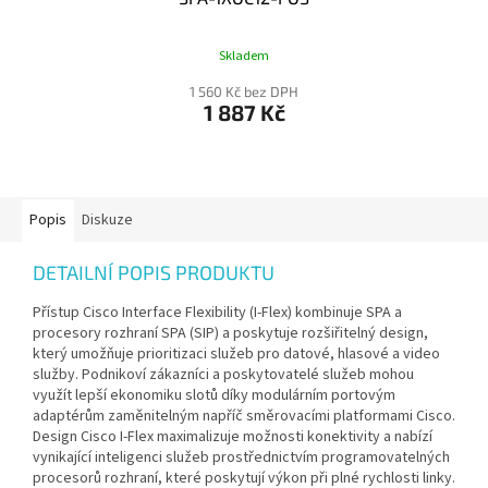
Skladem
1 560 Kč bez DPH
1 887 Kč
Popis
Diskuze
DETAILNÍ POPIS PRODUKTU
Přístup Cisco Interface Flexibility (I-Flex) kombinuje SPA a
procesory rozhraní SPA (SIP) a poskytuje rozšiřitelný design,
který umožňuje prioritizaci služeb pro datové, hlasové a video
služby. Podnikoví zákazníci a poskytovatelé služeb mohou
využít lepší ekonomiku slotů díky modulárním portovým
adaptérům zaměnitelným napříč směrovacími platformami Cisco.
Design Cisco I-Flex maximalizuje možnosti konektivity a nabízí
vynikající inteligenci služeb prostřednictvím programovatelných
procesorů rozhraní, které poskytují výkon při plné rychlosti linky.