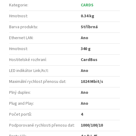
Kategorie
:
CARDS
Hmotnost
:
0.34 kg
Barva produktu
:
Stříbrná
Ethernet LAN
:
Ano
Hmotnost
:
340 g
Hostitelské rozhraní
:
CardBus
LED indikátor Link/Act
:
Ano
Maximální rychlost přenosu dat
:
1024 Mbit/s
Plný duplex
:
Ano
Plug and Play
:
Ano
Počet portů
:
4
Podporované rychlosti přenosu dat
:
1000/100/10