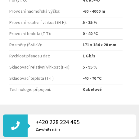
Porty I/O
:
4 x RJ-45
Provozní nadmořská výška
:
-60 - 4000 m
Provozní relativní vlhkost (H-H)
:
5 - 85 %
Provozní teplota (T-T)
:
0 - 40 °C
Rozměry (Š×H×V)
:
171 x 184 x 20 mm
Rychlost přenosu dat
:
1 Gb/s
Skladovací relativní vlhkost (H-H)
:
5 - 95 %
Skladovací teplota (T-T)
:
-40 - 70 °C
Technologie připojení
:
Kabelové
Z
Á
P
+420 228 224 495
A
Zavolejte nám
T