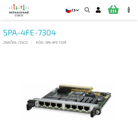
Přejít
na
NÁKUPNÍ
CS
obsah
KOŠÍK
SPA-4FE-7304
ZNAČKA:
CISCO
KÓD:
SPA-4FE-7304