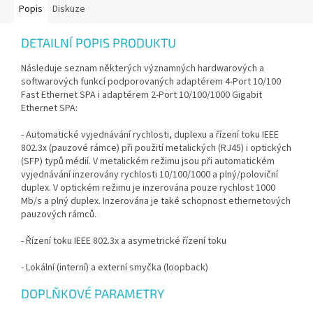
Popis
Diskuze
DETAILNÍ POPIS PRODUKTU
Následuje seznam některých významných hardwarových a
softwarových funkcí podporovaných adaptérem 4-Port 10/100
Fast Ethernet SPA i adaptérem 2-Port 10/100/1000 Gigabit
Ethernet SPA:
- Automatické vyjednávání rychlosti, duplexu a řízení toku IEEE
802.3x (pauzové rámce) při použití metalických (RJ45) i optických
(SFP) typů médií. V metalickém režimu jsou při automatickém
vyjednávání inzerovány rychlosti 10/100/1000 a plný/poloviční
duplex. V optickém režimu je inzerována pouze rychlost 1000
Mb/s a plný duplex. Inzerována je také schopnost ethernetových
pauzových rámců.
- Řízení toku IEEE 802.3x a asymetrické řízení toku
- Lokální (interní) a externí smyčka (loopback)
DOPLŇKOVÉ PARAMETRY