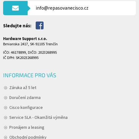
Í
info@repasovanecisco.cz
Sledujte nás:
Hardware Support s.r.o.
Brnianska 2417, SK-91105 Trenčín
IČO: 46178899, DIČO: 2023268995
IČ DPH: SK2023268995
INFORMACE PRO VÁS
Záruka až 5 let
Doručení zdarma
Cisco konfigurace
Service SLA - Okamžitá výměna
Pronájem a leasing
Obchodní podmínky