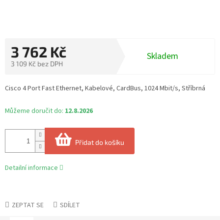
3 762 Kč
Skladem
3 109 Kč bez DPH
Měrná
cena:
Cisco 4 Port Fast Ethernet, Kabelové, CardBus, 1024 Mbit/s, Stříbrná
Můžeme doručit do:
12.8.2026
Přidat do košíku
Detailní informace
ZEPTAT SE
SDÍLET