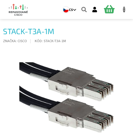
Přejít
na
NÁKUPNÍ
CS
obsah
KOŠÍK
STACK-T3A-1M
ZNAČKA:
CISCO
KÓD:
STACK-T3A-1M