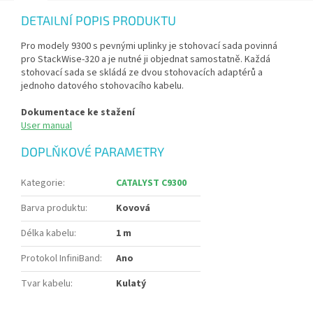
DETAILNÍ POPIS PRODUKTU
Pro modely 9300 s pevnými uplinky je stohovací sada povinná
pro StackWise-320 a je nutné ji objednat samostatně. Každá
stohovací sada se skládá ze dvou stohovacích adaptérů a
jednoho datového stohovacího kabelu.
Dokumentace ke stažení
User manual
DOPLŇKOVÉ PARAMETRY
Kategorie
:
CATALYST C9300
Barva produktu
:
Kovová
Délka kabelu
:
1 m
Protokol InfiniBand
:
Ano
Tvar kabelu
:
Kulatý