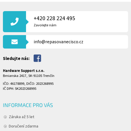
Z
Á
P
+420 228 224 495
A
Zavolejte nám
T
Í
info@repasovanecisco.cz
Sledujte nás:
Hardware Support s.r.o.
Brnianska 2417, SK-91105 Trenčín
IČO: 46178899, DIČO: 2023268995
IČ DPH: SK2023268995
INFORMACE PRO VÁS
Záruka až 5 let
Doručení zdarma