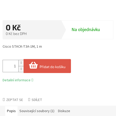
0 Kč
Na objednávku
0 Kč bez DPH
Měrná
cena:
Cisco STACK-T3A-1M, 1 m
Přidat do košíku
Detailní informace
ZEPTAT SE
SDÍLET
Popis
Související soubory (1)
Diskuze