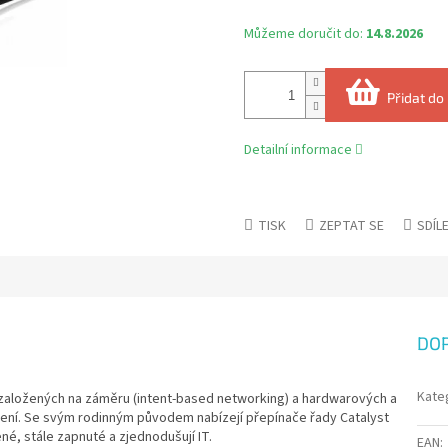
Můžeme doručit do:
14.8.2026
Přidat do
Detailní informace
TISK
ZEPTAT SE
SDÍL
DO
Kate
tí založených na záměru (intent-based networking) a hardwarových a
azení. Se svým rodinným původem nabízejí přepínače řady Catalyst
, stále zapnuté a zjednodušují IT.
EAN
: