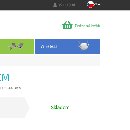
CS
PŘIHLÁŠENÍ
NÁKUPNÍ
Prázdný košík
KOŠÍK
Wireless
CM
TACK-T4-50CM
Skladem