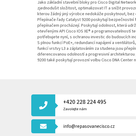
Jako základní stavební bloky pro Cisco Digital Networ
zjednodušit složitost, optimalizovat IT a snížit provo
kterou žádný jiný výrobce nedokáže poskytnout, bez o
Přepínače řady Catalyst 9200 poskytují bezpečnostní fu
přepínačem procházejí. Poskytují odolnost, která udr
otevřenými API Cisco IOS XE® a programovatelností te
potřebujete nyní, s ochranou investic do budoucích ino
S plnou funkcí PoE+, redundancí napájení a ventilátor
funkcí vrstvy L3 a záplatováním za studena jsou přep
diferencovanou odolností a progresivní architekturou
9200 také poskytují provozní volbu Cisco DNA Center
Z
Á
P
+420 228 224 495
A
T
Zavolejte nám
Í
info@repasovanecisco.cz