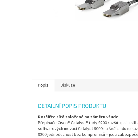
Popis
Diskuze
DETAILNÍ POPIS PRODUKTU
Rozšiřte sítě založené na záměru všude
Přepínače Cisco® Catalyst® řady 9200 rozšiřují sílu sí
softwarových inovací Catalyst 9000 na širší sadu nas
9200 jednoduchost bez kompromisů – jsou zabezpečené