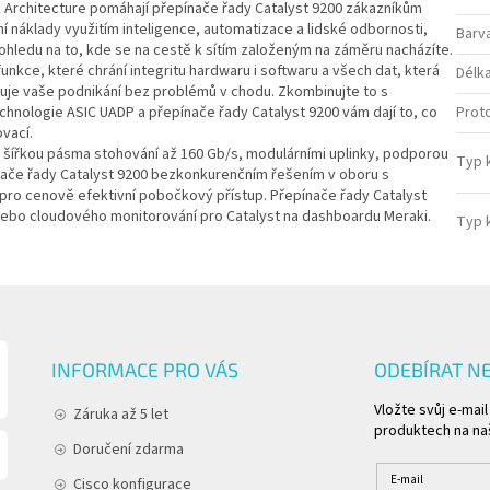
k Architecture pomáhají přepínače řady Catalyst 9200 zákazníkům
zní náklady využitím inteligence, automatizace a lidské odbornosti,
Barv
hledu na to, kde se na cestě k sítím založeným na záměru nacházíte.
nkce, které chrání integritu hardwaru i softwaru a všech dat, která
Délk
žuje vaše podnikání bez problémů v chodu. Zkombinujte to s
chnologie ASIC UADP a přepínače řady Catalyst 9200 vám dají to, co
Proto
vací.
ů, šířkou pásma stohování až 160 Gb/s, modulárními uplinky, podporou
Typ 
ínače řady Catalyst 9200 bezkonkurenčním řešením v oboru s
 pro cenově efektivní pobočkový přístup. Přepínače řady Catalyst
 nebo cloudového monitorování pro Catalyst na dashboardu Meraki.
Typ 
INFORMACE PRO VÁS
ODEBÍRAT N
Vložte svůj e-mai
Záruka až 5 let
produktech na na
Doručení zdarma
E-mail
Cisco konfigurace