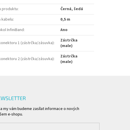
a produktu
:
Černá, šedá
a kabelu
:
0,5 m
kol InfiniBand
:
Ano
Zástrčka
konektoru 1 (zástrčka/zásuvka)
:
(male)
Zástrčka
konektoru 2 (zástrčka/zásuvka)
:
(male)
EWSLETTER
l a my vám budeme zasílat informace o nových
šem e-shopu.