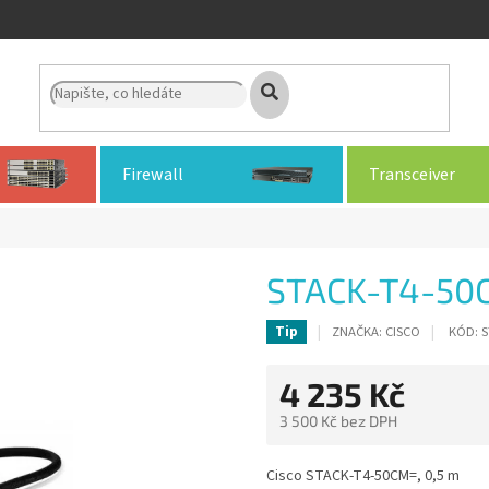
Firewall
Transceiver
STACK-T4-50
ZNAČKA:
CISCO
KÓD:
S
Tip
4 235 Kč
3 500 Kč bez DPH
Měrná
cena:
Cisco STACK-T4-50CM=, 0,5 m