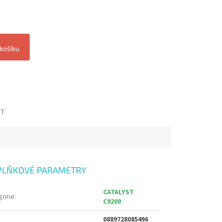
 košíku
ET
PLŇKOVÉ PARAMETRY
CATALYST
gorie
:
C9200
0889728085496