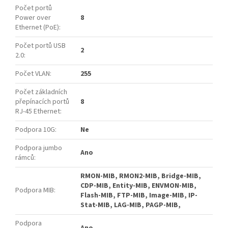
Počet portů
Power over
8
Ethernet (PoE)
:
Počet portů USB
2
2.0
:
Počet VLAN
:
255
Počet základních
přepínacích portů
8
RJ-45 Ethernet
:
Podpora 10G
:
Ne
Podpora jumbo
Ano
rámců
:
RMON-MIB, RMON2-MIB, Bridge-MIB,
CDP-MIB, Entity-MIB, ENVMON-MIB,
Podpora MIB
:
Flash-MIB, FTP-MIB, Image-MIB, IP-
Stat-MIB, LAG-MIB, PAGP-MIB,
Podpora
Ano