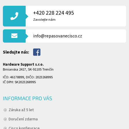
Á
P
+420 228 224 495
A
Zavolejte nám
T
Í
info@repasovanecisco.cz
Sledujte nás:
Hardware Support s.r.o.
Brnianska 2417, SK-91105 Trenčín
IČO: 46178899, DIČO: 2023268995
IČ DPH: SK2023268995
INFORMACE PRO VÁS
Záruka až 5 let
Doručení zdarma
Cisco konfigurace