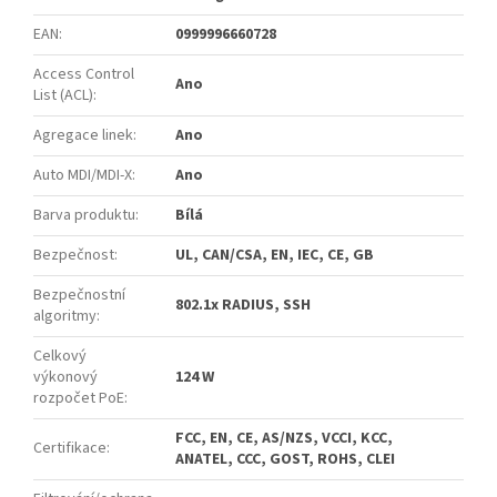
EAN
:
0999996660728
Access Control
Ano
List (ACL)
:
Agregace linek
:
Ano
Auto MDI/MDI-X
:
Ano
Barva produktu
:
Bílá
Bezpečnost
:
UL, CAN/CSA, EN, IEC, CE, GB
Bezpečnostní
802.1x RADIUS, SSH
algoritmy
:
Celkový
výkonový
124 W
rozpočet PoE
:
FCC, EN, CE, AS/NZS, VCCI, KCC,
Certifikace
:
ANATEL, CCC, GOST, ROHS, CLEI