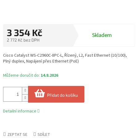
3 354 Kč
Skladem
2 772 Kč bez DPH
Měrná
cena:
Cisco Catalyst WS-C2960C-8PC-L, Řízený, L2, Fast Ethernet (10/100),
Plný duplex, Napájení přes Ethernet (PoE)
Můžeme doručit do:
14.8.2026
Přidat do košíku
Detailní informace
ZEPTAT SE
SDÍLET