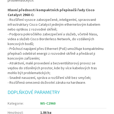
problematických.
Hlavní přednosti kompaktních přepínačů řady Cisco
Catalyst 2960-C:
- Rozšíření vysoce zabezpečené, inteligentní, spravované
infrastruktury Cisco Catalyst jediným ethernetovým kabelem
nebo optikou z rozvodné skříně;
- Podpora pokročilého zabezpečení a služeb, včetně hlasu,
videa a služeb Cisco Borderless Network, do vzdálených
koncových bodů;
- Průchozí napájení přes Ethernet (PoE) umožňuje kompaktnímu
přepínači odebírat energii z rozvodné skříně a předávat ji
koncovým zařízením;
- Atraktivní, malé provedení a bezventilátorový provoz se
vejdou do stísněných prostor, kde by více kabelových tras
mohlo být problematických;
- Snadné nasazení, správa a rozšíření sítě bez smyček;
- Rozšířená omezená doživotní záruka na hardware.
DOPLŇKOVÉ PARAMETRY
Kategorie
:
WS-C2960
Hmotnost
:
1.86 kg