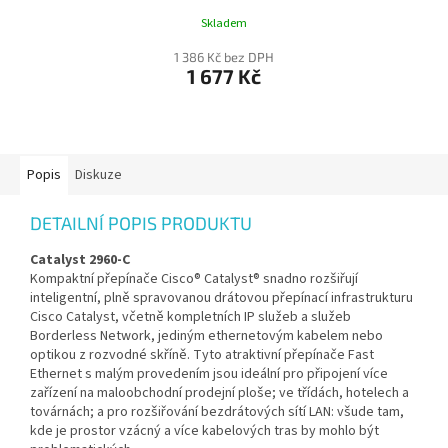
Skladem
1 386 Kč bez DPH
1 677 Kč
Popis
Diskuze
DETAILNÍ POPIS PRODUKTU
Catalyst 2960-C
Kompaktní přepínače Cisco® Catalyst® snadno rozšiřují
inteligentní, plně spravovanou drátovou přepínací infrastrukturu
Cisco Catalyst, včetně kompletních IP služeb a služeb
Borderless Network, jediným ethernetovým kabelem nebo
optikou z rozvodné skříně. Tyto atraktivní přepínače Fast
Ethernet s malým provedením jsou ideální pro připojení více
zařízení na maloobchodní prodejní ploše; ve třídách, hotelech a
továrnách; a pro rozšiřování bezdrátových sítí LAN: všude tam,
kde je prostor vzácný a více kabelových tras by mohlo být