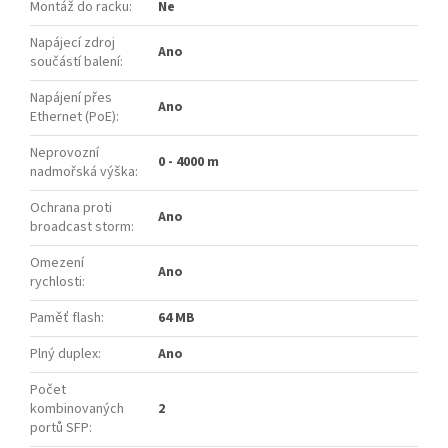
Montáž do racku
:
Ne
Napájecí zdroj
Ano
součástí balení
:
Napájení přes
Ano
Ethernet (PoE)
:
Neprovozní
0 - 4000 m
nadmořská výška
:
Ochrana proti
Ano
broadcast storm
:
Omezení
Ano
rychlosti
:
Paměť flash
:
64 MB
Plný duplex
:
Ano
Počet
kombinovaných
2
portů SFP
: