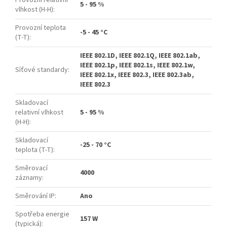
5 - 95 %
vlhkost (H-H)
:
Provozní teplota
-5 - 45 °C
(T-T)
:
IEEE 802.1D, IEEE 802.1Q, IEEE 802.1ab,
IEEE 802.1p, IEEE 802.1s, IEEE 802.1w,
Síťové standardy
:
IEEE 802.1x, IEEE 802.3, IEEE 802.3ab,
IEEE 802.3
Skladovací
relativní vlhkost
5 - 95 %
(H-H)
:
Skladovací
-25 - 70 °C
teplota (T-T)
:
Směrovací
4000
záznamy
:
Směrování IP
:
Ano
Spotřeba energie
157 W
(typická)
: