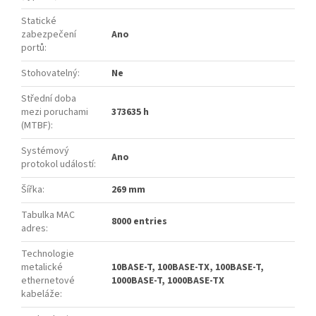
Statické
zabezpečení
Ano
portů
:
Stohovatelný
:
Ne
Střední doba
mezi poruchami
373635 h
(MTBF)
:
Systémový
Ano
protokol událostí
:
Šířka
:
269 mm
Tabulka MAC
8000 entries
adres
:
Technologie
metalické
10BASE-T, 100BASE-TX, 100BASE-T,
ethernetové
1000BASE-T, 1000BASE-TX
kabeláže
: