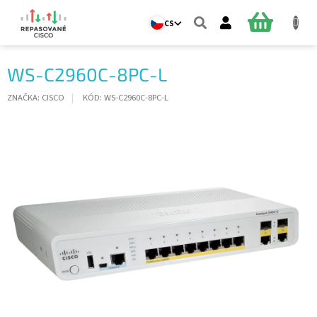
Přejít
na
NÁKUPNÍ
CS
obsah
KOŠÍK
WS-C2960C-8PC-L
ZNAČKA:
CISCO
KÓD:
WS-C2960C-8PC-L