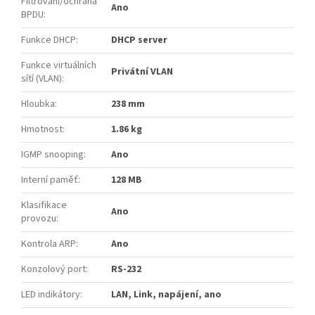
Filtrování/ochrana
Ano
BPDU
:
Funkce DHCP
:
DHCP server
Funkce virtuálních
Privátní VLAN
sítí (VLAN)
:
Hloubka
:
238 mm
Hmotnost
:
1.86 kg
IGMP snooping
:
Ano
Interní paměť
:
128 MB
Klasifikace
Ano
provozu
:
Kontrola ARP
:
Ano
Konzolový port
:
RS-232
LED indikátory
:
LAN, Link, napájení, ano