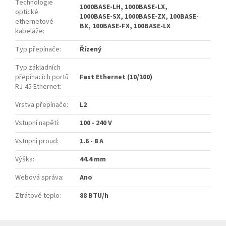
Technologie
1000BASE‑LH, 1000BASE‑LX,
optické
1000BASE‑SX, 1000BASE‑ZX, 100BASE-
ethernetové
BX, 100BASE-FX, 100BASE-LX
kabeláže
:
Typ přepínače
:
Řízený
Typ základních
přepínacích portů
Fast Ethernet (10/100)
RJ-45 Ethernet
:
Vrstva přepínače
:
L2
Vstupní napětí
:
100 - 240 V
Vstupní proud
:
1.6 - 8 A
Výška
:
44.4 mm
Webová správa
:
Ano
Ztrátové teplo
:
88 BTU/h
Z