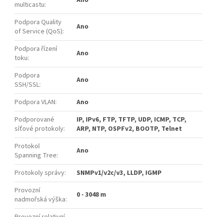
multicastu
:
Podpora Quality
Ano
of Service (QoS)
:
Podpora řízení
Ano
toku
:
Podpora
Ano
SSH/SSL
:
Podpora VLAN
:
Ano
Podporované
IP, IPv6, FTP, TFTP, UDP, ICMP, TCP,
síťové protokoly
:
ARP, NTP, OSPFv2, BOOTP, Telnet
Protokol
Ano
Spanning Tree
:
Protokoly správy
:
SNMPv1/v2c/v3, LLDP, IGMP
Provozní
0 - 3048 m
nadmořská výška
:
Provozní relativní