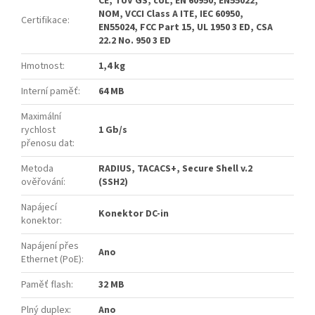
CE, TUV GS, cUL, EN 60950, EN55022,
NOM, VCCI Class A ITE, IEC 60950,
Certifikace
:
EN55024, FCC Part 15, UL 1950 3 ED, CSA
22.2 No. 950 3 ED
Hmotnost
:
1,4 kg
Interní paměť
:
64 MB
Maximální
rychlost
1 Gb/s
přenosu dat
:
Metoda
RADIUS, TACACS+, Secure Shell v.2
ověřování
:
(SSH2)
Napájecí
Konektor DC-in
konektor
:
Napájení přes
Ano
Ethernet (PoE)
:
Paměť flash
:
32 MB
Plný duplex
:
Ano