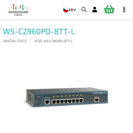
Přejít
na
NÁKUPNÍ
CS
obsah
KOŠÍK
WS-C2960PD-8TT-L
ZNAČKA:
CISCO
KÓD:
WS-C2960PD-8TT-L