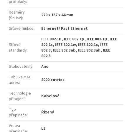
protokoly
:
Rozměry
270 x 157 x 44 mm
(Š×H×V)
:
Síťové funkce
:
Ethernet/ Fast Ethernet
IEEE 802.1D, IEEE 802.1p, IEEE 802.1Q, IEEE
Síťové
802.1s, IEEE 802.1w, IEEE 802.1x, IEEE
standardy
:
802.3, IEEE 802.3ab, IEEE 802.3ah, IEEE
802.3
Stohovatelný
:
Ano
Tabulka MAC
8000 entries
adres
:
Technologie
Kabelové
připojení
:
Typ
Řízený
přepínače
:
Vrstva
L2
přepínače
: