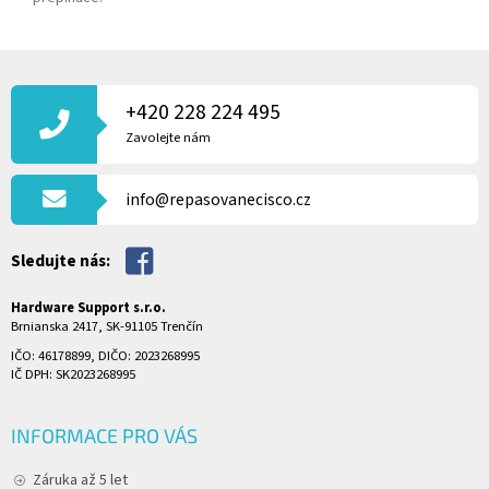
Z
Á
P
+420 228 224 495
A
Zavolejte nám
T
Í
info@repasovanecisco.cz
Sledujte nás:
Hardware Support s.r.o.
Brnianska 2417, SK-91105 Trenčín
IČO: 46178899, DIČO: 2023268995
IČ DPH: SK2023268995
INFORMACE PRO VÁS
Záruka až 5 let