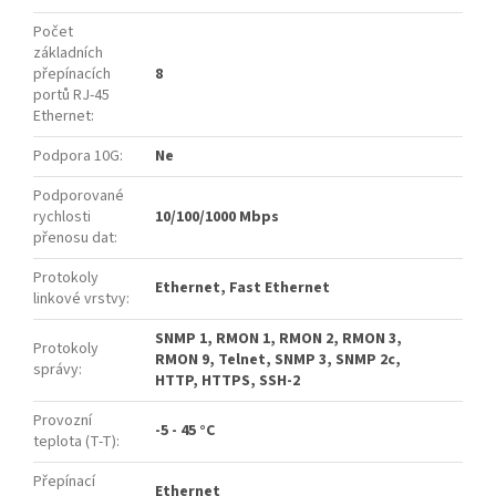
Počet
základních
přepínacích
8
portů RJ-45
Ethernet
:
Podpora 10G
:
Ne
Podporované
rychlosti
10/100/1000 Mbps
přenosu dat
:
Protokoly
Ethernet, Fast Ethernet
linkové vrstvy
:
SNMP 1, RMON 1, RMON 2, RMON 3,
Protokoly
RMON 9, Telnet, SNMP 3, SNMP 2c,
správy
:
HTTP, HTTPS, SSH-2
Provozní
-5 - 45 °C
teplota (T-T)
:
Přepínací
Ethernet