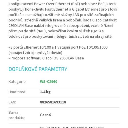
konfiguracemi Power Over Ethernet (PoE) nebo bez PoE, která
poskytují konektivitu Fast Ethernet a Gigabit Ethernet pro stolní
počítače a umožňují rozšířené služby LAN pro sítě začínajících
podniků, středně velkých firem a poboček. Řada Cisco Catalyst
2960 LAN Base nabízí integrované zabezpečení, včetně řízení
přístupu do sítě (NAC), pokročilou kvalitu služeb (QoS) a
odolnost pro poskytování inteligentních služeb na okraji sítě.
- 8 portů Ethernet 10/100 a 1 vstupní port PoE 10/100/1000
(napájecí zdroj není vyžadován)
- Podpora softwaru Cisco IOS 2960 LAN Base
DOPLŇKOVÉ PARAMETRY
Kategorie
:
WS-C2960
Hmotnost
:
1.4 kg
EAN
:
8826581693118
Barva
Černá
produktu
: