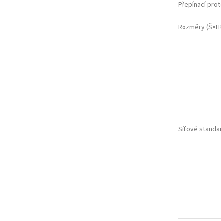
Přepínací prot
Rozměry (Š×H
Síťové standa