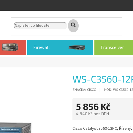
Firewall
Transceiver
WS-C3560-12
ZNAČKA:
CISCO
KÓD:
WS-C3560-12
5 856 Kč
4 840 Kč bez DPH
Měrná
cena:
Cisco Catalyst 3560-12PC, Řízený,