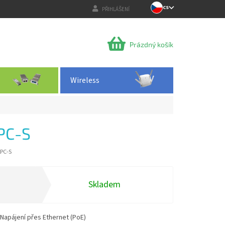
CS
PŘIHLÁŠENÍ
NÁKUPNÍ
Prázdný košík
KOŠÍK
Wireless
PC-S
PC-S
Skladem
 Napájení přes Ethernet (PoE)