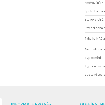
Směrování IP
:
Spotřeba ener
Stohovatelný
:
Střední doba 
Tabulka MAC 
Technologie p
Typ paměti
:
Typ přepínač
Ztrátové tepl
INFORMACE PRO VÁS
ODEBÍRAT N