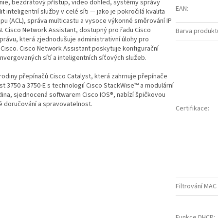
fonie, bezdrátový přístup, video dohled, systémy správy
EAN
:
nteligentní služby v celé síti — jako je pokročilá kvalita
upu (ACL), správa multicastu a vysoce výkonné směrování IP
N. Cisco Network Assistant, dostupný pro řadu Cisco
Barva produkt
právu, která zjednodušuje administrativní úlohy pro
isco. Cisco Network Assistant poskytuje konfigurační
vergovaných sítí a inteligentních síťových služeb.
í rodiny přepínačů Cisco Catalyst, která zahrnuje přepínače
yst 3750 a 3750-E s technologií Cisco StackWise™ a modulární
odina, sjednocená softwarem Cisco IOS®, nabízí špičkovou
 doručování a spravovatelnost.
Certifikace
:
Filtrování MAC
Funkce DHCP
: