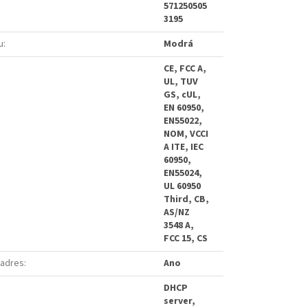
571250505
3195
u
:
Modrá
CE, FCC A,
UL, TUV
GS, cUL,
EN 60950,
EN55022,
NOM, VCCI
A ITE, IEC
60950,
EN55024,
UL 60950
Third, CB,
AS/NZ
3548 A,
FCC 15, CS
 adres
:
Ano
DHCP
server,