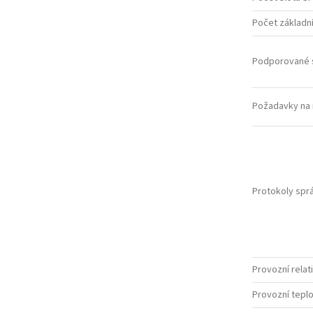
Počet základní
Podporované s
Požadavky na 
Protokoly spr
Provozní relati
Provozní teplo