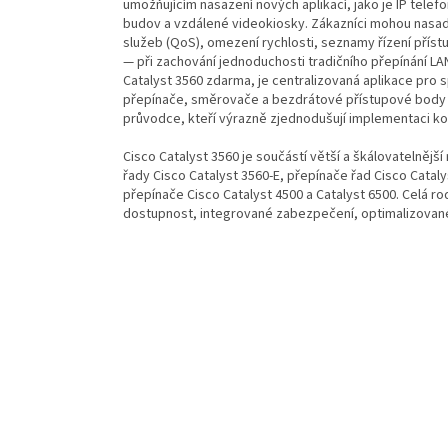
umožňujícím nasazení nových aplikací, jako je IP tele
budov a vzdálené videokiosky. Zákazníci mohou nasadit i
služeb (QoS), omezení rychlosti, seznamy řízení příst
— při zachování jednoduchosti tradičního přepínání LA
Catalyst 3560 zdarma, je centralizovaná aplikace pro s
přepínače, směrovače a bezdrátové přístupové body C
průvodce, kteří výrazně zjednodušují implementaci kon
Cisco Catalyst 3560 je součástí větší a škálovatelnějš
řady Cisco Catalyst 3560-E, přepínače řad Cisco Catal
přepínače Cisco Catalyst 4500 a Catalyst 6500. Celá r
dostupnost, integrované zabezpečení, optimalizované