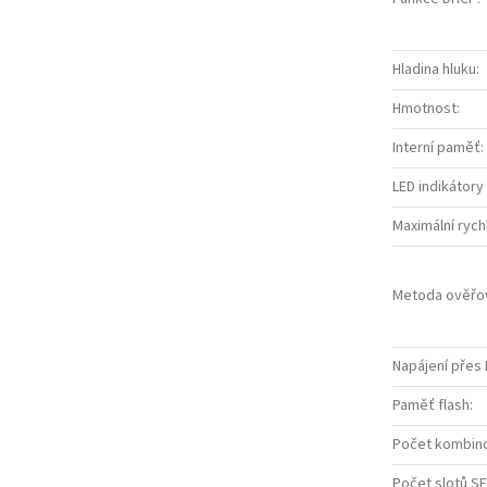
Hladina hluku
:
Hmotnost
:
Interní paměť
:
LED indikátory
Maximální rych
Metoda ověřo
Napájení přes 
Paměť flash
:
Počet kombin
Počet slotů S