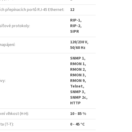
ch přepínacích portů RJ-45 Ethernet
:
12
RIP-1,
íťové protokoly
:
RIP-2,
SIPR
120/230 V,
napájení
:
50/60 Hz
SNMP 1,
RMON 1,
RMON 2,
RMON 3,
ávy
:
RMON 9,
Telnet,
SNMP 3,
SNMP 2c,
HTTP
vní vlhkost (H-H)
:
10 - 85 %
ta (T-T)
:
0 - 45 °C