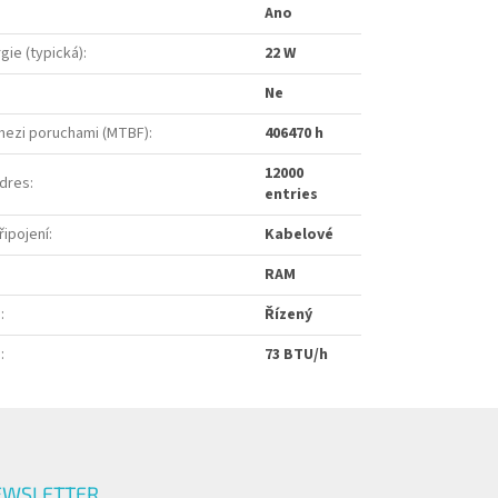
Ano
gie (typická)
:
22 W
Ne
mezi poruchami (MTBF)
:
406470 h
12000
adres
:
entries
řipojení
:
Kabelové
RAM
e
:
Řízený
o
:
73 BTU/h
EWSLETTER