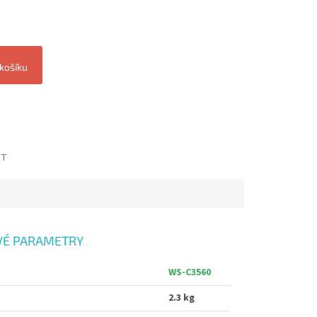
 košíku
ET
É PARAMETRY
WS-C3560
2.3 kg