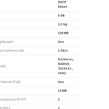
DHCP
klient
0 dB
2,3 kg
128 MB
 připojení
:
Ano
lost přenosu dat
:
1 Gb/s
Kerberos,
RADIUS,
vání
:
TACACS+,
SSH2
Ethernet (PoE)
:
Ano
32 MB
ovaných portů SFP
:
1
FP/SFP+
:
1