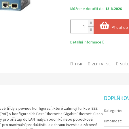
Můžeme doručit do:
13.8.2026
Přidat do
Detailní informace
TISK
ZEPTAT SE
SDÍL
DOPLŇKOV
vé třídy s pevnou konfigurací, které zahrnují funkce IEEE
Kategorie
:
PoE) v konfiguracích Fast Ethernet a Gigabit Ethernet. Cisco
tvy pro přístup do LAN malých podniků nebo pobočková
Hmotnost
:
 pro maximální produktivitu a ochranu investic a zároveň