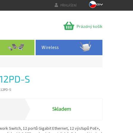
CS
PŘIHLÁŠENÍ
NÁKUPNÍ
Prázdný košík
KOŠÍK
Wireless
12PD-S
-12PD-S
Skladem
ork Switch, 12 portů Gigabit Ethernet, 12 výstupů PoE+,