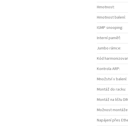
Hmotnost
:
Hmotnost balení
:
IGMP snooping
:
Interní paměť
:
Jumbo rámce
:
Kód harmonizovan
Kontrola ARP
:
Množství v balení
:
Montáž do racku
:
Montáž na lištu DI
Možnost montáže
Napájení přes Eth