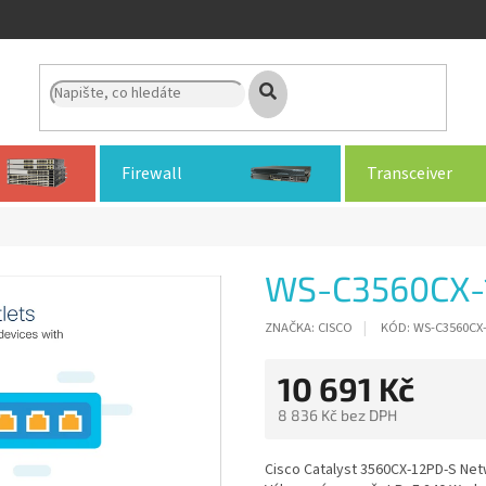
Firewall
Transceiver
WS-C3560CX-
ZNAČKA:
CISCO
KÓD:
WS-C3560CX
10 691 Kč
8 836 Kč bez DPH
Měrná
cena:
Cisco Catalyst 3560CX-12PD-S Netw