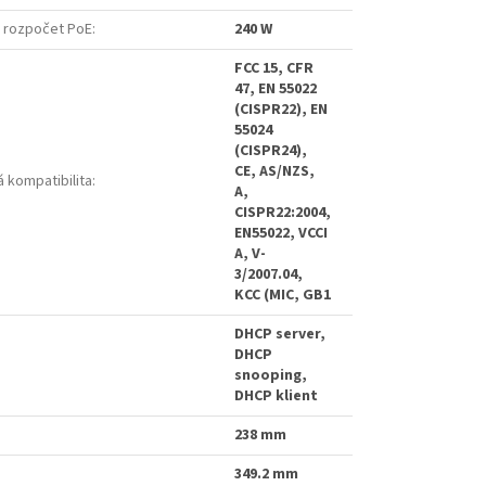
 rozpočet PoE
:
240 W
FCC 15, CFR
47, EN 55022
(CISPR22), EN
55024
(CISPR24),
CE, AS/NZS,
 kompatibilita
:
A,
CISPR22:2004,
EN55022, VCCI
A, V-
3/2007.04,
KCC (MIC, GB1
DHCP server,
DHCP
snooping,
DHCP klient
238 mm
349.2 mm