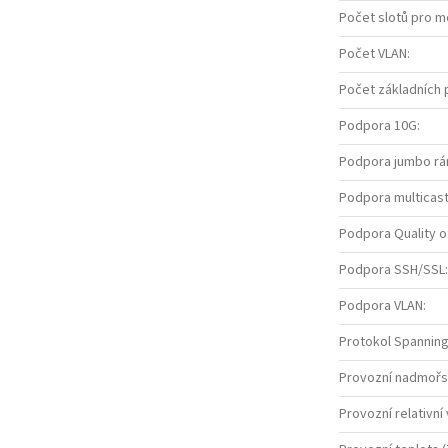
Počet slotů pro m
Počet VLAN
:
Počet základních 
Podpora 10G
:
Podpora jumbo r
Podpora multicas
Podpora Quality o
Podpora SSH/SSL
:
Podpora VLAN
:
Protokol Spannin
Provozní nadmořs
Provozní relativní 