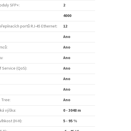
oduly SFP+
:
2
4000
přepínacích portů RJ-45 Ethernet
:
12
Ano
ámců
:
Ano
tu
:
Ano
f Service (QoS)
:
Ano
Ano
Ano
g Tree
:
Ano
ká výška
:
0 - 3048 m
vlhkost (H-H)
:
5 - 95 %