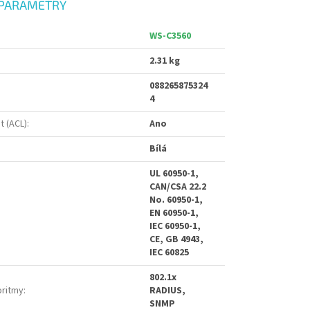
PARAMETRY
WS-C3560
2.31 kg
088265875324
4
t (ACL)
:
Ano
Bílá
UL 60950-1,
CAN/CSA 22.2
No. 60950-1,
EN 60950-1,
IEC 60950-1,
CE, GB 4943,
IEC 60825
802.1x
oritmy
:
RADIUS,
SNMP