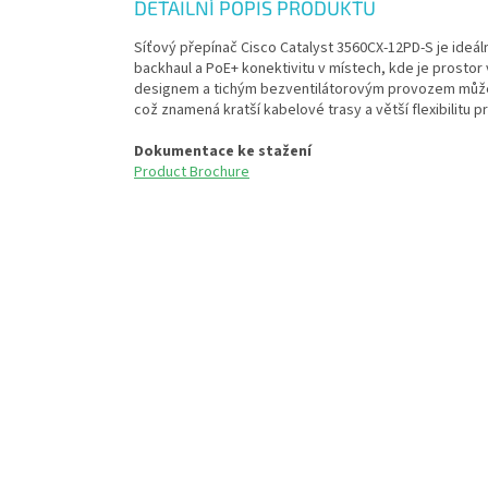
DETAILNÍ POPIS PRODUKTU
Síťový přepínač Cisco Catalyst 3560CX-12PD-S je ideáln
backhaul a PoE+ konektivitu v místech, kde je prosto
designem a tichým bezventilátorovým provozem může o
což znamená kratší kabelové trasy a větší flexibilitu pr
Dokumentace ke stažení
Product Brochure