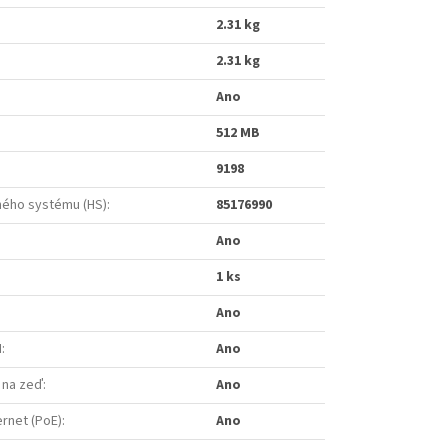
2.31 kg
2.31 kg
Ano
512 MB
9198
ého systému (HS)
:
85176990
Ano
1 ks
Ano
N
:
Ano
 na zeď
:
Ano
ernet (PoE)
:
Ano