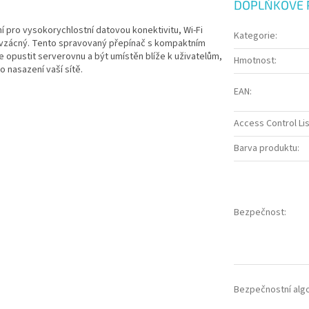
DOPLŇKOVÉ 
í pro vysokorychlostní datovou konektivitu, Wi-Fi
Kategorie
:
r vzácný. Tento spravovaný přepínač s kompaktním
pustit serverovnu a být umístěn blíže k uživatelům,
Hmotnost
:
o nasazení vaší sítě.
EAN
:
Access Control Lis
Barva produktu
:
Bezpečnost
:
Bezpečnostní alg