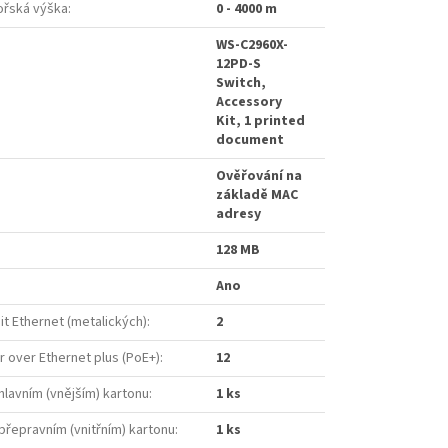
řská výška
:
0 - 4000 m
WS-C2960X-
12PD-S
Switch,
Accessory
Kit, 1 printed
document
Ověřování na
základě MAC
adresy
128 MB
Ano
it Ethernet (metalických)
:
2
 over Ethernet plus (PoE+)
:
12
hlavním (vnějším) kartonu
:
1 ks
přepravním (vnitřním) kartonu
:
1 ks