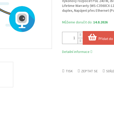
Výkonový rozpočet PoE 240 W, dva
Lifetime Warranty (WS-C3560CX-12P
duplex, Napájení přes Ethernet (
Můžeme doručit do:
14.8.2026
Přidat do
Detailní informace
TISK
ZEPTAT SE
SDÍL