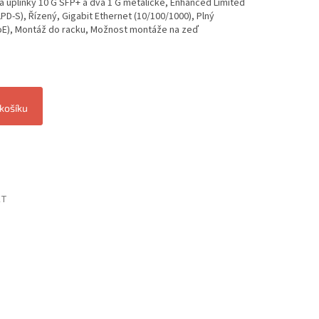
 uplinky 10 G SFP+ a dva 1 G metalické, Enhanced Limited
D-S), Řízený, Gigabit Ethernet (10/100/1000), Plný
PoE), Montáž do racku, Možnost montáže na zeď
 košíku
ET