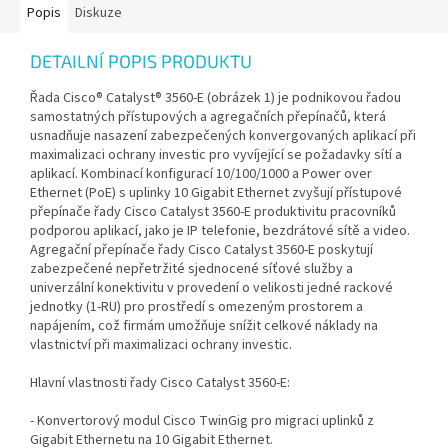
Popis
Diskuze
DETAILNÍ POPIS PRODUKTU
Řada Cisco® Catalyst® 3560-E (obrázek 1) je podnikovou řadou
samostatných přístupových a agregačních přepínačů, která
usnadňuje nasazení zabezpečených konvergovaných aplikací při
maximalizaci ochrany investic pro vyvíjející se požadavky sítí a
aplikací. Kombinací konfigurací 10/100/1000 a Power over
Ethernet (PoE) s uplinky 10 Gigabit Ethernet zvyšují přístupové
přepínače řady Cisco Catalyst 3560-E produktivitu pracovníků
podporou aplikací, jako je IP telefonie, bezdrátové sítě a video.
Agregační přepínače řady Cisco Catalyst 3560-E poskytují
zabezpečené nepřetržité sjednocené síťové služby a
univerzální konektivitu v provedení o velikosti jedné rackové
jednotky (1-RU) pro prostředí s omezeným prostorem a
napájením, což firmám umožňuje snížit celkové náklady na
vlastnictví při maximalizaci ochrany investic.
Hlavní vlastnosti řady Cisco Catalyst 3560-E:
- Konvertorový modul Cisco TwinGig pro migraci uplinků z
Gigabit Ethernetu na 10 Gigabit Ethernet.