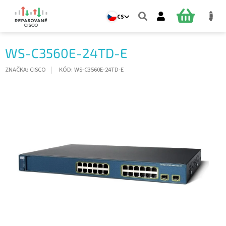
Přejít
na
NÁKUPNÍ
CS
obsah
KOŠÍK
WS-C3560E-24TD-E
ZNAČKA:
CISCO
KÓD:
WS-C3560E-24TD-E