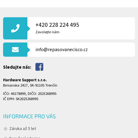
Z
Á
P
+420 228 224 495
A
Zavolejte nám
T
Í
info@repasovanecisco.cz
Sledujte nás:
Hardware Support s.r.o.
Brnianska 2417, SK-91105 Trenčín
IČO: 46178899, DIČO: 2023268995
IČ DPH: SK2023268995
INFORMACE PRO VÁS
Záruka až 5 let