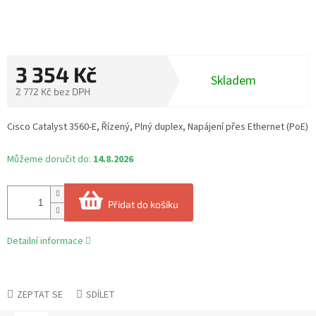
3 354 Kč
Skladem
2 772 Kč bez DPH
Měrná
cena:
Cisco Catalyst 3560-E, Řízený, Plný duplex, Napájení přes Ethernet (PoE)
Můžeme doručit do:
14.8.2026
Přidat do košíku
Detailní informace
ZEPTAT SE
SDÍLET