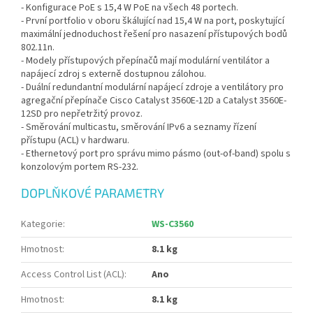
- Konfigurace PoE s 15,4 W PoE na všech 48 portech.
- První portfolio v oboru škálující nad 15,4 W na port, poskytující
maximální jednoduchost řešení pro nasazení přístupových bodů
802.11n.
- Modely přístupových přepínačů mají modulární ventilátor a
napájecí zdroj s externě dostupnou zálohou.
- Duální redundantní modulární napájecí zdroje a ventilátory pro
agregační přepínače Cisco Catalyst 3560E-12D a Catalyst 3560E-
12SD pro nepřetržitý provoz.
- Směrování multicastu, směrování IPv6 a seznamy řízení
přístupu (ACL) v hardwaru.
- Ethernetový port pro správu mimo pásmo (out-of-band) spolu s
konzolovým portem RS-232.
DOPLŇKOVÉ PARAMETRY
Kategorie
:
WS-C3560
Hmotnost
:
8.1 kg
Access Control List (ACL)
:
Ano
Hmotnost
:
8.1 kg