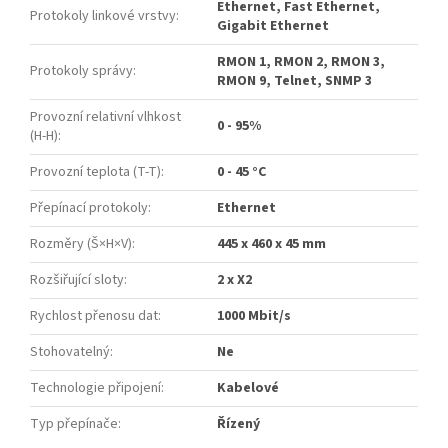
Ethernet, Fast Ethernet,
Protokoly linkové vrstvy
:
Gigabit Ethernet
RMON 1, RMON 2, RMON 3,
Protokoly správy
:
RMON 9, Telnet, SNMP 3
Provozní relativní vlhkost
0 - 95%
(H-H)
:
Provozní teplota (T-T)
:
0 - 45 °C
Přepínací protokoly
:
Ethernet
Rozměry (Š×H×V)
:
445 x 460 x 45 mm
Rozšiřující sloty
:
2 x X2
Rychlost přenosu dat
:
1000 Mbit/s
Stohovatelný
:
Ne
Technologie připojení
:
Kabelové
Typ přepínače
:
Řízený