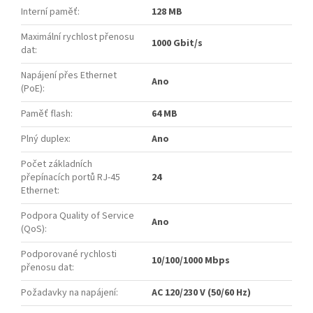
Interní paměť
:
128 MB
Maximální rychlost přenosu
1000 Gbit/s
dat
:
Napájení přes Ethernet
Ano
(PoE)
:
Paměť flash
:
64 MB
Plný duplex
:
Ano
Počet základních
přepínacích portů RJ-45
24
Ethernet
:
Podpora Quality of Service
Ano
(QoS)
:
Podporované rychlosti
10/100/1000 Mbps
přenosu dat
:
Požadavky na napájení
:
AC 120/230 V (50/60 Hz)