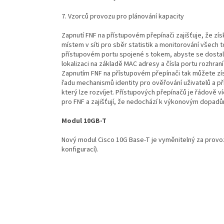
7. Vzorců provozu pro plánování kapacity
Zapnutí FNF na přístupovém přepínači zajišťuje, že zís
místem v síti pro sběr statistik a monitorování všech
přístupovém portu spojené s tokem, abyste se dostali 
lokalizaci na základě MAC adresy a čísla portu rozhr
Zapnutím FNF na přístupovém přepínači tak můžete zís
řadu mechanismů identity pro ověřování uživatelů a p
který lze rozvíjet. Přístupových přepínačů je řádově v
pro FNF a zajišťují, že nedochází k výkonovým dopadů
Modul 10GB-T
Nový modul Cisco 10G Base-T je vyměnitelný za provoz
konfigurací).