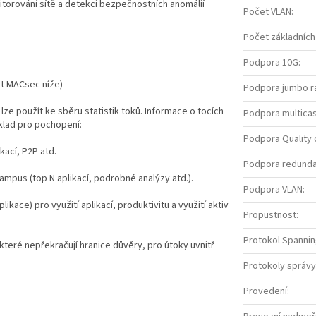
onitorování sítě a detekci bezpečnostních anomálií
Počet VLAN
:
Počet základních
Podpora 10G
:
ást MACsec níže)
Podpora jumbo 
lze použít ke sběru statistik toků. Informace o tocích
Podpora multica
íklad pro pochopení:
Podpora Quality 
ikací, P2P atd.
Podpora redundan
ampus (top N aplikací, podrobné analýzy atd.).
Podpora VLAN
:
ikace) pro využití aplikací, produktivitu a využití aktiv
Propustnost
:
Protokol Spanni
teré nepřekračují hranice důvěry, pro útoky uvnitř
Protokoly správy
Provedení
: