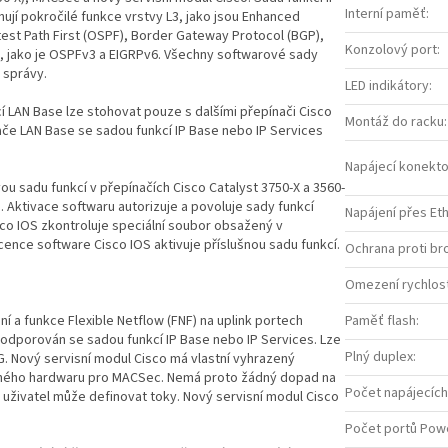
Interní paměť
:
ují pokročilé funkce vrstvy L3, jako jsou Enhanced
est Path First (OSPF), Border Gateway Protocol (BGP),
Konzolový port
:
6, jako je OSPFv3 a EIGRPv6. Všechny softwarové sady
 správy.
LED indikátory
:
í LAN Base lze stohovat pouze s dalšími přepínači Cisco
Montáž do racku
:
ače LAN Base se sadou funkcí IP Base nebo IP Services
Napájecí konekto
 sadu funkcí v přepínačích Cisco Catalyst 3750-X a 3560-
. Aktivace softwaru autorizuje a povoluje sady funkcí
Napájení přes Et
sco IOS zkontroluje speciální soubor obsažený v
icence software Cisco IOS aktivuje příslušnou sadu funkcí.
Ochrana proti br
Omezení rychlost
í a funkce Flexible Netflow (FNF) na uplink portech
Paměť flash
:
 podporován se sadou funkcí IP Base nebo IP Services. Lze
Plný duplex
:
G. Nový servisní modul Cisco má vlastní vyhrazený
eného hardwaru pro MACSec. Nemá proto žádný dopad na
Počet napájecích
dy uživatel může definovat toky. Nový servisní modul Cisco
Počet portů Powe