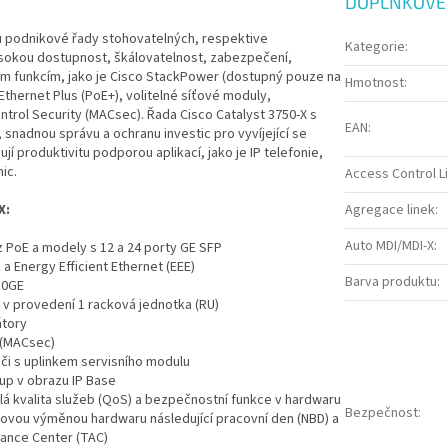
DOPLŇKOVÉ
ou podnikové řady stohovatelných, respektive
Kategorie
:
sokou dostupnost, škálovatelnost, zabezpečení,
ím funkcím, jako je Cisco StackPower (dostupný pouze na
Hmotnost
:
Ethernet Plus (PoE+), volitelné síťové moduly,
trol Security (MACsec). Řada Cisco Catalyst 3750-X s
EAN
:
 snadnou správu a ochranu investic pro vyvíjející se
jí produktivitu podporou aplikací, jako je IP telefonie,
ic.
Access Control Li
X:
Agregace linek
:
Auto MDI/MDI-X
:
z PoE a modely s 12 a 24 porty GE SFP
a Energy Efficient Ethernet (EEE)
Barva produktu
:
 10GE
 v provedení 1 racková jednotka (RU)
átory
 (MACsec)
ači s uplinkem servisního modulu
up v obrazu IP Base
ilá kvalita služeb (QoS) a bezpečnostní funkce v hardwaru
Bezpečnost
:
hovou výměnou hardwaru následující pracovní den (NBD) a
ance Center (TAC)