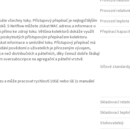
Provozní nadmoř
Provozní relativní
káte všechny toky. Přístupový přepínač je nejlogičtějším
Provozní teplota 
 toků. S Netflow můžete získat MAC adresu a informace o
přímo ke zdroji toku. Většina kolektorů dokáže využít
Přepínací kapaci
aní poskytnutých přístupovým přepínačem kolektoru.
kat informace o umístění toku. Přístupový přepínač má
řidání povědomí o uživatelích je přirozeným vývojem,
íce než distribučních a páteřních, díky čemuž dobře škálují
m oversubscripce na agregační a páteřní vrstvě.
Síťové standard
u a může pracovat rychlostí 10GE nebo GE (s manuální
Skladovací relativ
Skladovací teplot
Stohovatelný
: