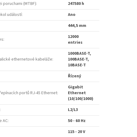
zi poruchami (MTBF)
:
247580 h
kol událostí
:
Ano
444,5 mm
12000
es
:
entries
1000BASE-T,
alické ethernetové kabeláže
:
100BASE-T,
10BASE-T
Řízený
Gigabit
řepínacích portů RJ-45 Ethernet
:
Ethernet
(10/100/1000)
:
L2/L3
e AC
:
50 - 60 Hz
115 - 20 V