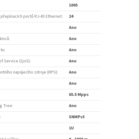
1005
 přepínacích portů RJ-45 Ethernet
:
24
Ano
rámců
:
Ano
stu
:
Ano
of Service (QoS)
:
Ano
tního napájecího zdroje (RPS)
:
Ano
Ano
65.5 Mpps
ng Tree
:
Ano
:
SNMPv3
1U