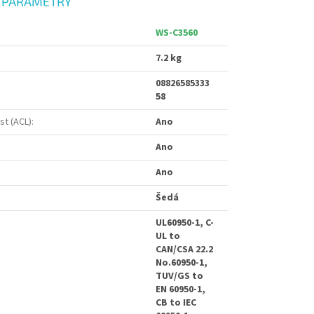
 PARAMETRY
WS-C3560
7.2 kg
08826585333
58
st (ACL)
:
Ano
Ano
Ano
Šedá
UL60950-1, C-
UL to
CAN/CSA 22.2
No.60950-1,
TUV/GS to
EN 60950-1,
CB to IEC