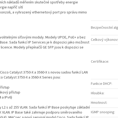
zních nákladů měřením skutečné spotřeby energie
gie napříč sítí
 konzoli, a vyhrazený ethernetový port pro správu mimo
Bezpečnostní al
volitelnými síťovými moduly. Modely UPOE, PoE+ a bez
Celkový výkonov
Base. Sada funkcí IP Services je k dispozici jako možnost
licence. Modely přepínačů GE SFP jsou k dispozici se
Certifikace
:
 Cisco Catalyst 3750-X a 3560-X s novou sadou funkcí LAN
o Catalyst 3750-X a 3560-X Series jsou:
Funkce DHCP
:
řístup
nikový přístup
Hloubka
:
4 a IPv6)
Hmotnost
:
 L2 s až 255 VLAN. Sada funkcí IP Base poskytuje základní
IGMP snooping
:
K VLAN. IP Base také zahrnuje podporu směrovaného
-X), MACsec a nový servisní modul Cisco. Sada funkcí IP