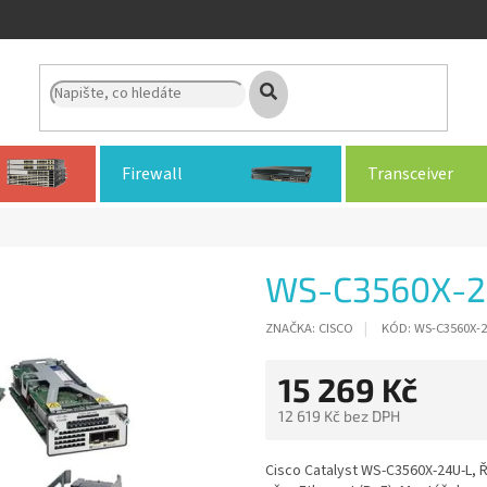
Firewall
Transceiver
WS-C3560X-2
ZNAČKA:
CISCO
KÓD:
WS-C3560X-2
15 269 Kč
12 619 Kč bez DPH
Měrná
cena:
Cisco Catalyst WS-C3560X-24U-L, Ří