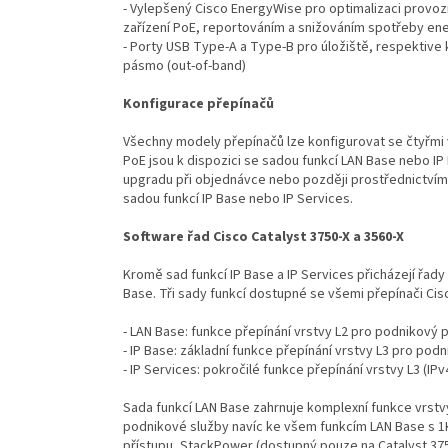
- Vylepšený Cisco EnergyWise pro optimalizaci provo
zařízení PoE, reportováním a snižováním spotřeby ener
- Porty USB Type-A a Type-B pro úložiště, respektive
pásmo (out-of-band)
Konfigurace přepínačů
Všechny modely přepínačů lze konfigurovat se čtyřmi 
PoE jsou k dispozici se sadou funkcí LAN Base nebo IP 
upgradu při objednávce nebo později prostřednictvím 
sadou funkcí IP Base nebo IP Services.
Software řad Cisco Catalyst 3750-X a 3560-X
Kromě sad funkcí IP Base a IP Services přicházejí řady
Base. Tři sady funkcí dostupné se všemi přepínači Cisc
- LAN Base: funkce přepínání vrstvy L2 pro podnikový p
- IP Base: základní funkce přepínání vrstvy L3 pro pod
- IP Services: pokročilé funkce přepínání vrstvy L3 (IPv
Sada funkcí LAN Base zahrnuje komplexní funkce vrstvy
podnikové služby navíc ke všem funkcím LAN Base s 1
přístupu, StackPower (dostupný pouze na Catalyst 3750