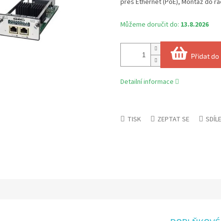
přes Ethernet (PoE), Montáž do ra
Můžeme doručit do:
13.8.2026
Přidat do
Detailní informace
TISK
ZEPTAT SE
SDÍL