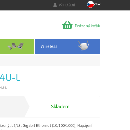
CS
PŘIHLÁŠENÍ
NÁKUPNÍ
Prázdný košík
KOŠÍK
Wireless
4U-L
4U-L
Skladem
zený, L2/L3, Gigabit Ethernet (10/100/1000), Napájení