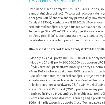
DETAILNÍ POPIS PRODUKTU
Přepínače Cisco® Catalyst® 3750-X a 3560-X Series js
samostatných přepínačů. Tyto přepínače poskytují vy
energetickou účinnost a snadný provoz díky inovativn
Catalyst 3750-X), konfigurace IEEE 802.3at Power over 
redundantní napájecí zdroje a funkce Media Access Con
technologií StackWise® Plus poskytuje škálovatelnost,
potřeby podnikání. Cisco Catalyst 3750-X a 3560-X zvyšu
bezdrátové sítě a video, pro síťové prostředí bez hran
Hlavní vlastnosti řad Cisco Catalyst 3750-X a 3560-
- Modely s 24 a 48 porty 10/100/1000 PoE+, modely be
- Modely s 24 a 48 porty 10/100/1000 s podporou UPOE 
- Čtyři volitelné uplink síťové moduly s porty GE nebo
- První PoE+ v oboru s výkonem 30 W na všech portech
- Duální redundantní modulární napájecí zdroje a ventil
- Hardwarové šifrování Media Access Control Security
- Flexible NetFlow a hardwarové šifrování mezi přepín
- Open Shortest Path First (OSPF) pro směrovaný příst
- Směrování IPv4 a IPv6, směrování multicastu, pokroč
- Rozšířená omezená doživotní záruka (LLW) s předsti
90denním přístupem k podpoře Cisco Technical Assist