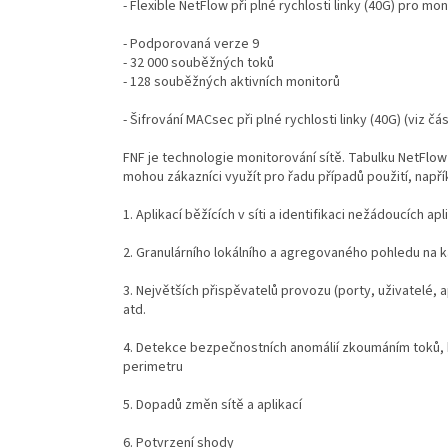
- Flexible NetFlow při plné rychlosti linky (40G) pro m
- Podporovaná verze 9
- 32 000 souběžných toků
- 128 souběžných aktivních monitorů
- Šifrování MACsec při plné rychlosti linky (40G) (viz č
FNF je technologie monitorování sítě. Tabulku NetFlow 
mohou zákazníci využít pro řadu případů použití, např
1. Aplikací běžících v síti a identifikaci nežádoucích apl
2. Granulárního lokálního a agregovaného pohledu na k
3. Největších přispěvatelů provozu (porty, uživatelé, apl
atd.
4. Detekce bezpečnostních anomálií zkoumáním toků, k
perimetru
5. Dopadů změn sítě a aplikací
6. Potvrzení shody