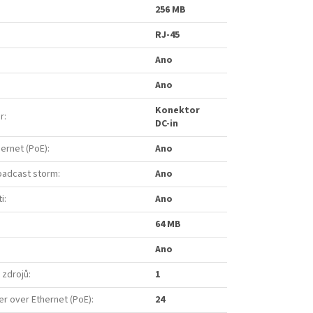
256 MB
RJ-45
Ano
Ano
Konektor
r
:
DC-in
hernet (PoE)
:
Ano
oadcast storm
:
Ano
i
:
Ano
64 MB
Ano
 zdrojů
:
1
r over Ethernet (PoE)
:
24