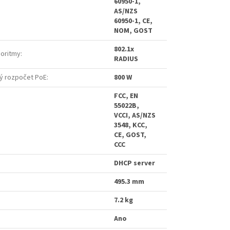
60950-1,
AS/NZS
60950-1, CE,
NOM, GOST
802.1x
goritmy
:
RADIUS
ý rozpočet PoE
:
800 W
FCC, EN
55022B,
VCCI, AS/NZS
3548, KCC,
CE, GOST,
CCC
DHCP server
495.3 mm
7.2 kg
Ano