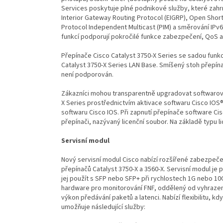
Services poskytuje plné podnikové služby, které zahrn
Interior Gateway Routing Protocol (EIGRP), Open Short
Protocol Independent Multicast (PIM) a směrování IPv
funkcí podporují pokročilé funkce zabezpečení, QoS a
Přepínače Cisco Catalyst 3750-X Series se sadou funkc
Catalyst 3750-X Series LAN Base. Smíšený stoh přepín
není podporován.
Zákazníci mohou transparentně upgradovat softwarovou
X Series prostřednictvím aktivace softwaru Cisco IOS®
softwaru Cisco IOS. Při zapnutí přepínače software Ci
přepínači, nazývaný licenční soubor. Na základě typu l
Servisní modul
Nový servisní modul Cisco nabízí rozšířené zabezpečen
přepínačů Catalyst 3750-X a 3560-X. Servisní modul je
jej použít s SFP nebo SFP+ při rychlostech 1G nebo 10
hardware pro monitorování FNF, oddělený od vyhraz
výkon předávání paketů a latenci. Nabízí flexibilitu, k
umožňuje následující služby: