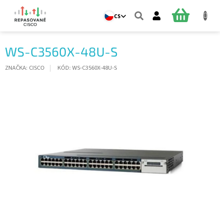
Přejít
na
NÁKUPNÍ
CS
obsah
KOŠÍK
WS-C3560X-48U-S
ZNAČKA:
CISCO
KÓD:
WS-C3560X-48U-S