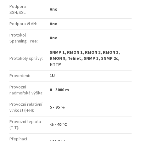
Podpora
Ano
SSH/SSL
:
Podpora VLAN
:
Ano
Protokol
Ano
Spanning Tree
:
SNMP 1, RMON 1, RMON 2, RMON 3,
Protokoly správy
:
RMON 9, Telnet, SNMP 3, SNMP 2c,
HTTP
Provedení
:
1U
Provozní
0 - 3000 m
nadmořská výška
:
Provozní relativní
5 - 95 %
vlhkost (H-H)
:
Provozní teplota
-5 - 40 °C
(T-T)
:
Přepínací