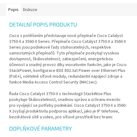
Popis
Diskuze
DETAILNÍ POPIS PRODUKTU
Cisco s potěšením představuje nové přepínače Cisco Catalyst
3750-X a 3560-X Series. Přepínače Cisco Catalyst 3750-X a 3560-X
Series jsou podnikové řady stohovatelných, respektive
samostatných přepínačů. Tyto přepínače poskytují vysokou
dostupnost, škálovatelnost, zabezpečení, energetickou
účinnost a snadný provoz díky inovativním funkcím, jako je Cisco
StackPower, konfigurace IEEE 802.3at Power over Ethernet Plus
(PoE+), volitelné síťové moduly, redundantní napájecí zdroje a
funkce Media Access Control Security (MACsec).
Řada Cisco Catalyst 3750-X s technologií StackWise Plus
poskytuje škálovatelnost, snadnou správu a ochranu investic
pro vyvíjející se potřeby podnikání. Cisco Catalyst 3750-X a 3560-
X zvyšují produktivitu podporou aplikací, jako je IP telefonie,
bezdrátové sítě a video, pro síťové prostředí bez hranic
DOPLŇKOVÉ PARAMETRY