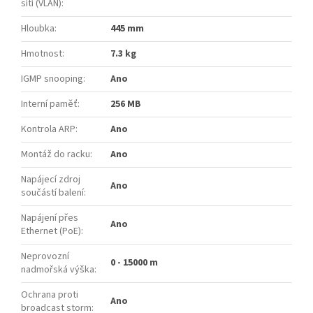
sítí (VLAN)
:
Hloubka
:
445 mm
Hmotnost
:
7.3 kg
IGMP snooping
:
Ano
Interní paměť
:
256 MB
Kontrola ARP
:
Ano
Montáž do racku
:
Ano
Napájecí zdroj
Ano
součástí balení
:
Napájení přes
Ano
Ethernet (PoE)
:
Neprovozní
0 - 15000 m
nadmořská výška
:
Ochrana proti
Ano
broadcast storm
: