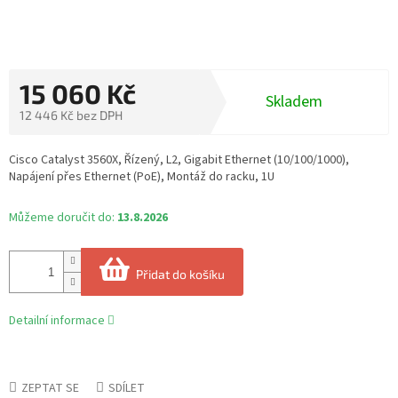
15 060 Kč
Skladem
12 446 Kč bez DPH
Měrná
cena:
Cisco Catalyst 3560X, Řízený, L2, Gigabit Ethernet (10/100/1000),
Napájení přes Ethernet (PoE), Montáž do racku, 1U
Můžeme doručit do:
13.8.2026
Přidat do košíku
Detailní informace
ZEPTAT SE
SDÍLET