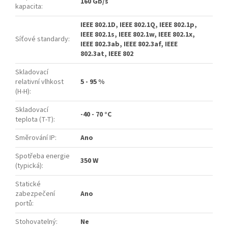
160 Gb/s
kapacita
:
IEEE 802.1D, IEEE 802.1Q, IEEE 802.1p,
IEEE 802.1s, IEEE 802.1w, IEEE 802.1x,
Síťové standardy
:
IEEE 802.3ab, IEEE 802.3af, IEEE
802.3at, IEEE 802
Skladovací
relativní vlhkost
5 - 95 %
(H-H)
:
Skladovací
-40 - 70 °C
teplota (T-T)
:
Směrování IP
:
Ano
Spotřeba energie
350 W
(typická)
:
Statické
zabezpečení
Ano
portů
:
Stohovatelný
:
Ne