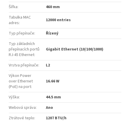
Šířka
:
460 mm
Tabulka MAC
12000 entries
adres
:
Typ přepínače
:
Řízený
Typ základních
přepínacích portů
Gigabit Ethernet (10/100/1000)
RJ-45 Ethernet
:
Vrstva přepínače
:
L2
Výkon Power
over Ethernet
16.66 W
(PoE) na port
:
Výška
:
44.5 mm
Webová správa
:
Ano
Ztrátové teplo
:
1207 BTU/h