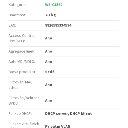
Kategorie
:
WS-C3560
Hmotnost
:
7.3 kg
EAN
:
8826585334574
Access Control
Ano
List (ACL)
:
Agregace linek
:
Ano
Auto MDI/MDI-X
:
Ano
Barva produktu
:
Šedá
Filtrování MAC
Ano
adres
:
Filtrování/ochrana
Ano
BPDU
:
Funkce DHCP
:
DHCP server, DHCP klient
Funkce virtuálních
Privátní VLAN