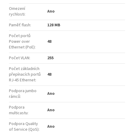
Omezení
Ano
rychlosti
:
Paměť flash
:
128 MB
Počet portů
Power over
48
Ethernet (PoE)
:
Počet VLAN
:
255
Počet základních
přepínacích portů
48
RJ-45 Ethernet
:
Podpora jumbo
Ano
rámců
:
Podpora
Ano
multicastu
:
Podpora Quality
Ano
of Service (QoS)
: