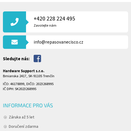
Z
Á
P
+420 228 224 495
A
Zavolejte nám
T
Í
info@repasovanecisco.cz
Sledujte nás:
Hardware Support s.r.o.
Brnianska 2417, SK-91105 Trenčín
IČO: 46178899, DIČO: 2023268995
IČ DPH: SK2023268995
INFORMACE PRO VÁS
Záruka až 5 let
Doručení zdarma