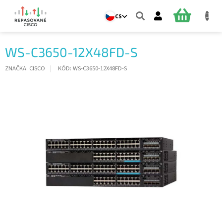
Přejít
na
NÁKUPNÍ
CS
obsah
KOŠÍK
WS-C3650-12X48FD-S
ZNAČKA:
CISCO
KÓD:
WS-C3650-12X48FD-S