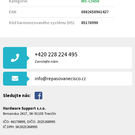
Kategorie
:
WS-C3650
EAN
:
0882658961427
Kód harmonizovaného systému (HS)
:
85176990
Z
Á
P
+420 228 224 495
A
Zavolejte nám
T
Í
info@repasovanecisco.cz
Sledujte nás:
Hardware Support s.r.o.
Brnianska 2417, SK-91105 Trenčín
IČO: 46178899, DIČO: 2023268995
IČ DPH: SK2023268995