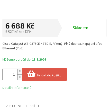
6 688 Kč
Skladem
5 527 Kč bez DPH
Měrná
cena:
Cisco Catalyst WS-C3750E-48TD-E, Řízený, Plný duplex, Napájení přes
Ethernet (PoE)
Můžeme doručit do:
13.8.2026
Přidat do košíku
Detailní informace
ZEPTAT SE
SDÍLET