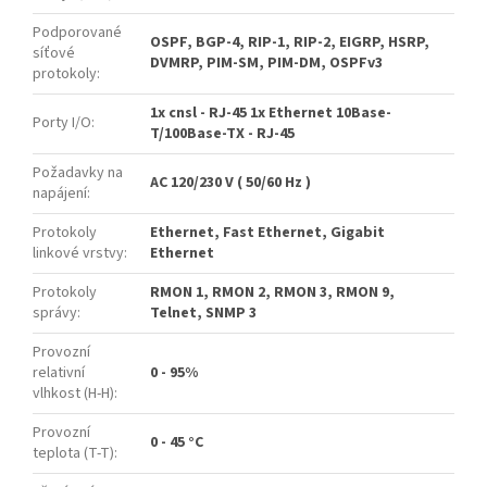
Podporované
OSPF, BGP-4, RIP-1, RIP-2, EIGRP, HSRP,
síťové
DVMRP, PIM-SM, PIM-DM, OSPFv3
protokoly
:
1x cnsl - RJ-45 1x Ethernet 10Base-
Porty I/O
:
T/100Base-TX - RJ-45
Požadavky na
AC 120/230 V ( 50/60 Hz )
napájení
:
Protokoly
Ethernet, Fast Ethernet, Gigabit
linkové vrstvy
:
Ethernet
Protokoly
RMON 1, RMON 2, RMON 3, RMON 9,
správy
:
Telnet, SNMP 3
Provozní
relativní
0 - 95%
vlhkost (H-H)
:
Provozní
0 - 45 °C
teplota (T-T)
: