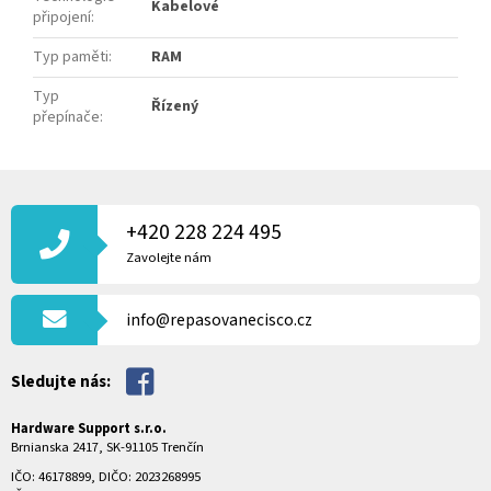
Kabelové
připojení
:
Typ paměti
:
RAM
Typ
Řízený
přepínače
:
Z
Á
P
+420 228 224 495
A
Zavolejte nám
T
Í
info@repasovanecisco.cz
Sledujte nás:
Hardware Support s.r.o.
Brnianska 2417, SK-91105 Trenčín
IČO: 46178899, DIČO: 2023268995