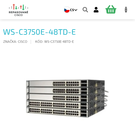
Přejít
na
NÁKUPNÍ
CS
obsah
KOŠÍK
WS-C3750E-48TD-E
ZNAČKA:
CISCO
KÓD:
WS-C3750E-48TD-E