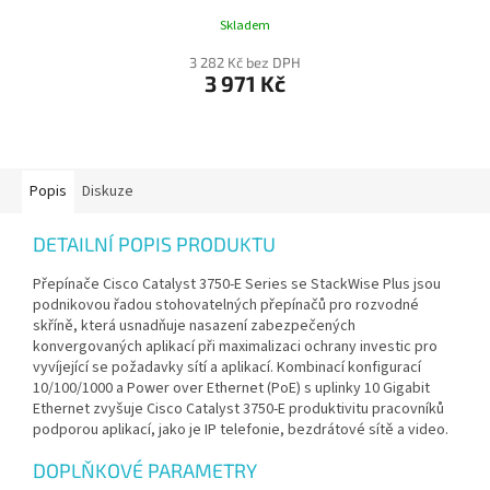
Skladem
3 282 Kč bez DPH
3 971 Kč
Popis
Diskuze
DETAILNÍ POPIS PRODUKTU
Přepínače Cisco Catalyst 3750-E Series se StackWise Plus jsou
podnikovou řadou stohovatelných přepínačů pro rozvodné
skříně, která usnadňuje nasazení zabezpečených
konvergovaných aplikací při maximalizaci ochrany investic pro
vyvíjející se požadavky sítí a aplikací. Kombinací konfigurací
10/100/1000 a Power over Ethernet (PoE) s uplinky 10 Gigabit
Ethernet zvyšuje Cisco Catalyst 3750-E produktivitu pracovníků
podporou aplikací, jako je IP telefonie, bezdrátové sítě a video.
DOPLŇKOVÉ PARAMETRY