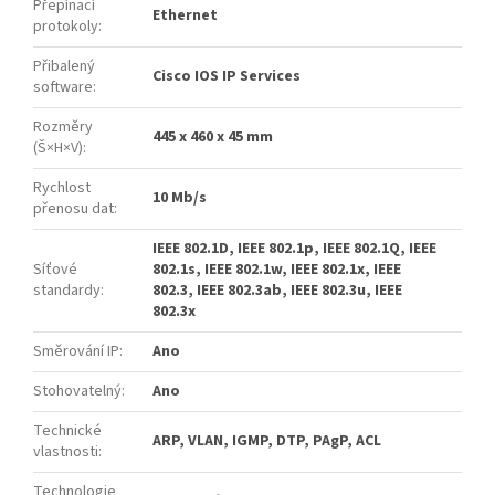
Přepínací
Ethernet
protokoly
:
Přibalený
Cisco IOS IP Services
software
:
Rozměry
445 x 460 x 45 mm
(Š×H×V)
:
Rychlost
10 Mb/s
přenosu dat
:
IEEE 802.1D, IEEE 802.1p, IEEE 802.1Q, IEEE
Síťové
802.1s, IEEE 802.1w, IEEE 802.1x, IEEE
standardy
:
802.3, IEEE 802.3ab, IEEE 802.3u, IEEE
802.3x
Směrování IP
:
Ano
Stohovatelný
:
Ano
Technické
ARP, VLAN, IGMP, DTP, PAgP, ACL
vlastnosti
:
Technologie