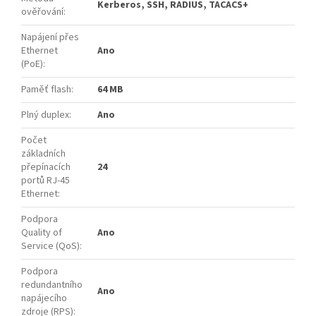
Kerberos, SSH, RADIUS, TACACS+
ověřování
:
Napájení přes
Ethernet
Ano
(PoE)
:
Paměť flash
:
64 MB
Plný duplex
:
Ano
Počet
základních
přepínacích
24
portů RJ-45
Ethernet
:
Podpora
Quality of
Ano
Service (QoS)
:
Podpora
redundantního
Ano
napájecího
zdroje (RPS)
: