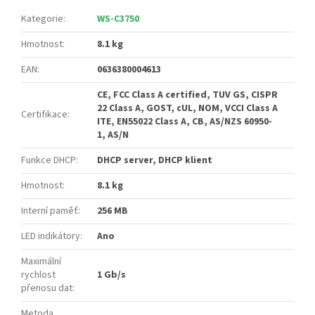
Kategorie
:
WS-C3750
Hmotnost
:
8.1 kg
EAN
:
0636380004613
CE, FCC Class A certified, TUV GS, CISPR
22 Class A, GOST, cUL, NOM, VCCI Class A
Certifikace
:
ITE, EN55022 Class A, CB, AS/NZS 60950-
1, AS/N
Funkce DHCP
:
DHCP server, DHCP klient
Hmotnost
:
8.1 kg
Interní paměť
:
256 MB
LED indikátory
:
Ano
Maximální
rychlost
1 Gb/s
přenosu dat
:
Metoda