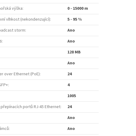
ořská výška
:
0 - 15000 m
vní vlhkost (nekondenzující)
:
5 - 95 %
oadcast storm
:
Ano
i
:
Ano
128 MB
Ano
r over Ethernet (PoE)
:
24
/SFP+
:
4
1005
 přepínacích portů RJ-45 Ethernet
:
24
Ano
rámců
:
Ano