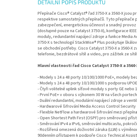
DETAILNÍ POPIS PRODUKTU
Přepínače Cisco® Catalyst® řad 3750-X a 3560-X jsou 
respektive samostatných přepínačů. Tyto přepínače p
zabezpečení, energetickou účinnost a snadný provoz s
(dostupné pouze na Catalyst 3750-X), konfigurace IEEE 
moduly, redundantní napájecí zdroje a funkce Media A
3750-X s technologií StackWise® Plus poskytuje škálova
se obchodní potřeby. Cisco Catalyst 3750-X a 3560-X zvy
telefonie, bezdrátové sítě a video, pro zážitek ze sítě
Hlavní vlastnosti řad Cisco Catalyst 3750-X a 3560-
- Modely s 24 a 48 porty 10/100/1000 PoE+, modely be
- Modely s 24 a 48 porty 10/100/1000 s podporou UPO
- Čtyři volitelné uplink síťové moduly s porty GE nebo
- První PoE+ v oboru s výkonem 30 W na všech portech
- Duální redundantní, modulární napájecí zdroje a venti
- Hardwarové šifrování Media Access Control Security
- Flexible NetFlow a hardwarové šifrování mezi přepín
- Open Shortest Path First (OSPF) pro směrovaný příst
- Směrování IPv4 a IPv6, směrování multicastu, pokroč
- Rozšířená omezená doživotní záruka (LLW) s výměnou
90denním přístupem k podpoře Cisco Technical Assist