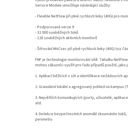
výkon předávání paketů a latenci. Nabízí flexibilitu s 
Service Module umožňuje následující služby:
- Flexible NetFlow při plné rychlosti linky (40G) pro m
- Podporovaná verze 9
- 32 000 souběžných toků
- 128 souběžných aktivních monitorů
- Šifrování MACsec při plné rychlosti linky (40G) (viz č
FNF je technologie monitorování sítě. Tabulku NetFlow 
mohou zákazníci využít pro řadu případů použití, jako 
1. Aplikací běžících v síti a identifikace nežádoucích ap
2. Granulární lokální a agregovaný pohled na kampus (T
3. Největších komunikujících (porty, uživatelé, aplikace
atd.
4. Detekce bezpečnostních anomálií zkoumáním toků, k
perimetru