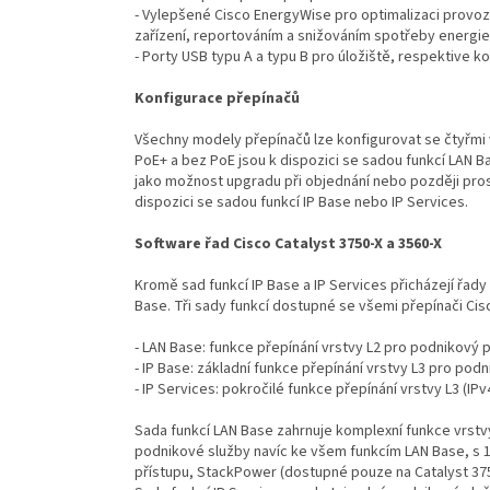
- Vylepšené Cisco EnergyWise pro optimalizaci provo
zařízení, reportováním a snižováním spotřeby energie v
- Porty USB typu A a typu B pro úložiště, respektive 
Konfigurace přepínačů
Všechny modely přepínačů lze konfigurovat se čtyřmi
PoE+ a bez PoE jsou k dispozici se sadou funkcí LAN Ba
jako možnost upgradu při objednání nebo později pros
dispozici se sadou funkcí IP Base nebo IP Services.
Software řad Cisco Catalyst 3750-X a 3560-X
Kromě sad funkcí IP Base a IP Services přicházejí řady
Base. Tři sady funkcí dostupné se všemi přepínači Cisc
- LAN Base: funkce přepínání vrstvy L2 pro podnikový p
- IP Base: základní funkce přepínání vrstvy L3 pro pod
- IP Services: pokročilé funkce přepínání vrstvy L3 (IPv
Sada funkcí LAN Base zahrnuje komplexní funkce vrstvy
podnikové služby navíc ke všem funkcím LAN Base, s 
přístupu, StackPower (dostupné pouze na Catalyst 37