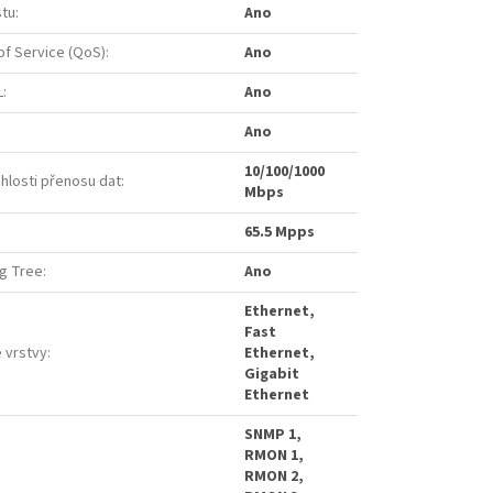
stu
:
Ano
of Service (QoS)
:
Ano
L
:
Ano
Ano
10/100/1000
hlosti přenosu dat
:
Mbps
65.5 Mpps
ng Tree
:
Ano
Ethernet,
Fast
é vrstvy
:
Ethernet,
Gigabit
Ethernet
SNMP 1,
RMON 1,
RMON 2,