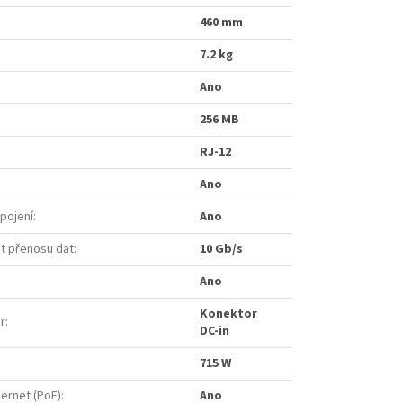
460 mm
7.2 kg
Ano
256 MB
RJ-12
Ano
ipojení
:
Ano
st přenosu dat
:
10 Gb/s
Ano
Konektor
r
:
DC-in
715 W
hernet (PoE)
:
Ano