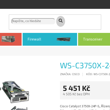
Firewall
Transceiver
WS-C3750X-2
ZNAČKA:
CISCO
KÓD:
WS-C3750X-2
5 451 Kč
4 505 Kč bez DPH
Měrná
cena:
Cisco Catalyst 3750X-24P-S, Řízený