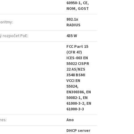
60950-1, CE,
NOM, GOST
802.1x
goritmy
:
RADIUS
ý rozpočet PoE
:
435 W
FCC Part 15
(CFR 47)
ICES-003 EN
55022 CISPR
22 AS/NZS
3548 BSMI
VCCI EN
55024,
EN300386, EN
50082-1, EN
61000-3-2, EN
61000-3-3
dres
:
Ano
DHCP server