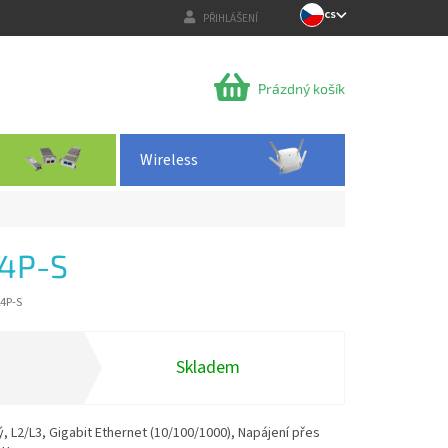
CS
PŘIHLÁŠENÍ
NÁKUPNÍ
Prázdný košík
KOŠÍK
Wireless
4P-S
4P-S
Skladem
, L2/L3, Gigabit Ethernet (10/100/1000), Napájení přes