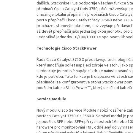
dalších. StackWise Plus podporuje všechny funkce Sta
přepínači Cisco Catalyst řady 3750, přičemž zvyšuje 
umožňuje lokální přepínání v přepínačích Cisco Catalyst
port v přepínači Cisco Catalyst řady 3750-X nebo 3750
procházet stohovým okruhem, což zvyšuje předávací k
až devět přepínačů jako jednu logickou jednotku pro 
Jednotlivé jednotky 10/100/1000 lze spojovat v libovo
Technologie Cisco StackPower
Řada Cisco Catalyst 3750-X představuje technologii Ci
který umožňuje sdílet napájecí zdroje ve stohu jako 
sjednocuje jednotlivé napájecí zdroje nainstalované v
kde je potřeba. Tato funkce je k dispozici ve všech sa
přepínače lze konfigurovat ve stohu StackPower pomo
použitím kabelu StackPower**, který se liší od kabelů
Service Module
Nový modul Cisco Service Module nabízí rozšířené zabe
portech Catalyst 3750-X a 3560-X. Servisní modul je p
jej použít s SFP nebo SFP+ při rychlostech 1G nebo 1
hardware pro monitorování FNF, oddělený od vyhraz