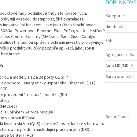
DOPLŇKOVÉ
produktové řady podnikové třídy stohovatelných,
Kategorie
:
oskytují vysokou dostupnost, škálovatelnost,
 inovativními funkcemi, jako jsou Cisco StackPower
Hmotnost
:
802.3at Power over Ethernet Plus (PoE+), volitelné síťové
ccess Control Security (MACsec). Řada Cisco Catalyst
EAN
:
telnost, snadnou správu a ochranu investic pro vyvíjející
šují produktivitu díky podpoře aplikací, jako jsou IP
 bez hranic.
Agregace linek
:
X:
Auto MDI/MDI-X
:
Barva produktu
:
z PoE a modely s 12 a 24 porty GE SFP
E a podporou energeticky úsporného Ethernetu (EEE)
 10GE
 v provedení 1 racková jednotka (RU)
látory
 (MACsec)
ači s uplinkem Service Module
Bezpečnost
:
up v obrazu IP Base
ilá kvalita služeb (QoS) a bezpečnostní funkce v hardwaru
 hardwaru předem následující pracovní den (NBD) a
ance Center (TAC)