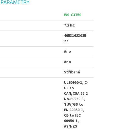
 PARAMETRY
WS-C3750
7.2 kg
40531623085
27
Ano
Ano
Stříbrná
UL60950-1, C-
UL to
CAN/CSA 22.2
No.60950-1,
TUV/GS to
EN 60950-1,
CB to IEC
60950-1,
AS/NZS