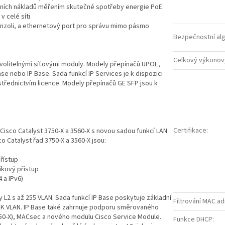
zních nákladů měřením skutečné spotřeby energie PoE
 celé síti
konzoli, a ethernetový port pro správu mimo pásmo
Bezpečnostní al
Celkový výkonov
 volitelnými síťovými moduly. Modely přepínačů UPOE,
se nebo IP Base. Sada funkcí IP Services je k dispozici
třednictvím licence. Modely přepínačů GE SFP jsou k
Certifikace
:
 Cisco Catalyst 3750-X a 3560-X s novou sadou funkcí LAN
o Catalyst řad 3750-X a 3560-X jsou:
řístup
nikový přístup
4 a IPv6)
 L2 s až 255 VLAN. Sada funkcí IP Base poskytuje základní
Filtrování MAC a
1K VLAN. IP Base také zahrnuje podporu směrovaného
50-X), MACsec a nového modulu Cisco Service Module.
Funkce DHCP
: