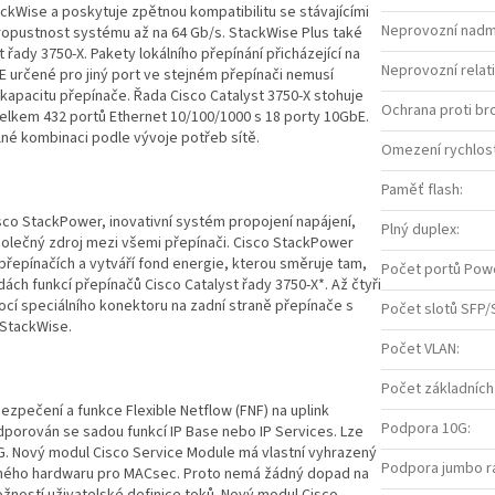
ckWise a poskytuje zpětnou kompatibilitu se stávajícími
Neprovozní nadm
propustnost systému až na 64 Gb/s. StackWise Plus také
 řady 3750-X. Pakety lokálního přepínání přicházející na
Neprovozní relati
-E určené pro jiný port ve stejném přepínači nemusí
apacitu přepínače. Řada Cisco Catalyst 3750-X stohuje
Ochrana proti br
celkem 432 portů Ethernet 10/100/1000 s 18 porty 10GbE.
lné kombinaci podle vývoje potřeb sítě.
Omezení rychlost
Paměť flash
:
sco StackPower, inovativní systém propojení napájení,
Plný duplex
:
společný zdroj mezi všemi přepínači. Cisco StackPower
 přepínačích a vytváří fond energie, kterou směruje tam,
Počet portů Powe
dách funkcí přepínačů Cisco Catalyst řady 3750-X*. Až čtyři
cí speciálního konektoru na zadní straně přepínače s
Počet slotů SFP
 StackWise.
Počet VLAN
:
Počet základních
zpečení a funkce Flexible Netflow (FNF) na uplink
Podpora 10G
:
odporován se sadou funkcí IP Base nebo IP Services. Lze
0G. Nový modul Cisco Service Module má vlastní vyhrazený
Podpora jumbo 
eného hardwaru pro MACsec. Proto nemá žádný dopad na