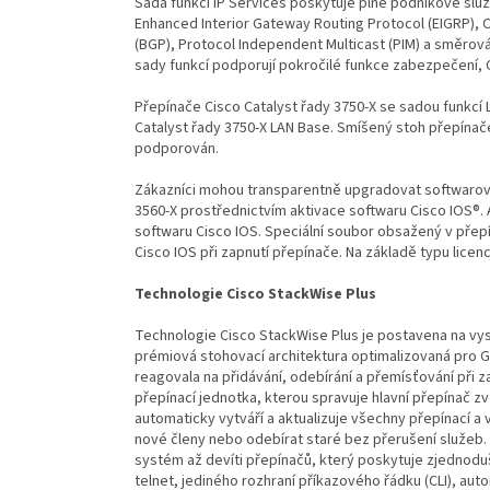
Sada funkcí IP Services poskytuje plné podnikové služb
Enhanced Interior Gateway Routing Protocol (EIGRP), 
(BGP), Protocol Independent Multicast (PIM) a směrov
sady funkcí podporují pokročilé funkce zabezpečení, 
Přepínače Cisco Catalyst řady 3750-X se sadou funkcí 
Catalyst řady 3750-X LAN Base. Smíšený stoh přepínač
podporován.
Zákazníci mohou transparentně upgradovat softwarovou
3560-X prostřednictvím aktivace softwaru Cisco IOS®. 
softwaru Cisco IOS. Speciální soubor obsažený v přep
Cisco IOS při zapnutí přepínače. Na základě typu licen
Technologie Cisco StackWise Plus
Technologie Cisco StackWise Plus je postavena na vy
prémiová stohovací architektura optimalizovaná pro G
reagovala na přidávání, odebírání a přemísťování při 
přepínací jednotka, kterou spravuje hlavní přepínač z
automaticky vytváří a aktualizuje všechny přepínací a 
nové členy nebo odebírat staré bez přerušení služeb.
systém až devíti přepínačů, který poskytuje zjednodu
telnet, jediného rozhraní příkazového řádku (CLI), aut