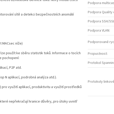
možností uživatelské definice toků. Nový modul Cisco
Podpora multica
Podpora Quality 
onitorování sítě a detekci bezpečnostních anomálií
Podpora SSH/SS
Podpora VLAN
:
Podporované ryc
ást MACsec níže)
lze použít ke sběru statistik toků. Informace o tocích
Propustnost
:
je pochopení:
Protokol Spanni
likací, P2P atd.
op N aplikací, podrobná analýza atd.).
Protokoly linkov
) pro využití aplikací, produktivitu a využití prostředků
teré nepřekračují hranice důvěry, pro útoky uvnitř