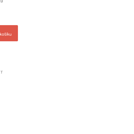
1U
 košíku
ET