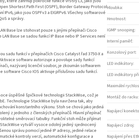
y, které zahrnují pokročilé funkce vrstvy L3, jako jsou
Open Shortest Path First (OSPF), Border Gateway Protocol
Hloubka
:
ání IPv6, jako jsou OSPFv3 a EIGRPv6. Všechny softwarové
QoS a správy.
Hmotnost
:
IGMP snooping
:
LAN Base lze stohovat pouze s jinými přepínači Cisco
e LAN Base se sadou funkcí IP Base nebo IP Services není
Interní paměť
:
Konzolový port
:
 sadu funkcí v přepínačích Cisco Catalyst řad 3750-X a
Aktivace softwaru autorizuje a povoluje sady funkcí
LED indikátory
:
ínači, nazývaný licenční soubor, je zkoumán softwarem
ce software Cisco IOS aktivuje příslušnou sadu funkcí.
LED indikátory př
Maximální rychlo
soce úspěšné špičkové technologii StackWise, což je
Montáž do racku
:
bE. Technologie StackWise byla navržena tak, aby
zachování konstantního výkonu. Stoh se chová jako jediná
Napájecí konekto
volený z jednoho z členských přepínačů. Hlavní přepínač
volitelné směrovací tabulky. Funkční stoh může přijímat
 StackWise vytváří vysoce odolný jediný sjednocený
Napájecí zdroj
:
šenou správu pomocí jediné IP adresy, jediné relace
omatické kontroly verzí, automatické konfigurace a
Napájení přes Et