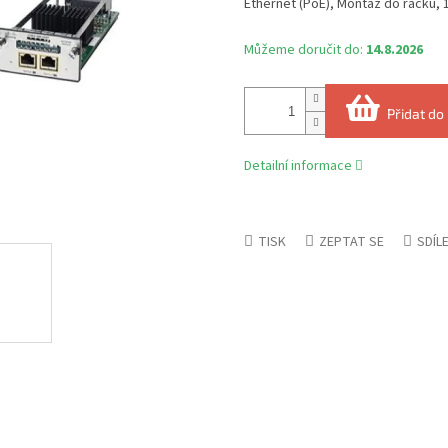
Ethernet (PoE), Montáž do racku, 
Můžeme doručit do:
14.8.2026
Přidat do
Detailní informace
TISK
ZEPTAT SE
SDÍL