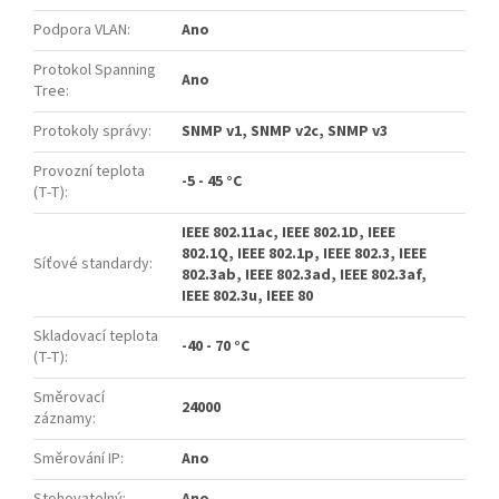
Podpora VLAN
:
Ano
Protokol Spanning
Ano
Tree
:
Protokoly správy
:
SNMP v1, SNMP v2c, SNMP v3
Provozní teplota
-5 - 45 °C
(T-T)
:
IEEE 802.11ac, IEEE 802.1D, IEEE
802.1Q, IEEE 802.1p, IEEE 802.3, IEEE
Síťové standardy
:
802.3ab, IEEE 802.3ad, IEEE 802.3af,
IEEE 802.3u, IEEE 80
Skladovací teplota
-40 - 70 °C
(T-T)
:
Směrovací
24000
záznamy
:
Směrování IP
:
Ano
Stohovatelný
:
Ano