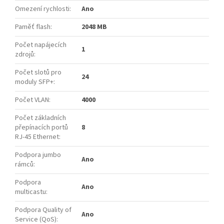
Omezení rychlosti
:
Ano
Paměť flash
:
2048 MB
Počet napájecích
1
zdrojů
:
Počet slotů pro
24
moduly SFP+
:
Počet VLAN
:
4000
Počet základních
přepínacích portů
8
RJ-45 Ethernet
:
Podpora jumbo
Ano
rámců
:
Podpora
Ano
multicastu
:
Podpora Quality of
Ano
Service (QoS)
: