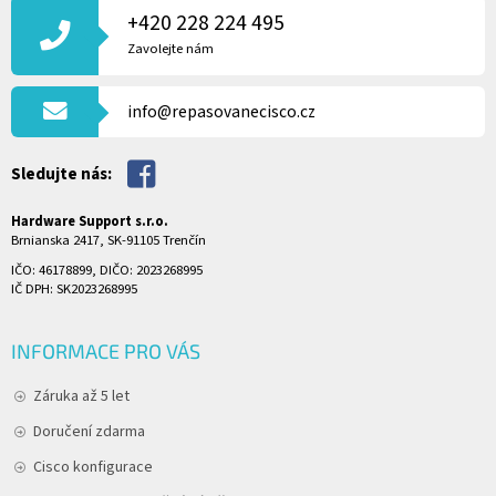
P
+420 228 224 495
A
Zavolejte nám
T
Í
info@repasovanecisco.cz
Sledujte nás:
Hardware Support s.r.o.
Brnianska 2417, SK-91105 Trenčín
IČO: 46178899, DIČO: 2023268995
IČ DPH: SK2023268995
INFORMACE PRO VÁS
Záruka až 5 let
Doručení zdarma
Cisco konfigurace