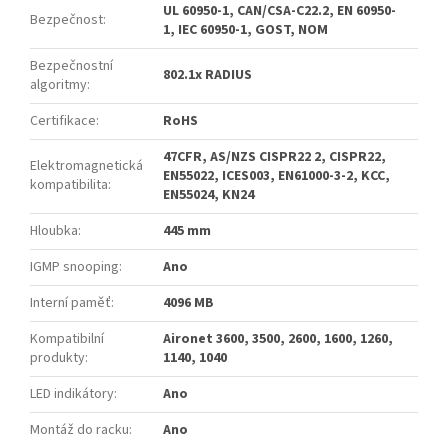
UL 60950-1, CAN/CSA-C22.2, EN 60950-
Bezpečnost
:
1, IEC 60950-1, GOST, NOM
Bezpečnostní
802.1x RADIUS
algoritmy
:
Certifikace
:
RoHS
47CFR, AS/NZS CISPR22 2, CISPR22,
Elektromagnetická
EN55022, ICES003, EN61000-3-2, KCC,
kompatibilita
:
EN55024, KN24
Hloubka
:
445 mm
IGMP snooping
:
Ano
Interní paměť
:
4096 MB
Kompatibilní
Aironet 3600, 3500, 2600, 1600, 1260,
produkty
:
1140, 1040
LED indikátory
:
Ano
Montáž do racku
:
Ano