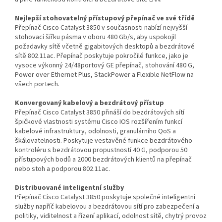
Nejlepší stohovatelný přístupový přepínač ve své třídě
Přepínač Cisco Catalyst 3850 v současnosti nabízí nejvyšší
stohovací šířku pásma v oboru 480 Gb/s, aby uspokojil
požadavky sítě včetně gigabitových desktopů a bezdrátové
sítě 802.11ac. Přepínač poskytuje pokročilé funkce, jako je
vysoce výkonný 24/48portový GE přepínač, stohování 480 G,
Power over Ethernet Plus, StackPower a Flexible NetFlow na
všech portech.
Konvergovaný kabelový a bezdrátový přístup
Přepínač Cisco Catalyst 3850 přináší do bezdrátových sítí
špičkové vlastnosti systému Cisco IOS rozšířením funkcí
kabelové infrastruktury, odolnosti, granulárního QoS a
škálovatelnosti. Poskytuje vestavěné funkce bezdrátového
kontroléru s bezdrátovou propustností 40 G, podporou 50
přístupových bodů a 2000 bezdrátových klientů na přepínač
nebo stoh a podporou 802.11ac.
Distribuované inteligentní služby
Přepínač Cisco Catalyst 3850 poskytuje společné inteligentní
služby napříč kabelovou a bezdrátovou sítí pro zabezpečení a
politiky, viditelnost a řízení aplikací, odolnost sítě, chytrý provoz