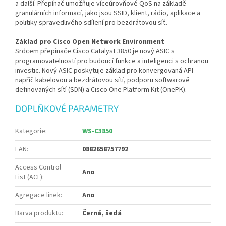
a další. Přepínač umožňuje víceúrovňové QoS na základě
granulárních informací, jako jsou SSID, klient, rádio, aplikace a
politiky spravedlivého sdílení pro bezdrátovou síť.
Základ pro Cisco Open Network Environment
Srdcem přepínače Cisco Catalyst 3850 je nový ASIC s
programovatelností pro budoucí funkce a inteligenci s ochranou
investic. Nový ASIC poskytuje základ pro konvergovaná API
napříč kabelovou a bezdrátovou sítí, podporu softwarově
definovaných sítí (SDN) a Cisco One Platform Kit (OnePK).
DOPLŇKOVÉ PARAMETRY
Kategorie
:
WS-C3850
EAN
:
0882658757792
Access Control
Ano
List (ACL)
:
Agregace linek
:
Ano
Barva produktu
:
Černá, šedá