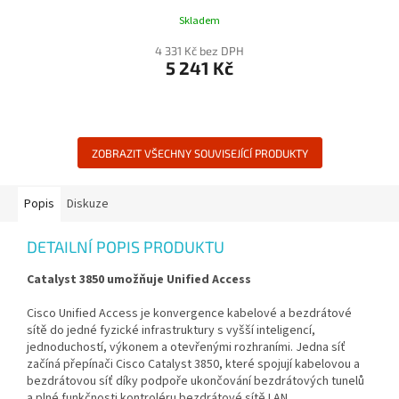
Skladem
4 331 Kč bez DPH
5 241 Kč
ZOBRAZIT VŠECHNY SOUVISEJÍCÍ PRODUKTY
Popis
Diskuze
DETAILNÍ POPIS PRODUKTU
Catalyst 3850 umožňuje Unified Access
Cisco Unified Access je konvergence kabelové a bezdrátové
sítě do jedné fyzické infrastruktury s vyšší inteligencí,
jednoduchostí, výkonem a otevřenými rozhraními. Jedna síť
začíná přepínači Cisco Catalyst 3850, které spojují kabelovou a
bezdrátovou síť díky podpoře ukončování bezdrátových tunelů
a plné funkčnosti kontroléru bezdrátové sítě LAN.