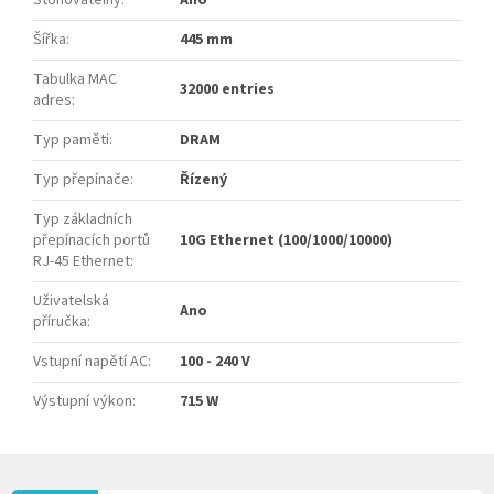
Šířka
:
445 mm
Tabulka MAC
32000 entries
adres
:
Typ paměti
:
DRAM
Typ přepínače
:
Řízený
Typ základních
přepínacích portů
10G Ethernet (100/1000/10000)
RJ-45 Ethernet
:
Uživatelská
Ano
příručka
:
Vstupní napětí AC
:
100 - 240 V
Výstupní výkon
:
715 W
Z
Á