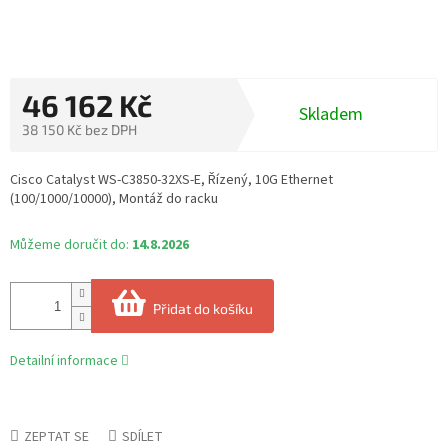
46 162 Kč
Skladem
38 150 Kč bez DPH
Měrná
cena:
Cisco Catalyst WS-C3850-32XS-E, Řízený, 10G Ethernet
(100/1000/10000), Montáž do racku
Můžeme doručit do:
14.8.2026
Přidat do košíku
Detailní informace
ZEPTAT SE
SDÍLET