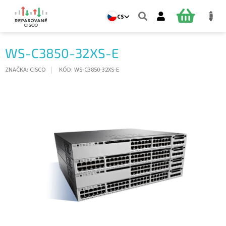
Přejít
na
NÁKUPNÍ
CS
obsah
KOŠÍK
WS-C3850-32XS-E
ZNAČKA:
CISCO
KÓD:
WS-C3850-32XS-E