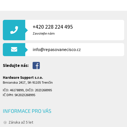
Z
Á
P
+420 228 224 495
A
Zavolejte nám
T
Í
info@repasovanecisco.cz
Sledujte nás:
Hardware Support s.r.o.
Brnianska 2417, SK-91105 Trenčín
IČO: 46178899, DIČO: 2023268995
IČ DPH: SK2023268995
INFORMACE PRO VÁS
Záruka až 5 let