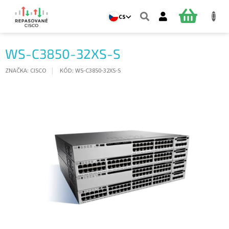
Přejít
na
NÁKUPNÍ
CS
obsah
KOŠÍK
WS-C3850-32XS-S
ZNAČKA:
CISCO
KÓD:
WS-C3850-32XS-S