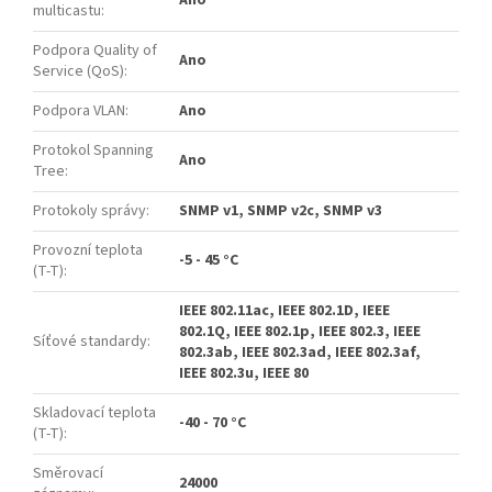
multicastu
:
Podpora Quality of
Ano
Service (QoS)
:
Podpora VLAN
:
Ano
Protokol Spanning
Ano
Tree
:
Protokoly správy
:
SNMP v1, SNMP v2c, SNMP v3
Provozní teplota
-5 - 45 °C
(T-T)
:
IEEE 802.11ac, IEEE 802.1D, IEEE
802.1Q, IEEE 802.1p, IEEE 802.3, IEEE
Síťové standardy
:
802.3ab, IEEE 802.3ad, IEEE 802.3af,
IEEE 802.3u, IEEE 80
Skladovací teplota
-40 - 70 °C
(T-T)
:
Směrovací
24000