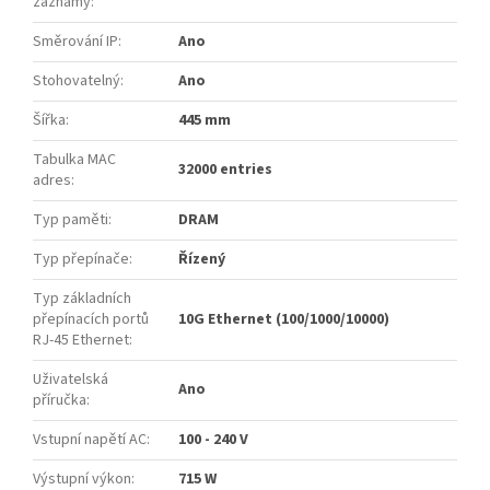
záznamy
:
Směrování IP
:
Ano
Stohovatelný
:
Ano
Šířka
:
445 mm
Tabulka MAC
32000 entries
adres
:
Typ paměti
:
DRAM
Typ přepínače
:
Řízený
Typ základních
přepínacích portů
10G Ethernet (100/1000/10000)
RJ-45 Ethernet
:
Uživatelská
Ano
příručka
:
Vstupní napětí AC
:
100 - 240 V
Výstupní výkon
:
715 W