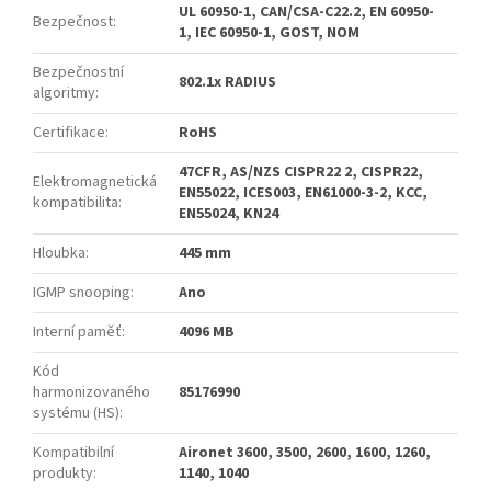
UL 60950-1, CAN/CSA-C22.2, EN 60950-
Bezpečnost
:
1, IEC 60950-1, GOST, NOM
Bezpečnostní
802.1x RADIUS
algoritmy
:
Certifikace
:
RoHS
47CFR, AS/NZS CISPR22 2, CISPR22,
Elektromagnetická
EN55022, ICES003, EN61000-3-2, KCC,
kompatibilita
:
EN55024, KN24
Hloubka
:
445 mm
IGMP snooping
:
Ano
Interní paměť
:
4096 MB
Kód
harmonizovaného
85176990
systému (HS)
:
Kompatibilní
Aironet 3600, 3500, 2600, 1600, 1260,
produkty
:
1140, 1040