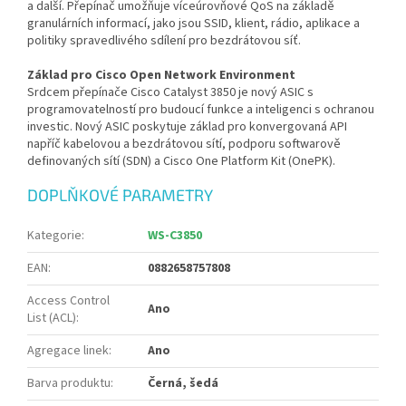
a další. Přepínač umožňuje víceúrovňové QoS na základě
granulárních informací, jako jsou SSID, klient, rádio, aplikace a
politiky spravedlivého sdílení pro bezdrátovou síť.
Základ pro Cisco Open Network Environment
Srdcem přepínače Cisco Catalyst 3850 je nový ASIC s
programovatelností pro budoucí funkce a inteligenci s ochranou
investic. Nový ASIC poskytuje základ pro konvergovaná API
napříč kabelovou a bezdrátovou sítí, podporu softwarově
definovaných sítí (SDN) a Cisco One Platform Kit (OnePK).
DOPLŇKOVÉ PARAMETRY
Kategorie
:
WS-C3850
EAN
:
0882658757808
Access Control
Ano
List (ACL)
:
Agregace linek
:
Ano
Barva produktu
:
Černá, šedá