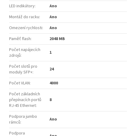
LED indikátory
:
Ano
Montáž do racku
:
Ano
Omezení rychlosti
:
Ano
Paměť flash
:
2048 MB
Počet napájecích
1
zdrojů
:
Počet slotů pro
24
moduly SFP+
:
Počet VLAN
:
4000
Počet základních
přepínacích portů
8
RJ-45 Ethernet
:
Podpora jumbo
Ano
rámců
:
Podpora
Ano