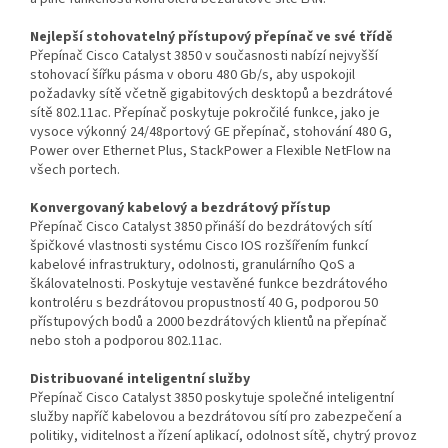
Nejlepší stohovatelný přístupový přepínač ve své třídě
Přepínač Cisco Catalyst 3850 v současnosti nabízí nejvyšší
stohovací šířku pásma v oboru 480 Gb/s, aby uspokojil
požadavky sítě včetně gigabitových desktopů a bezdrátové
sítě 802.11ac. Přepínač poskytuje pokročilé funkce, jako je
vysoce výkonný 24/48portový GE přepínač, stohování 480 G,
Power over Ethernet Plus, StackPower a Flexible NetFlow na
všech portech.
Konvergovaný kabelový a bezdrátový přístup
Přepínač Cisco Catalyst 3850 přináší do bezdrátových sítí
špičkové vlastnosti systému Cisco IOS rozšířením funkcí
kabelové infrastruktury, odolnosti, granulárního QoS a
škálovatelnosti. Poskytuje vestavěné funkce bezdrátového
kontroléru s bezdrátovou propustností 40 G, podporou 50
přístupových bodů a 2000 bezdrátových klientů na přepínač
nebo stoh a podporou 802.11ac.
Distribuované inteligentní služby
Přepínač Cisco Catalyst 3850 poskytuje společné inteligentní
služby napříč kabelovou a bezdrátovou sítí pro zabezpečení a
politiky, viditelnost a řízení aplikací, odolnost sítě, chytrý provoz