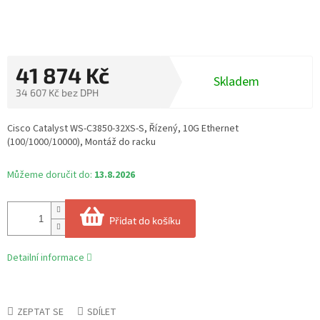
41 874 Kč
Skladem
34 607 Kč bez DPH
Měrná
cena:
Cisco Catalyst WS-C3850-32XS-S, Řízený, 10G Ethernet
(100/1000/10000), Montáž do racku
Můžeme doručit do:
13.8.2026
Přidat do košíku
Detailní informace
ZEPTAT SE
SDÍLET