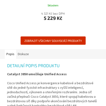
Skladem
4 321 Kč bez DPH
5 229 Kč
ZOBRAZIT VŠECHNY SOUVISEJÍCÍ PRODUKTY
Popis
Diskuze
DETAILNÍ POPIS PRODUKTU
Catalyst 3850 umožňuje Unified Access
Cisco Unified Access je konvergence kabelové a bezdrátové
sítě do jedné fyzické infrastruktury s vyšší inteligencí,
jednoduchostí, výkonem a otevřenými rozhraními. Jedna síť
začíná přepínači Cisco Catalyst 3850, které spojují kabelovou a
bezdrátovou síť díky podpoře ukončování bezdrátových tunelů
a plné funkčnosti kontroléru bezdrátové sítě LAN.