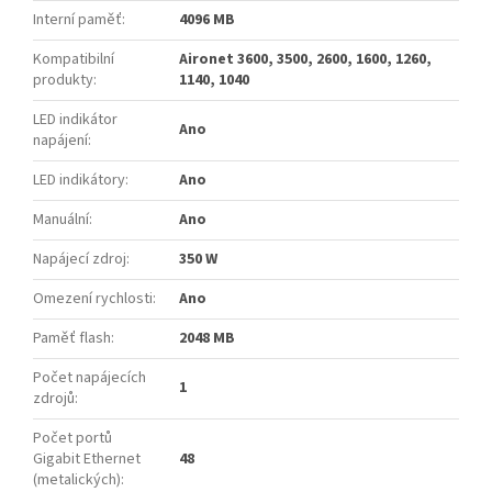
Interní paměť
:
4096 MB
Kompatibilní
Aironet 3600, 3500, 2600, 1600, 1260,
produkty
:
1140, 1040
LED indikátor
Ano
napájení
:
LED indikátory
:
Ano
Manuální
:
Ano
Napájecí zdroj
:
350 W
Omezení rychlosti
:
Ano
Paměť flash
:
2048 MB
Počet napájecích
1
zdrojů
:
Počet portů
Gigabit Ethernet
48
(metalických)
: