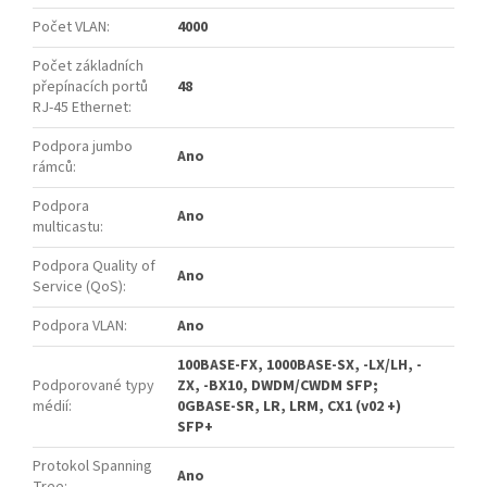
Počet VLAN
:
4000
Počet základních
přepínacích portů
48
RJ-45 Ethernet
:
Podpora jumbo
Ano
rámců
:
Podpora
Ano
multicastu
:
Podpora Quality of
Ano
Service (QoS)
:
Podpora VLAN
:
Ano
100BASE-FX, 1000BASE-SX, -LX/LH, -
Podporované typy
ZX, -BX10, DWDM/CWDM SFP;
médií
:
0GBASE-SR, LR, LRM, CX1 (v02 +)
SFP+
Protokol Spanning
Ano
Tree
: