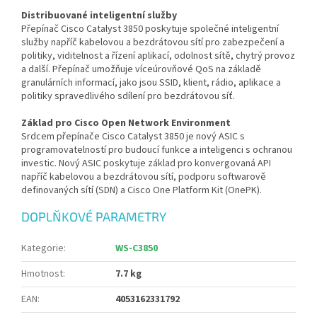
Distribuované inteligentní služby
Přepínač Cisco Catalyst 3850 poskytuje společné inteligentní
služby napříč kabelovou a bezdrátovou sítí pro zabezpečení a
politiky, viditelnost a řízení aplikací, odolnost sítě, chytrý provoz
a další. Přepínač umožňuje víceúrovňové QoS na základě
granulárních informací, jako jsou SSID, klient, rádio, aplikace a
politiky spravedlivého sdílení pro bezdrátovou síť.
Základ pro Cisco Open Network Environment
Srdcem přepínače Cisco Catalyst 3850 je nový ASIC s
programovatelností pro budoucí funkce a inteligenci s ochranou
investic. Nový ASIC poskytuje základ pro konvergovaná API
napříč kabelovou a bezdrátovou sítí, podporu softwarově
definovaných sítí (SDN) a Cisco One Platform Kit (OnePK).
DOPLŇKOVÉ PARAMETRY
Kategorie
:
WS-C3850
Hmotnost
:
7.7 kg
EAN
:
4053162331792