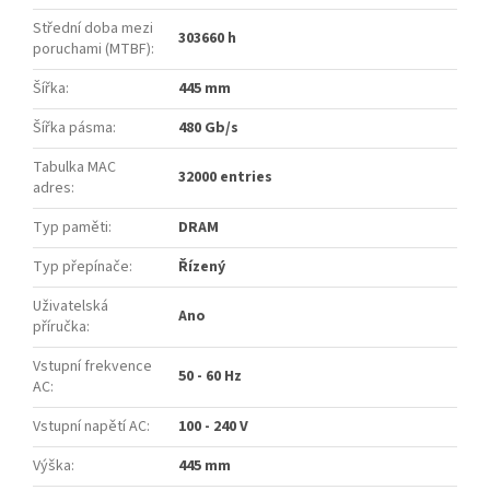
Střední doba mezi
303660 h
poruchami (MTBF)
:
Šířka
:
445 mm
Šířka pásma
:
480 Gb/s
Tabulka MAC
32000 entries
adres
:
Typ paměti
:
DRAM
Typ přepínače
:
Řízený
Uživatelská
Ano
příručka
:
Vstupní frekvence
50 - 60 Hz
AC
:
Vstupní napětí AC
:
100 - 240 V
Výška
:
445 mm