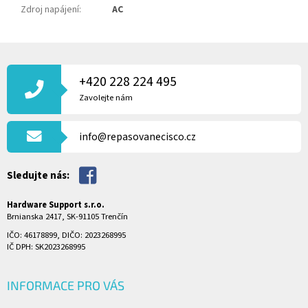
Zdroj napájení
:
AC
Z
Á
P
+420 228 224 495
A
Zavolejte nám
T
Í
info@repasovanecisco.cz
Sledujte nás:
Hardware Support s.r.o.
Brnianska 2417, SK-91105 Trenčín
IČO: 46178899, DIČO: 2023268995
IČ DPH: SK2023268995
INFORMACE PRO VÁS