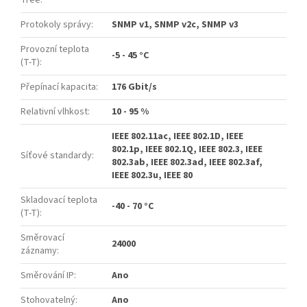
Protokoly správy
:
SNMP v1, SNMP v2c, SNMP v3
Provozní teplota
-5 - 45 °C
(T-T)
:
Přepínací kapacita
:
176 Gbit/s
Relativní vlhkost
:
10 - 95 %
IEEE 802.11ac, IEEE 802.1D, IEEE
802.1p, IEEE 802.1Q, IEEE 802.3, IEEE
Síťové standardy
:
802.3ab, IEEE 802.3ad, IEEE 802.3af,
IEEE 802.3u, IEEE 80
Skladovací teplota
-40 - 70 °C
(T-T)
:
Směrovací
24000
záznamy
:
Směrování IP
:
Ano
Stohovatelný
:
Ano