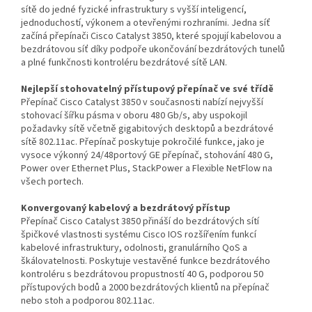
sítě do jedné fyzické infrastruktury s vyšší inteligencí,
jednoduchostí, výkonem a otevřenými rozhraními. Jedna síť
začíná přepínači Cisco Catalyst 3850, které spojují kabelovou a
bezdrátovou síť díky podpoře ukončování bezdrátových tunelů
a plné funkčnosti kontroléru bezdrátové sítě LAN.
Nejlepší stohovatelný přístupový přepínač ve své třídě
Přepínač Cisco Catalyst 3850 v současnosti nabízí nejvyšší
stohovací šířku pásma v oboru 480 Gb/s, aby uspokojil
požadavky sítě včetně gigabitových desktopů a bezdrátové
sítě 802.11ac. Přepínač poskytuje pokročilé funkce, jako je
vysoce výkonný 24/48portový GE přepínač, stohování 480 G,
Power over Ethernet Plus, StackPower a Flexible NetFlow na
všech portech.
Konvergovaný kabelový a bezdrátový přístup
Přepínač Cisco Catalyst 3850 přináší do bezdrátových sítí
špičkové vlastnosti systému Cisco IOS rozšířením funkcí
kabelové infrastruktury, odolnosti, granulárního QoS a
škálovatelnosti. Poskytuje vestavěné funkce bezdrátového
kontroléru s bezdrátovou propustností 40 G, podporou 50
přístupových bodů a 2000 bezdrátových klientů na přepínač
nebo stoh a podporou 802.11ac.