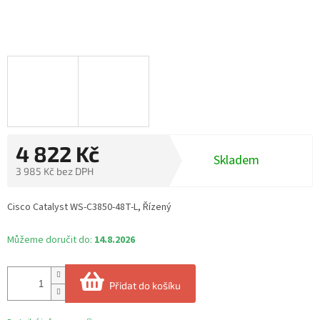
4 822 Kč
Skladem
3 985 Kč bez DPH
Měrná
cena:
Cisco Catalyst WS-C3850-48T-L, Řízený
Můžeme doručit do:
14.8.2026
Přidat do košíku