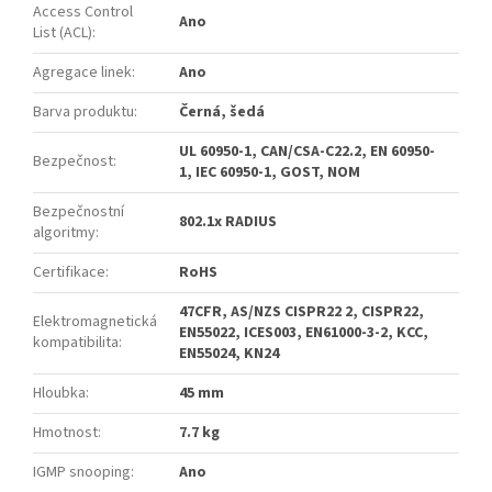
Access Control
Ano
List (ACL)
:
Agregace linek
:
Ano
Barva produktu
:
Černá, šedá
UL 60950-1, CAN/CSA-C22.2, EN 60950-
Bezpečnost
:
1, IEC 60950-1, GOST, NOM
Bezpečnostní
802.1x RADIUS
algoritmy
:
Certifikace
:
RoHS
47CFR, AS/NZS CISPR22 2, CISPR22,
Elektromagnetická
EN55022, ICES003, EN61000-3-2, KCC,
kompatibilita
:
EN55024, KN24
Hloubka
:
45 mm
Hmotnost
:
7.7 kg
IGMP snooping
:
Ano