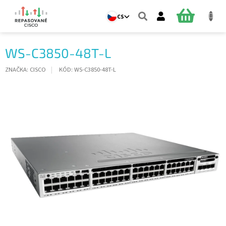
Přejít
na
NÁKUPNÍ
CS
obsah
KOŠÍK
WS-C3850-48T-L
ZNAČKA:
CISCO
KÓD:
WS-C3850-48T-L