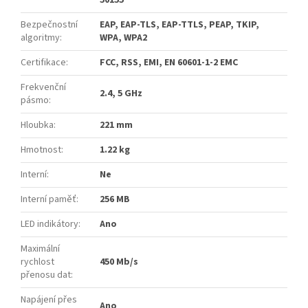
Bezpečnostní
EAP, EAP-TLS, EAP-TTLS, PEAP, TKIP,
algoritmy
:
WPA, WPA2
Certifikace
:
FCC, RSS, EMI, EN 60601-1-2 EMC
Frekvenční
2.4, 5 GHz
pásmo
:
Hloubka
:
221 mm
Hmotnost
:
1.22 kg
Interní
:
Ne
Interní paměť
:
256 MB
LED indikátory
:
Ano
Maximální
rychlost
450 Mb/s
přenosu dat
:
Napájení přes
Ano