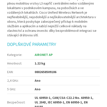
plnou mobilitou vrstvy L3 napříč centrálními nebo vzdálenými
lokalitami v podnikovém kampusu, na pobočkách a ve
vzdálených lokalitách. Cisco Unified Wireless Network je
nejflexibilnější, nejodolnější a nejškálovatelnější architektura v
oboru, která poskytuje zabezpečený přístup k mobilním
službám a aplikacím a nabízí nejnižší celkové náklady na
vlastnictví a ochranu investic díky bezproblémové integraci se
stávající drátovou sítí.
DOPLŇKOVÉ PARAMETRY
Kategorie
:
AIRONET AP
Hmotnost
:
1.22 kg
EAN
:
0882658509186
2,4 GHz
:
Ano
5 GHz
:
Ano
UL 60950-1, CAN/CSA-C22.2 No. 60950-1,
Bezpečnost
:
UL 2043, IEC 60950-1, EN 60950-1, EN
50155