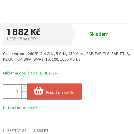
1 882 Kč
Skladem
1 555 Kč bez DPH
Měrná
cena:
Cisco Aironet 2602E, 2,4 GHz, 5 GHz, 450 Mb/s, EAP, EAP-TLS, EAP-TTLS,
PEAP, TKIP, WPA, WPA2, 10, 100, 1000 Mbit/s
Můžeme doručit do:
13.8.2026
Přidat do košíku
Detailní informace
ZEPTAT SE
SDÍLET