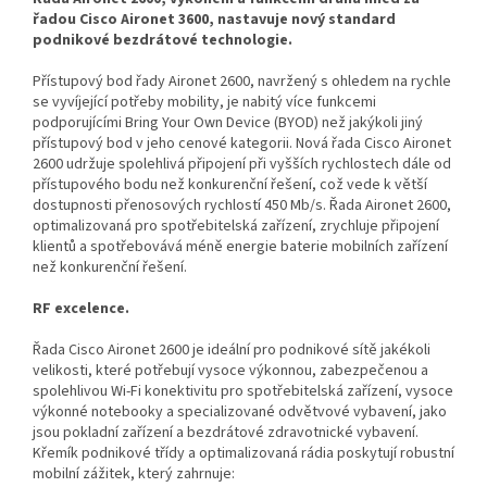
řadou Cisco Aironet 3600, nastavuje nový standard
podnikové bezdrátové technologie.
Přístupový bod řady Aironet 2600, navržený s ohledem na rychle
se vyvíjející potřeby mobility, je nabitý více funkcemi
podporujícími Bring Your Own Device (BYOD) než jakýkoli jiný
přístupový bod v jeho cenové kategorii. Nová řada Cisco Aironet
2600 udržuje spolehlivá připojení při vyšších rychlostech dále od
přístupového bodu než konkurenční řešení, což vede k větší
dostupnosti přenosových rychlostí 450 Mb/s. Řada Aironet 2600,
optimalizovaná pro spotřebitelská zařízení, zrychluje připojení
klientů a spotřebovává méně energie baterie mobilních zařízení
než konkurenční řešení.
RF excelence.
Řada Cisco Aironet 2600 je ideální pro podnikové sítě jakékoli
velikosti, které potřebují vysoce výkonnou, zabezpečenou a
spolehlivou Wi-Fi konektivitu pro spotřebitelská zařízení, vysoce
výkonné notebooky a specializované odvětvové vybavení, jako
jsou pokladní zařízení a bezdrátové zdravotnické vybavení.
Křemík podnikové třídy a optimalizovaná rádia poskytují robustní
mobilní zážitek, který zahrnuje: