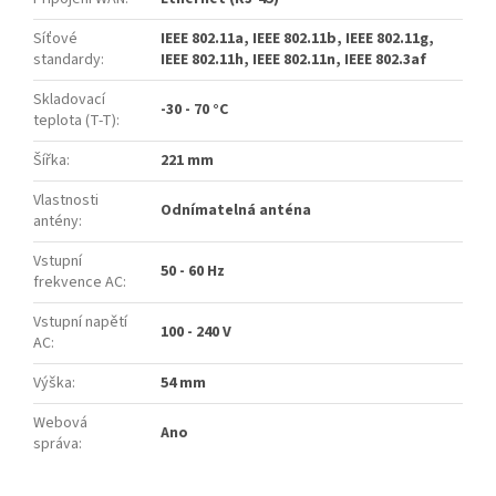
Síťové
IEEE 802.11a, IEEE 802.11b, IEEE 802.11g,
standardy
:
IEEE 802.11h, IEEE 802.11n, IEEE 802.3af
Skladovací
-30 - 70 °C
teplota (T-T)
:
Šířka
:
221 mm
Vlastnosti
Odnímatelná anténa
antény
:
Vstupní
50 - 60 Hz
frekvence AC
:
Vstupní napětí
100 - 240 V
AC
:
Výška
:
54 mm
Webová
Ano
správa
: