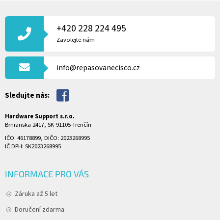
Z
Á
P
+420 228 224 495
A
Zavolejte nám
T
Í
info@repasovanecisco.cz
Sledujte nás:
Hardware Support s.r.o.
Brnianska 2417, SK-91105 Trenčín
IČO: 46178899, DIČO: 2023268995
IČ DPH: SK2023268995
INFORMACE PRO VÁS
Záruka až 5 let
Doručení zdarma