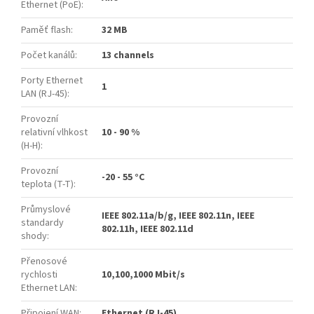
Ethernet (PoE)
:
Paměť flash
:
32 MB
Počet kanálů
:
13 channels
Porty Ethernet
1
LAN (RJ-45)
:
Provozní
relativní vlhkost
10 - 90 %
(H-H)
:
Provozní
-20 - 55 °C
teplota (T-T)
:
Průmyslové
IEEE 802.11a/b/g, IEEE 802.11n, IEEE
standardy
802.11h, IEEE 802.11d
shody
:
Přenosové
rychlosti
10,100,1000 Mbit/s
Ethernet LAN
:
Připojení WAN
:
Ethernet (RJ-45)