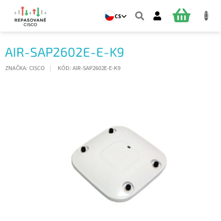
Přejít
na
NÁKUPNÍ
CS
obsah
KOŠÍK
AIR-SAP2602E-E-K9
ZNAČKA:
CISCO
KÓD:
AIR-SAP2602E-E-K9