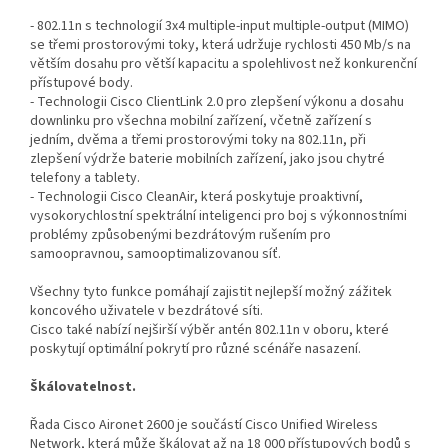
- 802.11n s technologií 3x4 multiple-input multiple-output (MIMO)
se třemi prostorovými toky, která udržuje rychlosti 450 Mb/s na
větším dosahu pro větší kapacitu a spolehlivost než konkurenční
přístupové body.
- Technologii Cisco ClientLink 2.0 pro zlepšení výkonu a dosahu
downlinku pro všechna mobilní zařízení, včetně zařízení s
jedním, dvěma a třemi prostorovými toky na 802.11n, při
zlepšení výdrže baterie mobilních zařízení, jako jsou chytré
telefony a tablety.
- Technologii Cisco CleanAir, která poskytuje proaktivní,
vysokorychlostní spektrální inteligenci pro boj s výkonnostními
problémy způsobenými bezdrátovým rušením pro
samoopravnou, samooptimalizovanou síť.
Všechny tyto funkce pomáhají zajistit nejlepší možný zážitek
koncového uživatele v bezdrátové síti.
Cisco také nabízí nejširší výběr antén 802.11n v oboru, které
poskytují optimální pokrytí pro různé scénáře nasazení.
Škálovatelnost.
Řada Cisco Aironet 2600 je součástí Cisco Unified Wireless
Network, která může škálovat až na 18 000 přístupových bodů s