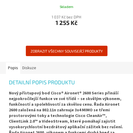
Skladem
1 037 Kč bez DPH
1 255 Kč
ZOBRAZIT VŠECHNY SOUVISEJÍCÍ PRODUKTY
Popis
Diskuze
DETAILNÍ POPIS PRODUKTU
Nový přístupový bod Cisco® Aironet® 2600 Series přináší
nejpokročilejší funkce ve své třídě – se skvělým výkonem,
funkčností a spolehlivostí za skvělou cenu. Řada Aironet
2600 založená na 802.11n zahrnuje 3x4 MIMO se třemi
prostorovými toky a technologie Cisco CleanAir™,
ClientLink 2.0™ a VideoStream, které pomáhají zajistit
vysokorychlostní bezdrátový aplikační zážitek bez rušení.
Řada Aironet 2600, výkonem a funkcemi druhá hned za