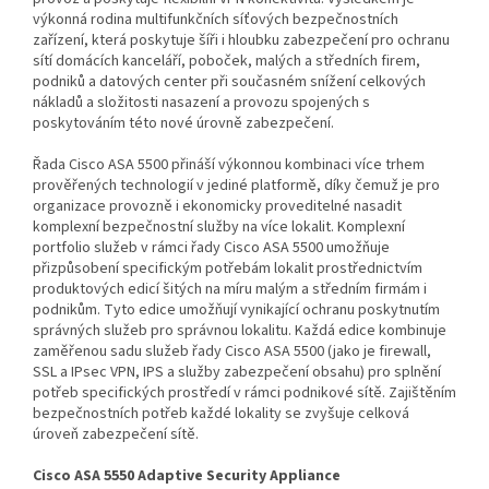
výkonná rodina multifunkčních síťových bezpečnostních
zařízení, která poskytuje šíři i hloubku zabezpečení pro ochranu
sítí domácích kanceláří, poboček, malých a středních firem,
podniků a datových center při současném snížení celkových
nákladů a složitosti nasazení a provozu spojených s
poskytováním této nové úrovně zabezpečení.
Řada Cisco ASA 5500 přináší výkonnou kombinaci více trhem
prověřených technologií v jediné platformě, díky čemuž je pro
organizace provozně i ekonomicky proveditelné nasadit
komplexní bezpečnostní služby na více lokalit. Komplexní
portfolio služeb v rámci řady Cisco ASA 5500 umožňuje
přizpůsobení specifickým potřebám lokalit prostřednictvím
produktových edicí šitých na míru malým a středním firmám i
podnikům. Tyto edice umožňují vynikající ochranu poskytnutím
správných služeb pro správnou lokalitu. Každá edice kombinuje
zaměřenou sadu služeb řady Cisco ASA 5500 (jako je firewall,
SSL a IPsec VPN, IPS a služby zabezpečení obsahu) pro splnění
potřeb specifických prostředí v rámci podnikové sítě. Zajištěním
bezpečnostních potřeb každé lokality se zvyšuje celková
úroveň zabezpečení sítě.
Cisco ASA 5550 Adaptive Security Appliance