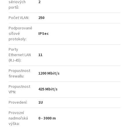
sériových
2
portů
:
Počet VLAN
:
250
Podporované
síťové
IPSec
protokoly
:
Porty
Ethernet LAN
11
(RJ-45)
:
Propustnost
1200 Mbit/s
firewallu
:
Propustnost
425 Mbit/s
VPN
:
Provedení
:
1U
Provozní
nadmořská
0 - 3000 m
výška
: