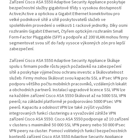
Zařízení Cisco ASA 5550 Adaptive Security Appliance poskytuje
bezpečnostní služby gigabitové třídy s vysokou dostupností
Active/Active a optickou a Gigabit Ethernet konektivitou pro
velké podnikové sítě a sítě poskytovatelů služeb ve
spolehlivém provedení o velikosti 1 rackové jednotky. Díky osmi
rozhraním Gigabit Ethernet, čtyřem optickým rozhraním Small
Form-Factor Pluggable (SFP) a podpoře až 200 VLAN mohou firmy
segmentovat svou síť do řady vysoce výkonných zón pro lepší
zabezpečení.
Zařízení Cisco ASA 5550 Adaptive Security Appliance škáluje
spolu s firmami podle růstu jejich požadavků na zabezpečení
sítě a poskytuje výjimečnou ochranu investic a škálovatelnost
služeb. Firmy mohou škálovat svou kapacitu SSL a IPsec VPN pro
podporu většího počtu mobilních pracovníků, vzdálených lokalit
a obchodních partnerů. Instalací upgradové licence SSL VPN lze
na každém zařízení Cisco ASA 5550 škálovat až na 5000 SSL VPN
peerů; na základní platformě je podporováno 5000 IPsec VPN
peerů. Kapacitu a odolnost VPN lze také zvýšit využitím
integrovaných funkcí clusteringu a vyvažování zátěže VPN
zařízení Cisco ASA 5550. Cisco ASA 5550 podporuje až 10 zařízení
v clusteru s maximálně 50 000 SSL VPN peery nebo 50 000 IPsec
VPN peery na cluster. Pomocí volitelných funkcí bezpečnostních
kontextů zařízení Cisco ASA 5550 Adaptive Security Appliance