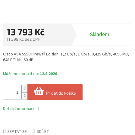
13 793 Kč
Skladem
11 399 Kč bez DPH
Měrná
cena:
Cisco ASA 5550 Firewall Edition, 1,2 Gb/s, 1 Gb/s, 0,425 Gb/s, 4096 MB,
648 BTU/h, 60 dB
Můžeme doručit do:
12.8.2026
Přidat do košíku
Detailní informace
ZEPTAT SE
SDÍLET