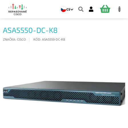
Přejít
na
NÁKUPNÍ
CS
obsah
KOŠÍK
ASA5550-DC-K8
ZNAČKA:
CISCO
KÓD:
ASA5550-DC-K8