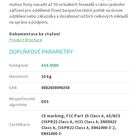
mohou firmy nasadit až 50 virtuálních firewallů v rámci jednoho
zařízení pro oddělené řízení bezpečnostních politik na úrovni
oddělení nebo zákazníka a dosáhnout nižších celkových nákladů
na správu a podporu.
Dokumentace ke stažení
Product Brochure
DOPLŇKOVÉ PARAMETRY
Kategorie
:
ASA 5500
Hmotnost
:
10 kg
EAN
:
0882658096358
Bezpečnostní
DES
algoritmy
:
CE marking, FCC Part 15 Class A, AS/NZS
CISPR22 Class A, VCCI Class A, EN55022
Certifikace
:
Class A, CISPR22 Class A, EN61000-3-2,
EN61000-3-