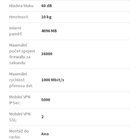
Hladina hluku
:
60 dB
Hmotnost
:
10 kg
Interní
4096 MB
paměť
:
Maximální
počet spojení
36000
firewallu za
sekundu
:
Maximální
rychlost
1000 Mbit/s
přenosu dat
:
Mobilní VPN
5000
IPSec
:
Mobilní VPN
2
SSL
:
Montáž do
Ano
racku
: