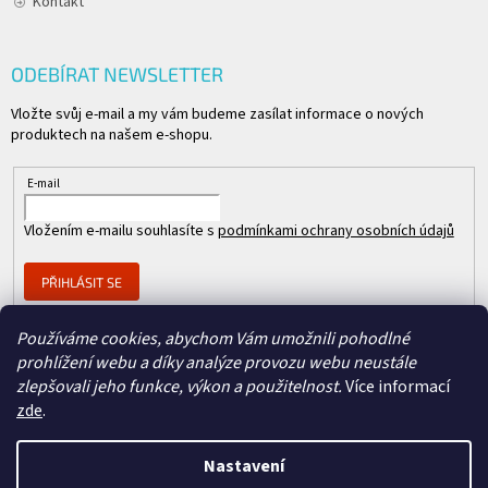
Kontakt
ODEBÍRAT NEWSLETTER
Vložte svůj e-mail a my vám budeme zasílat informace o nových
produktech na našem e-shopu.
E-mail
Vložením e-mailu souhlasíte s
podmínkami ochrany osobních údajů
PŘIHLÁSIT SE
Používáme cookies, abychom Vám umožnili pohodlné
prohlížení webu a díky analýze provozu webu neustále
Člen skupiny
zlepšovali jeho funkce, výkon a použitelnost.
Více informací
zde
.
Nastavení
Copyright 2026
REPASOVANÉ CISCO
. Všechna práva vyhrazena.