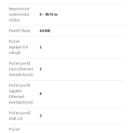
Neprovozní
nadmořská
0 - 4570 m
výška
:
Paměť flash
:
64 MB
Počet
napájecích
1
zdrojů
:
Počet portů
Fast Ethernet
1
(metalických)
:
Počet portů
Gigabit
8
Ethernet
(metalických)
:
Počet portů
2
USB 2.0
:
Počet