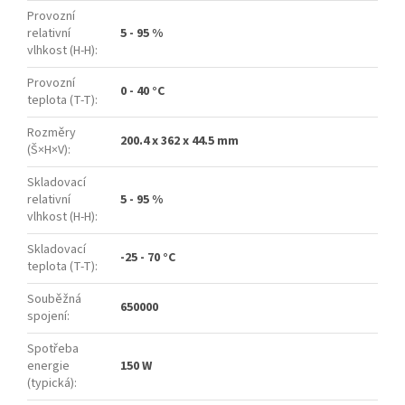
Provozní
relativní
5 - 95 %
vlhkost (H-H)
:
Provozní
0 - 40 °C
teplota (T-T)
:
Rozměry
200.4 x 362 x 44.5 mm
(Š×H×V)
:
Skladovací
relativní
5 - 95 %
vlhkost (H-H)
:
Skladovací
-25 - 70 °C
teplota (T-T)
:
Souběžná
650000
spojení
:
Spotřeba
energie
150 W
(typická)
: