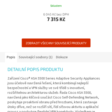
Skladem
6 045 Kč bez DPH
7 315 Kč
ZOBRAZIT VŠECHNY SOUVISEJÍCÍ PRODUKTY
Popis
Související soubory (1)
Diskuze
DETAILNÍ POPIS PRODUKTU
Zařízení Cisco® ASA 5500 Series Adaptive Security Appliances
jsou účelově navržená řešení, která kombinují nejlepší
bezpečnostní a VPN služby ve své třídě s inovativní,
rozšiřitelnou architekturou služeb. Řada Cisco ASA 5500,
navržená jako klíčová součást Cisco Self-Defending Network,
poskytuje proaktivní obranu před hrozbami, která zastavuje
útoky dříve, než se rozšíří sítí, řídí síťovou aktivitu a aplikační
provoz a poskytuje flexibilní VPN konektivitu. Výsledkem je