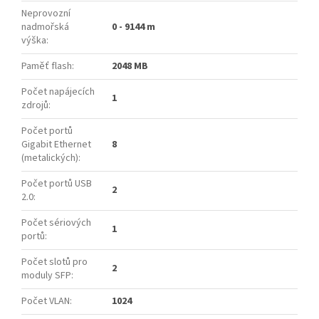
Neprovozní
nadmořská
0 - 9144 m
výška
:
Paměť flash
:
2048 MB
Počet napájecích
1
zdrojů
:
Počet portů
Gigabit Ethernet
8
(metalických)
:
Počet portů USB
2
2.0
:
Počet sériových
1
portů
:
Počet slotů pro
2
moduly SFP
:
Počet VLAN
:
1024