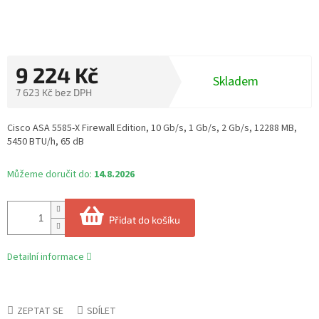
9 224 Kč
Skladem
7 623 Kč bez DPH
Měrná
cena:
Cisco ASA 5585-X Firewall Edition, 10 Gb/s, 1 Gb/s, 2 Gb/s, 12288 MB,
5450 BTU/h, 65 dB
Můžeme doručit do:
14.8.2026
Přidat do košíku
Detailní informace
ZEPTAT SE
SDÍLET