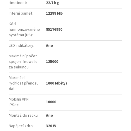
Hmotnost
:
22.7 kg
Interní paměť
:
12288 MB
Kód
harmonizovaného
85176990
systému (HS)
:
LED indikátory
:
Ano
Maximální počet
spojení firewallu
125000
za sekundu
:
Maximální
rychlost přenosu
1000 Mbit/s
dat
:
Mobilní VPN
10000
IPSec
:
Montáž do racku
:
Ano
Napájecí zdroj
:
320 W