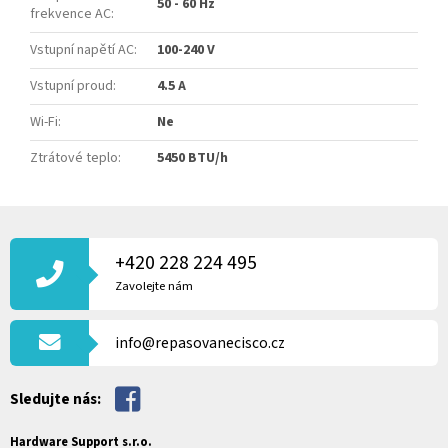
50 - 60 Hz
frekvence AC
:
Vstupní napětí AC
:
100-240 V
Vstupní proud
:
4.5 A
Wi-Fi
:
Ne
Ztrátové teplo
:
5450 BTU/h
Z
Á
P
+420 228 224 495
A
Zavolejte nám
T
Í
info@repasovanecisco.cz
Sledujte nás:
Hardware Support s.r.o.