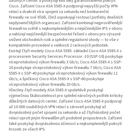
datových center a poskytují klid díky garantovanému pokrytí
Cisco. Zařízení Cisco ASA 5585-X podporují nejvyšší počty VPN
relací a dvakrát více spojení za sekundu než konkurenční
firewally ve své třídě, čímž uspokojují rostoucí potřeby dnešních
nejdynamičtějších organizací. Zařízení kombinují nejprověřenější
firewall na světě s nejkomplexnějším a nejúčinnějším IPS v oboru
a nabízejí nejúčinnější bezpečnostní řešení v oboru pro výrazné
snížení obchodních rizik a splnění regulatorní shody — to vše v
kompaktním provedení o velikosti 2 rackových jednotek.
Existují čtyři modely Cisco ASA 5585: základní Cisco ASA 5585-X s
procesorem Security Services Processor -10 (SSP-10) poskytuje
víceprotokolový výkon firewallu 3 Gb/s; Cisco ASA 5585-X s SSP-
20 poskytuje víceprotokolový výkon firewallu 7 Gb/s; Cisco ASA
5585-X s SSP-40 poskytuje víceprotokolový výkon firewallu 12
Gb/s; a špičkový Cisco ASA 5585-X s SSP-60 poskytuje
víceprotokolový výkon firewallu 20 Gb/s.
Všechny čtyři modely ASA 5585-X spolehlivě poskytují
výjimečnou škálovatelnost pro splnění náročných potřeb kriticky
důležitých datových center. Zařízení Cisco ASA 5585-X podporují
až 10 000 souběžných VPN relací a zároveň poskytují až
dvojnásobný počet spojení za sekundu a až čtyřnásobný počet
relací oproti jiným firewallům při podobné propustnosti. Zařízení
také poskytují dvojnásobnou účinnost a nejkomplexnější pokrytí
hrozeb ze všech IPS.