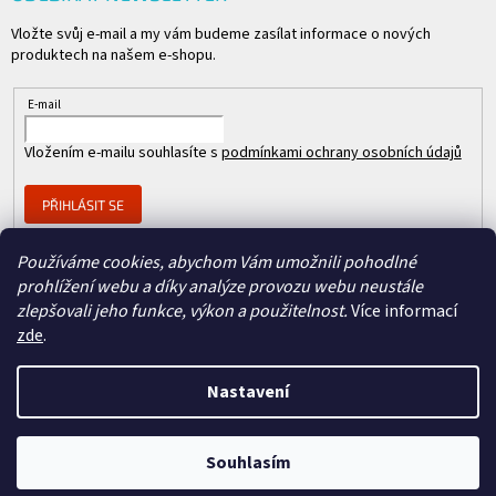
Vložte svůj e-mail a my vám budeme zasílat informace o nových
produktech na našem e-shopu.
E-mail
Vložením e-mailu souhlasíte s
podmínkami ochrany osobních údajů
PŘIHLÁSIT SE
Používáme cookies, abychom Vám umožnili pohodlné
prohlížení webu a díky analýze provozu webu neustále
Člen skupiny
zlepšovali jeho funkce, výkon a použitelnost.
Více informací
zde
.
Nastavení
Copyright 2026
REPASOVANÉ CISCO
. Všechna práva vyhrazena.
Vytvořil Shoptet
&
Souhlasím