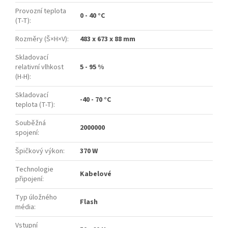
Provozní teplota
0 - 40 °C
(T-T)
:
Rozměry (Š×H×V)
:
483 x 673 x 88 mm
Skladovací
relativní vlhkost
5 - 95 %
(H-H)
:
Skladovací
-40 - 70 °C
teplota (T-T)
:
Souběžná
2000000
spojení
:
Špičkový výkon
:
370 W
Technologie
Kabelové
připojení
:
Typ úložného
Flash
média
:
Vstupní