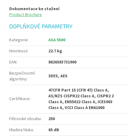
Dokumentace ke stažení
Product Brochure
DOPLŇKOVÉ PARAMETRY
Kategorie
:
ASA 5500
Hmotnost
:
22.7 kg
EAN
:
8826583731900
Bezpečnostní
3DES, AES
algoritmy
:
47CFR Part 15 (CFR 47) Class A,
AS/NZS CISPR22 Class A, CISPR2 2
Certifikace
:
Class A, EN55022 Class A, ICES003
Class A, VCCI Class A EN61000
Filtrování obsahu
:
250
Hladina hluku
:
65 dB