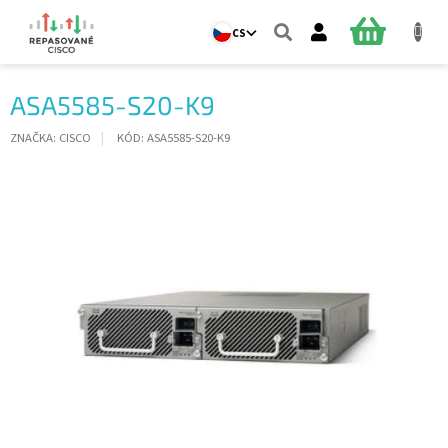
Přejít
na
NÁKUPNÍ
CS
obsah
KOŠÍK
ASA5585-S20-K9
ZNAČKA:
CISCO
KÓD:
ASA5585-S20-K9