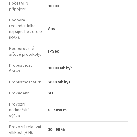
Počet VPN
10000
připojení
:
Podpora
redundantního
Ano
napájecího zdroje
(RPS)
:
Podporované
IPSec
síťové protokoly
:
Propustnost
10000 Mbit/s
firewallu
:
Propustnost VPN
:
2000 Mbit/s
Provedení
:
2U
Provozní
nadmořská
0 - 3050 m
výška
:
Provozní relativní
10 - 90 %
vlhkost (H-H)
: