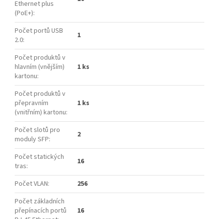
Ethernet plus
(PoE+)
:
Počet portů USB
1
2.0
:
Počet produktů v
hlavním (vnějším)
1 ks
kartonu
:
Počet produktů v
přepravním
1 ks
(vnitřním) kartonu
:
Počet slotů pro
2
moduly SFP
:
Počet statických
16
tras
:
Počet VLAN
:
256
Počet základních
přepínacích portů
16