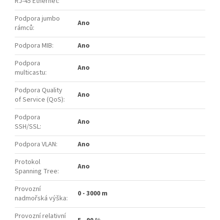
RJ-45 Ethernet
:
Podpora jumbo
Ano
rámců
:
Podpora MIB
:
Ano
Podpora
Ano
multicastu
:
Podpora Quality
Ano
of Service (QoS)
:
Podpora
Ano
SSH/SSL
:
Podpora VLAN
:
Ano
Protokol
Ano
Spanning Tree
:
Provozní
0 - 3000 m
nadmořská výška
:
Provozní relativní