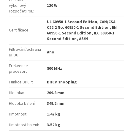
výkonový
120 W
rozpočet PoE
:
UL 60950-1 Second Edition, CAN/CSA-
C22.2 No. 60950-1 Second Edition, EN
Certifikace
:
60950-1 Second Edition, IEC 60950-1
Second Edition, AS/N
Filtrování/ochrana
Ano
BPDU
:
Frekvence
800 MHz
procesoru
:
Funkce DHCP
:
DHCP snooping
Hloubka
:
209.8 mm
Hloubka balení
:
349.2 mm
Hmotnost
:
1.42 kg
Hmotnost balení
:
3.52 kg