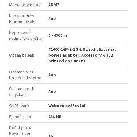
Model procesoru
:
ARM7
Napájení přes
Ano
Ethernet (PoE)
:
Neprovozní
0 - 4500 m
nadmořská výška
:
C1000-16P-E-2G-L Switch, External
Obsah balení
:
power adapter, Accessory Kit, 1
printed document
Ochrana proti
Ano
broadcast storm
:
Ochrana proti
Ano
smyčkám
:
Ověřování
:
Webové ověřování
Paměť flash
:
256 MB
Počet portů
Power over
16