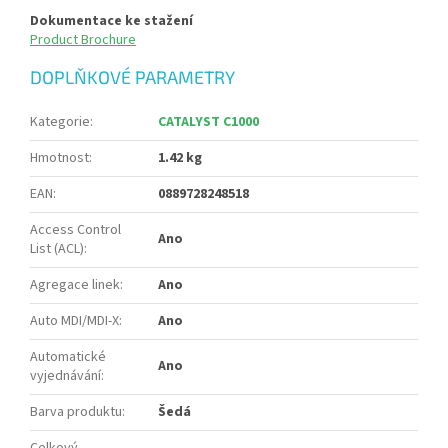
Dokumentace ke stažení
Product Brochure
DOPLŇKOVÉ PARAMETRY
Kategorie
:
CATALYST C1000
Hmotnost
:
1.42 kg
EAN
:
0889728248518
Access Control
Ano
List (ACL)
:
Agregace linek
:
Ano
Auto MDI/MDI-X
:
Ano
Automatické
Ano
vyjednávání
:
Barva produktu
:
Šedá
Celkový