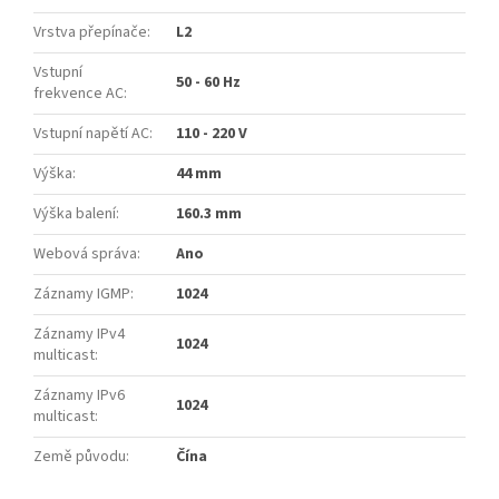
Vrstva přepínače
:
L2
Vstupní
50 - 60 Hz
frekvence AC
:
Vstupní napětí AC
:
110 - 220 V
Výška
:
44 mm
Výška balení
:
160.3 mm
Webová správa
:
Ano
Záznamy IGMP
:
1024
Záznamy IPv4
1024
multicast
:
Záznamy IPv6
1024
multicast
:
Země původu
:
Čína