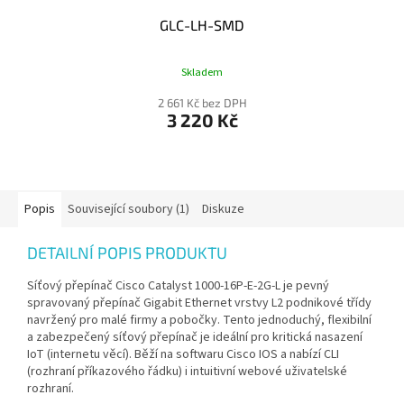
GLC-LH-SMD
Skladem
2 661 Kč bez DPH
3 220 Kč
Popis
Související soubory (1)
Diskuze
DETAILNÍ POPIS PRODUKTU
Síťový přepínač Cisco Catalyst 1000-16P-E-2G-L je pevný
spravovaný přepínač Gigabit Ethernet vrstvy L2 podnikové třídy
navržený pro malé firmy a pobočky. Tento jednoduchý, flexibilní
a zabezpečený síťový přepínač je ideální pro kritická nasazení
IoT (internetu věcí). Běží na softwaru Cisco IOS a nabízí CLI
(rozhraní příkazového řádku) i intuitivní webové uživatelské
rozhraní.