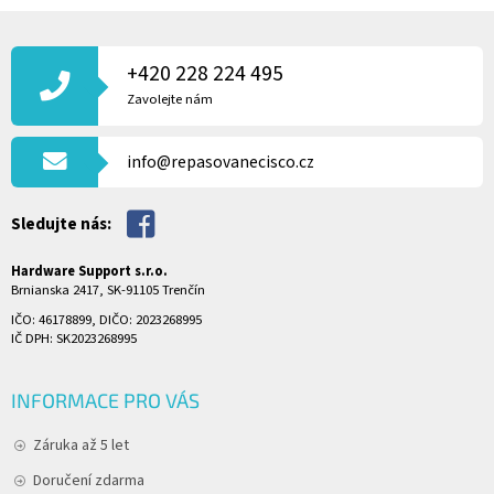
Z
Á
P
+420 228 224 495
A
Zavolejte nám
T
Í
info@repasovanecisco.cz
Sledujte nás:
Hardware Support s.r.o.
Brnianska 2417, SK-91105 Trenčín
IČO: 46178899, DIČO: 2023268995
IČ DPH: SK2023268995
INFORMACE PRO VÁS
Záruka až 5 let
Doručení zdarma