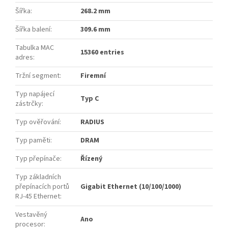
Šířka
:
268.2 mm
Šířka balení
:
309.6 mm
Tabulka MAC
15360 entries
adres
:
Tržní segment
:
Firemní
Typ napájecí
Typ C
zástrčky
:
Typ ověřování
:
RADIUS
Typ paměti
:
DRAM
Typ přepínače
:
Řízený
Typ základních
přepínacích portů
Gigabit Ethernet (10/100/1000)
RJ-45 Ethernet
:
Vestavěný
Ano
procesor
: