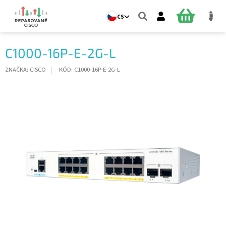
Přejít
na
NÁKUPNÍ
CS
obsah
KOŠÍK
C1000-16P-E-2G-L
ZNAČKA:
CISCO
KÓD:
C1000-16P-E-2G-L