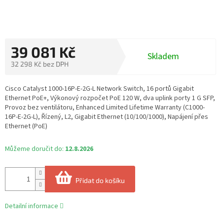
39 081 Kč
Skladem
32 298 Kč bez DPH
Měrná
cena:
Cisco Catalyst 1000-16P-E-2G-L Network Switch, 16 portů Gigabit
Ethernet PoE+, Výkonový rozpočet PoE 120 W, dva uplink porty 1 G SFP,
Provoz bez ventilátoru, Enhanced Limited Lifetime Warranty (C1000-
16P-E-2G-L), Řízený, L2, Gigabit Ethernet (10/100/1000), Napájení přes
Ethernet (PoE)
Můžeme doručit do:
12.8.2026
Přidat do košíku
Detailní informace