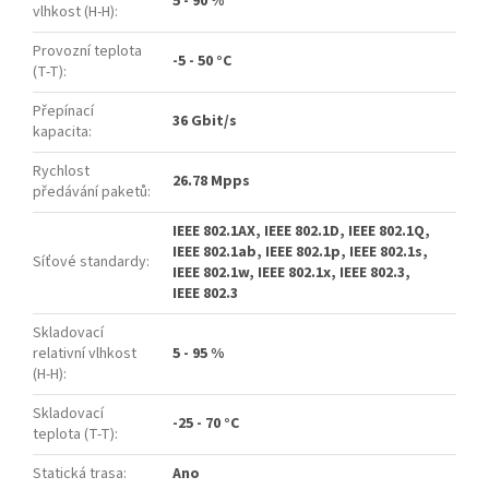
5 - 90 %
vlhkost (H-H)
:
Provozní teplota
-5 - 50 °C
(T-T)
:
Přepínací
36 Gbit/s
kapacita
:
Rychlost
26.78 Mpps
předávání paketů
:
IEEE 802.1AX, IEEE 802.1D, IEEE 802.1Q,
IEEE 802.1ab, IEEE 802.1p, IEEE 802.1s,
Síťové standardy
:
IEEE 802.1w, IEEE 802.1x, IEEE 802.3,
IEEE 802.3
Skladovací
relativní vlhkost
5 - 95 %
(H-H)
:
Skladovací
-25 - 70 °C
teplota (T-T)
:
Statická trasa
:
Ano