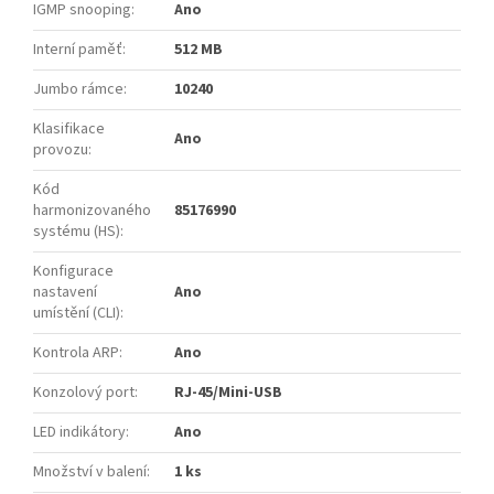
IGMP snooping
:
Ano
Interní paměť
:
512 MB
Jumbo rámce
:
10240
Klasifikace
Ano
provozu
:
Kód
harmonizovaného
85176990
systému (HS)
:
Konfigurace
nastavení
Ano
umístění (CLI)
:
Kontrola ARP
:
Ano
Konzolový port
:
RJ-45/Mini-USB
LED indikátory
:
Ano
Množství v balení
:
1 ks