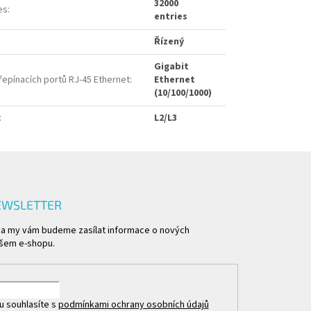
32000
es
:
entries
Řízený
Gigabit
řepínacích portů RJ-45 Ethernet
:
Ethernet
(10/100/1000)
:
L2/L3
EWSLETTER
l a my vám budeme zasílat informace o nových
šem e-shopu.
u souhlasíte s
podmínkami ochrany osobních údajů