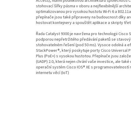
Access), hlavní podnikovou architekturu společnosti Ci
stohovací šířky pásma v oboru a nejflexibilnější archit
optimalizovanou pro vysokou hustotu Wi-Fi 6 a 802.11
přepínače jsou také připraveny na budoucnost díky ar
hostovat kontejnery a spouštět aplikace a skripty třet
Řada Catalyst 9300 je navržena pro technologii Cisco S
podporou nepřetržitého předávání paketů se stavovým
stohovatelném řešení (pod 50 ms). Vysoce odolná a efe
StackPower®, který poskytuje porty Cisco Universal 
Plus (PoE+) s vysokou hustotou. Přepínače jsou založe
(UADP) 2.0, která nejen chrání vaše investice, ale tak
operační systém Cisco IOS® XE s programovatelností 
internetu věcí (IoT)