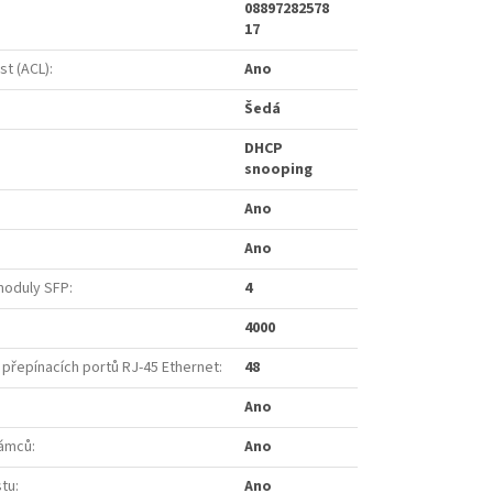
08897282578
17
st (ACL)
:
Ano
Šedá
DHCP
snooping
Ano
Ano
moduly SFP
:
4
4000
 přepínacích portů RJ-45 Ethernet
:
48
Ano
rámců
:
Ano
stu
:
Ano