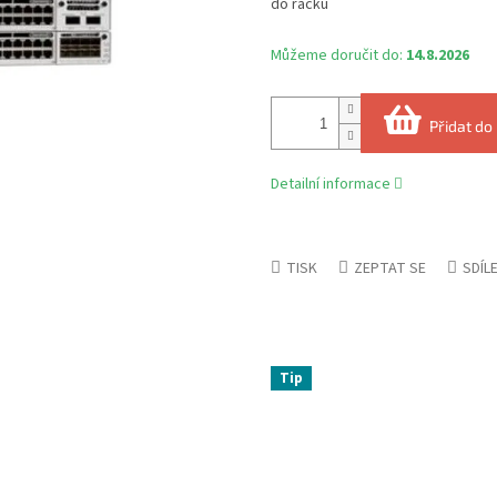
do racku
Můžeme doručit do:
14.8.2026
Přidat do
Detailní informace
TISK
ZEPTAT SE
SDÍL
Tip