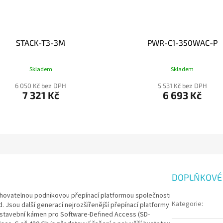
STACK-T3-3M
PWR-C1-350WAC-P
Skladem
Skladem
6 050 Kč bez DPH
5 531 Kč bez DPH
7 321 Kč
6 693 Kč
DOPLŇKOVÉ
tohovatelnou podnikovou přepínací platformou společnosti
Kategorie
:
. Jsou další generací nejrozšířenější přepínací platformy
ní stavební kámen pro Software-Defined Access (SD-