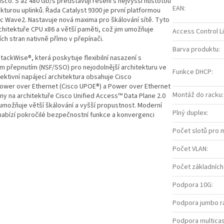
sco. S až 480 Gb/s představují řešení s nejvyšší hustotou
EAN
:
ekturou uplinků. Řada Catalyst 9300 je první platformou
ac Wave2. Nastavuje nová maxima pro škálování sítě. Tyto
chitektuře CPU x86 a větší paměti, což jim umožňuje
Access Control Li
ích stran nativně přímo v přepínači.
Barva produktu
:
tackWise®, která poskytuje flexibilní nasazení s
 přepnutím (NSF/SSO) pro nejodolnější architekturu ve
Funkce DHCP
:
ktivní napájecí architektura obsahuje Cisco
Power over Ethernet (Cisco UPOE®) a Power over Ethernet
Montáž do racku
:
ny na architektuře Cisco Unified Access™ Data Plane 2.0
é umožňuje větší škálování a vyšší propustnost. Moderní
Plný duplex
:
nabízí pokročilé bezpečnostní funkce a konvergenci
Počet slotů pro 
Počet VLAN
:
Počet základních
Podpora 10G
:
Podpora jumbo 
Podpora multica