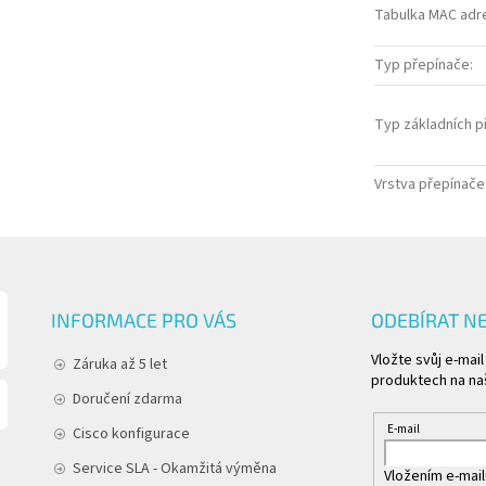
Tabulka MAC adr
Typ přepínače
:
Typ základních p
Vrstva přepínače
INFORMACE PRO VÁS
ODEBÍRAT N
Vložte svůj e-mai
Záruka až 5 let
produktech na na
Doručení zdarma
E-mail
Cisco konfigurace
Service SLA - Okamžitá výměna
Vložením e-mail