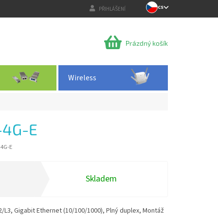
CS
PŘIHLÁŠENÍ
NÁKUPNÍ
Prázdný košík
KOŠÍK
Wireless
-4G-E
-4G-E
Skladem
2/L3, Gigabit Ethernet (10/100/1000), Plný duplex, Montáž