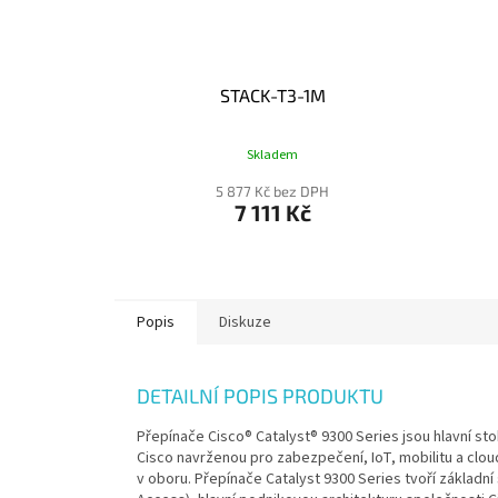
STACK-T3-1M
Skladem
5 877 Kč bez DPH
7 111 Kč
Popis
Diskuze
DETAILNÍ POPIS PRODUKTU
Přepínače Cisco® Catalyst® 9300 Series jsou hlavní s
Cisco navrženou pro zabezpečení, IoT, mobilitu a cloud
v oboru. Přepínače Catalyst 9300 Series tvoří základ