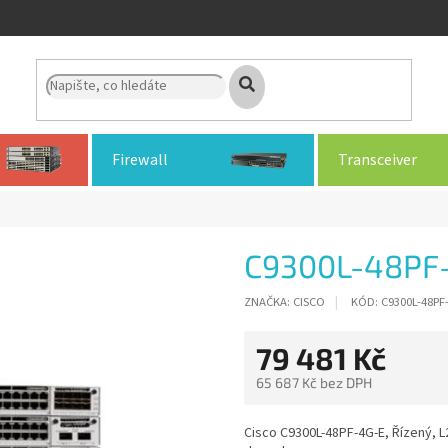
Firewall
Transceiver
C9300L-48PF
ZNAČKA:
CISCO
KÓD:
C9300L-48PF
79 481 Kč
65 687 Kč bez DPH
Měrná
cena:
Cisco C9300L-48PF-4G-E, Řízený, L