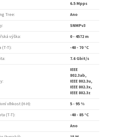
6.5 Mpps
ing Tree
:
Ano
vy
:
SNMPv3
řská výška
:
0 - 4572 m
 (T-T)
:
-40 - 70 °C
ita
:
7.6 Gbit/s
IEEE
802.3ab,
dy
:
IEEE 802.3u,
IEEE 802.3x,
IEEE 802.3z
ivní vlhkost (H-H)
:
5 - 95 %
ta (T-T)
:
-40 - 85 °C
Ano