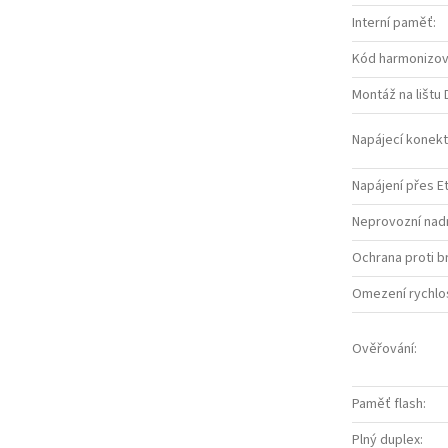
Interní paměť
:
Kód harmonizov
Montáž na lištu 
Napájecí konek
Napájení přes E
Neprovozní nad
Ochrana proti 
Omezení rychlo
Ověřování
:
Paměť flash
:
Plný duplex
: