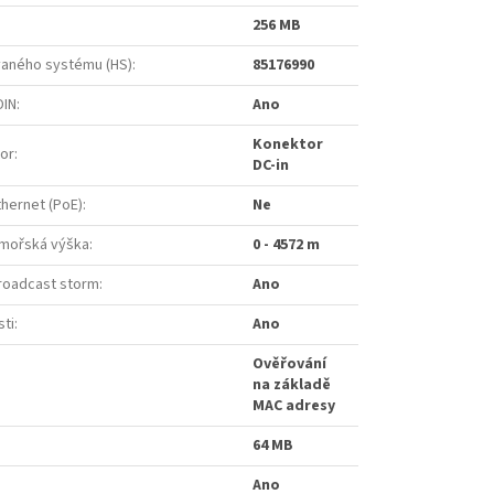
256 MB
aného systému (HS)
:
85176990
DIN
:
Ano
Konektor
tor
:
DC-in
thernet (PoE)
:
Ne
mořská výška
:
0 - 4572 m
broadcast storm
:
Ano
sti
:
Ano
Ověřování
na základě
MAC adresy
64 MB
Ano