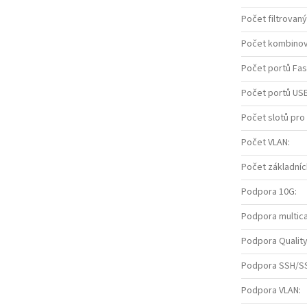
Počet filtrovan
Počet kombinov
Počet portů Fas
Počet portů USB
Počet slotů pro
Počet VLAN
:
Počet základníc
Podpora 10G
:
Podpora multic
Podpora Quality
Podpora SSH/S
Podpora VLAN
: