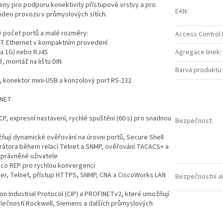
rženy pro podporu konektivity přístupové vrstvy a pro
EAN
:
ideo provozu v průmyslových sítích.
ký počet portů a malé rozměry:
Access Control L
e-T Ethernet v kompaktním provedení
 a 1G) nebo RJ45
Agregace linek
:
, montáž na lištu DIN
Barva produktu
:
), konektor mini-USB a konzolový port RS-232
INET
P, expresní nastavení, rychlé spuštění (60 s) pro snadnou
Bezpečnost
:
ují dynamické ověřování na úrovni portů, Secure Shell
trátora během relací Telnet a SNMP, ověřování TACACS+ a
oprávněné uživatele
isco REP pro rychlou konvergenci
er, Telnet, přístup HTTPS, SNMP, CNA a CiscoWorks LAN
Bezpečnostní a
 Industrial Protocol (CIP) a PROFINETv2, které umožňují
polečností Rockwell, Siemens a dalších průmyslových