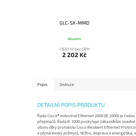
GLC-SX-MMD
Skladem
1 820 Kč bez DPH
2 202 Kč
Popis
Diskuze
DETAILNÍ POPIS PRODUKTU
Řada Cisco® Industrial Ethernet 2000 (IE 2000) je řad
přepínačů. Řada IE 2000 poskytuje zákazníkům snadné
oboru díky protokolu Cisco Resilient Ethernet Protoco
a plynárenský průmysl, těžba, doprava a energetika, s