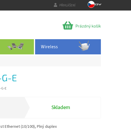
CS
PŘIHLÁŠENÍ
NÁKUPNÍ
Prázdný košík
KOŠÍK
Wireless
-G-E
-G-E
Skladem
st Ethernet (10/100), Plný duplex