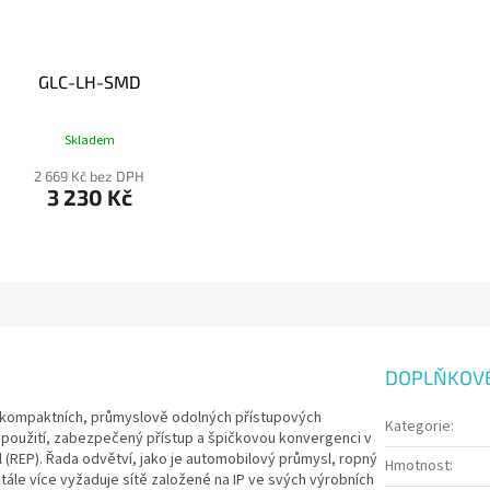
GLC-LH-SMD
Skladem
2 669 Kč bez DPH
3 230 Kč
DOPLŇKOV
ou kompaktních, průmyslově odolných přístupových
Kategorie
:
 použití, zabezpečený přístup a špičkovou konvergenci v
l (REP). Řada odvětví, jako je automobilový průmysl, ropný
Hmotnost
:
tále více vyžaduje sítě založené na IP ve svých výrobních