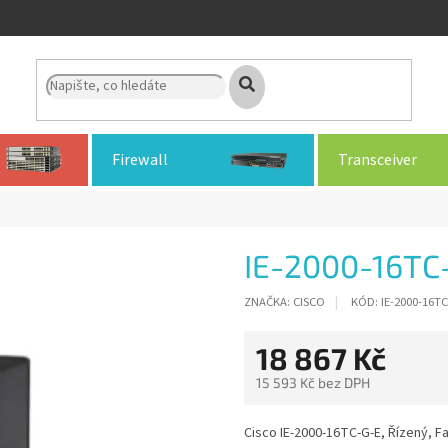
Firewall
Transceiver
IE-2000-16TC
ZNAČKA:
CISCO
KÓD:
IE-2000-16TC
18 867 Kč
15 593 Kč bez DPH
Měrná
cena:
Cisco IE-2000-16TC-G-E, Řízený, Fa