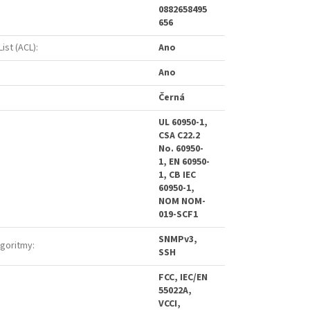
0882658495
656
ist (ACL)
:
Ano
Ano
Černá
UL 60950-1,
CSA C22.2
No. 60950-
1, EN 60950-
1, CB IEC
60950-1,
NOM NOM-
019-SCF1
SNMPv3,
lgoritmy
:
SSH
FCC, IEC/EN
55022A,
VCCI,