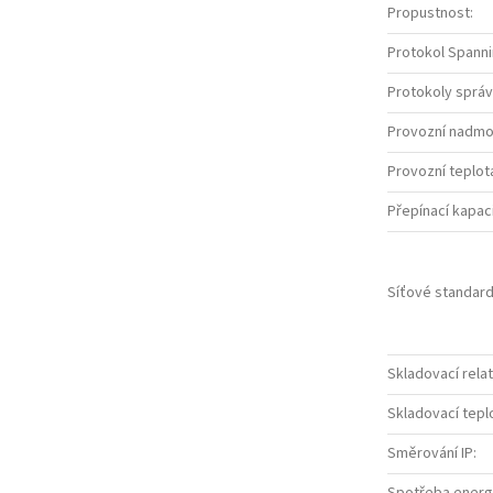
Propustnost
:
Protokol Spann
Protokoly sprá
Provozní nadmo
Provozní teplota
Přepínací kapac
Síťové standar
Skladovací relat
Skladovací teplo
Směrování IP
: