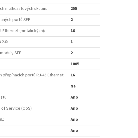
ých multicastových skupin
:
255
aných portů SFP
:
2
t Ethernet (metalických)
:
16
 2.0
:
1
 moduly SFP
:
2
1005
h přepínacích portů RJ-45 Ethernet
:
16
Ne
astu
:
Ano
 of Service (QoS)
:
Ano
SL
:
Ano
Ano