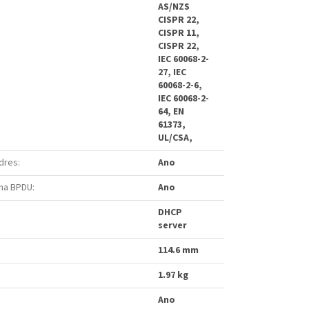
AS/NZS
CISPR 22,
CISPR 11,
CISPR 22,
IEC 60068-2-
27, IEC
60068-2-6,
IEC 60068-2-
64, EN
61373,
UL/CSA,
adres
:
Ano
ana BPDU
:
Ano
DHCP
server
114.6 mm
1.97 kg
Ano