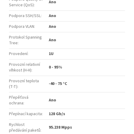
Ano
Service (QoS)
:
Podpora SSH/SSL
:
Ano
Podpora VLAN
:
Ano
Protokol Spanning
Ano
Tree
:
Provedení
:
1U
Provozní relativní
0 - 95%
vlhkost (H-H)
:
Provozní teplota
-40 - 75 °C
(T-T)
:
Přepěťová
Ano
ochrana
:
Přepínací kapacita
:
128 Gb/s
Rychlost
95.238 Mpps
předávání paketů
: