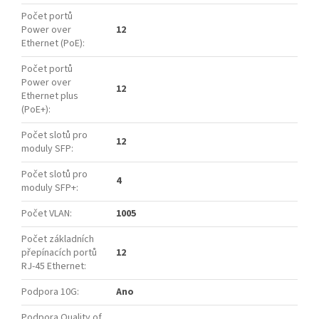
Počet portů
Power over
12
Ethernet (PoE)
:
Počet portů
Power over
12
Ethernet plus
(PoE+)
:
Počet slotů pro
12
moduly SFP
:
Počet slotů pro
4
moduly SFP+
:
Počet VLAN
:
1005
Počet základních
přepínacích portů
12
RJ-45 Ethernet
:
Podpora 10G
:
Ano
Podpora Quality of