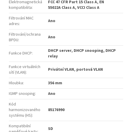
Elektromagnetická
FCC 47 CFR Part 15 Class A, EN
kompatibilita
:
55022A Class A, VCCI Class A
Filtrování MAC
Ano
adres
:
Filtrování/ochrana
Ano
BPDU
:
DHCP server, DHCP snooping, DHCP
Funkce DHCP
:
relay
Funkce virtuálních
Privátní VLAN, portová VLAN
sítí (VLAN)
:
Hloubka
:
356 mm
IGMP snooping
:
Ano
Kód
harmonizovaného
85176990
systému (HS)
:
Kompatibilní
SD
paměťové karty
: