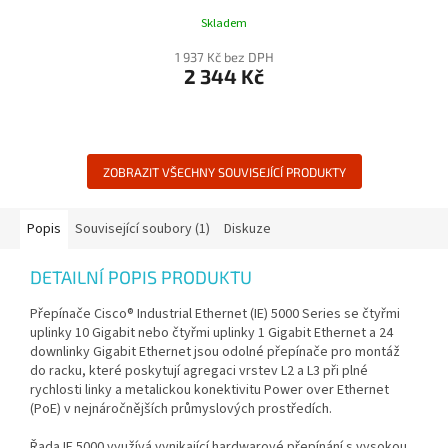
Skladem
1 937 Kč bez DPH
2 344 Kč
ZOBRAZIT VŠECHNY SOUVISEJÍCÍ PRODUKTY
Popis
Související soubory (1)
Diskuze
DETAILNÍ POPIS PRODUKTU
Přepínače Cisco® Industrial Ethernet (IE) 5000 Series se čtyřmi
uplinky 10 Gigabit nebo čtyřmi uplinky 1 Gigabit Ethernet a 24
downlinky Gigabit Ethernet jsou odolné přepínače pro montáž
do racku, které poskytují agregaci vrstev L2 a L3 při plné
rychlosti linky a metalickou konektivitu Power over Ethernet
(PoE) v nejnáročnějších průmyslových prostředích.
Řada IE 5000 využívá vynikající hardwarové přepínání s vysokou