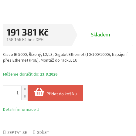
191 381 Kč
Skladem
158 166 Kč bez DPH
Měrná
cena:
Cisco IE-5000, Řízený, L2/L3, Gigabit Ethernet (10/100/1000), Napájení
přes Ethernet (PoE), Montáž do racku, 1U
Můžeme doručit do:
13.8.2026
Přidat do košíku
Detailní informace
ZEPTAT SE
SDÍLET