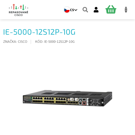
Přejít
na
NÁKUPNÍ
CS
obsah
KOŠÍK
IE-5000-12S12P-10G
ZNAČKA:
CISCO
KÓD:
IE-5000-12S12P-10G