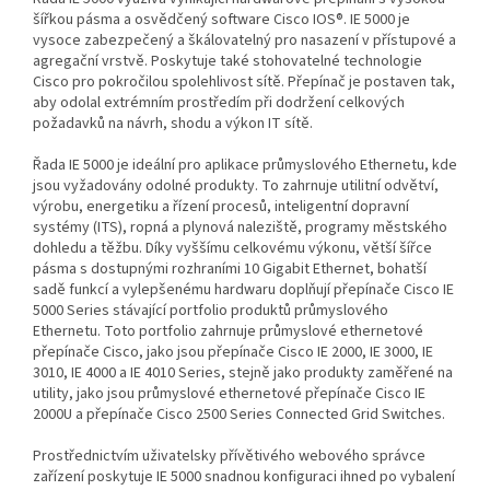
šířkou pásma a osvědčený software Cisco IOS®. IE 5000 je
vysoce zabezpečený a škálovatelný pro nasazení v přístupové a
agregační vrstvě. Poskytuje také stohovatelné technologie
Cisco pro pokročilou spolehlivost sítě. Přepínač je postaven tak,
aby odolal extrémním prostředím při dodržení celkových
požadavků na návrh, shodu a výkon IT sítě.
Řada IE 5000 je ideální pro aplikace průmyslového Ethernetu, kde
jsou vyžadovány odolné produkty. To zahrnuje utilitní odvětví,
výrobu, energetiku a řízení procesů, inteligentní dopravní
systémy (ITS), ropná a plynová naleziště, programy městského
dohledu a těžbu. Díky vyššímu celkovému výkonu, větší šířce
pásma s dostupnými rozhraními 10 Gigabit Ethernet, bohatší
sadě funkcí a vylepšenému hardwaru doplňují přepínače Cisco IE
5000 Series stávající portfolio produktů průmyslového
Ethernetu. Toto portfolio zahrnuje průmyslové ethernetové
přepínače Cisco, jako jsou přepínače Cisco IE 2000, IE 3000, IE
3010, IE 4000 a IE 4010 Series, stejně jako produkty zaměřené na
utility, jako jsou průmyslové ethernetové přepínače Cisco IE
2000U a přepínače Cisco 2500 Series Connected Grid Switches.
Prostřednictvím uživatelsky přívětivého webového správce
zařízení poskytuje IE 5000 snadnou konfiguraci ihned po vybalení