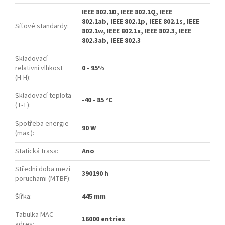
IEEE 802.1D, IEEE 802.1Q, IEEE
802.1ab, IEEE 802.1p, IEEE 802.1s, IEEE
Síťové standardy
:
802.1w, IEEE 802.1x, IEEE 802.3, IEEE
802.3ab, IEEE 802.3
Skladovací
relativní vlhkost
0 - 95%
(H-H)
:
Skladovací teplota
-40 - 85 °C
(T-T)
:
Spotřeba energie
90 W
(max.)
:
Statická trasa
:
Ano
Střední doba mezi
390190 h
poruchami (MTBF)
:
Šířka
:
445 mm
Tabulka MAC
16000 entries
adres
: