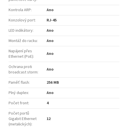
Kontrola ARP
:
Ano
Konzolový port
:
RJ-45
LED indikátory
:
Ano
Montáž do racku
:
Ano
Napájení přes
Ano
Ethernet (PoE)
:
Ochrana proti
Ano
broadcast storm
:
Paměť flash
:
256 MB
Plný duplex
:
Ano
Počet front
:
4
Počet portů
Gigabit Ethernet
12
(metalických)
: