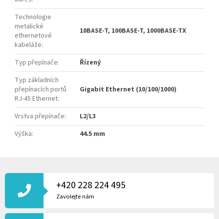
Technologie
metalické
10BASE-T, 100BASE-T, 1000BASE-TX
ethernetové
kabeláže
:
Typ přepínače
:
Řízený
Typ základních
přepínacích portů
Gigabit Ethernet (10/100/1000)
RJ-45 Ethernet
:
Vrstva přepínače
:
L2/L3
Výška
:
44.5 mm
Z
Á
P
+420 228 224 495
A
Zavolejte nám
T
Í