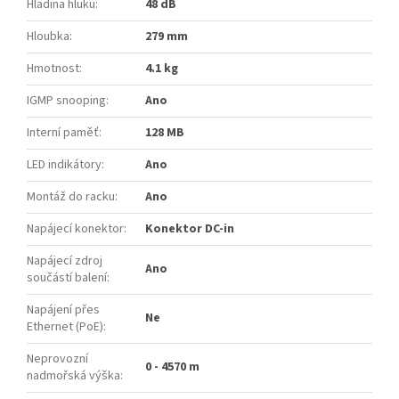
Hladina hluku
:
48 dB
Hloubka
:
279 mm
Hmotnost
:
4.1 kg
IGMP snooping
:
Ano
Interní paměť
:
128 MB
LED indikátory
:
Ano
Montáž do racku
:
Ano
Napájecí konektor
:
Konektor DC-in
Napájecí zdroj
Ano
součástí balení
:
Napájení přes
Ne
Ethernet (PoE)
:
Neprovozní
0 - 4570 m
nadmořská výška
: