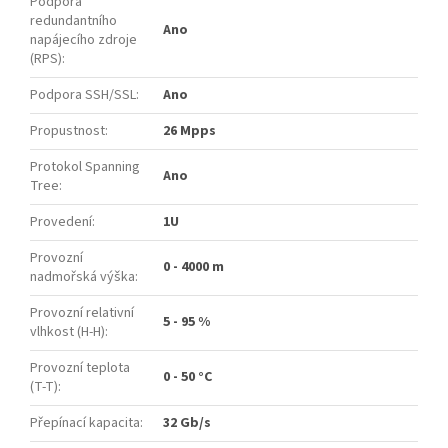
Podpora
redundantního
Ano
napájecího zdroje
(RPS)
:
Podpora SSH/SSL
:
Ano
Propustnost
:
26 Mpps
Protokol Spanning
Ano
Tree
:
Provedení
:
1U
Provozní
0 - 4000 m
nadmořská výška
:
Provozní relativní
5 - 95 %
vlhkost (H-H)
:
Provozní teplota
0 - 50 °C
(T-T)
:
Přepínací kapacita
:
32 Gb/s