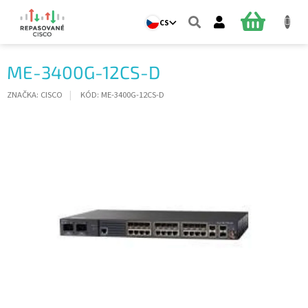
Přejít
na
NÁKUPNÍ
CS
obsah
KOŠÍK
ME-3400G-12CS-D
ZNAČKA:
CISCO
KÓD:
ME-3400G-12CS-D