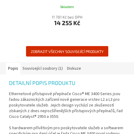
Skladem
11 781 Kč bez DPH
14 255 Kč
ZOBRAZIT VŠECHNY SOUVISEJÍCÍ PRODUKTY
Popis
Související soubory (1)
Diskuze
DETAILNÍ POPIS PRODUKTU
Ethernetové přístupové přepínače Cisco® ME 3400 Series jsou
řadou zákaznických zařízení nové generace vrstev L2 a L3 pro
poskytovatele služeb. Jejich design vychází ze zkušeností
získaných z dnes nejrozšířenějších přístupových přepínačů, řad
Cisco Catalyst® 2950 a 3550.
S hardwarem přívětivým pro poskytovatele služeb a softwarem
specifickým pro daný účel je řada Cisco ME 3400 první rodinou