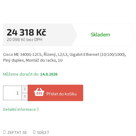
24 318 Kč
Skladem
20 098 Kč bez DPH
Měrná
cena:
Cisco ME 3400G-12CS, Řízený, L2/L3, Gigabit Ethernet (10/100/1000),
Plný duplex, Montáž do racku, 1U
Můžeme doručit do:
14.8.2026
Přidat do košíku
Detailní informace
ZEPTAT SE
SDÍLET