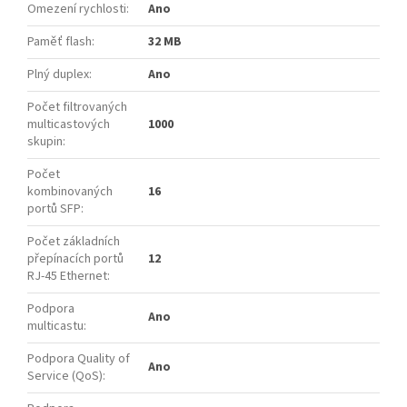
Omezení rychlosti
:
Ano
Paměť flash
:
32 MB
Plný duplex
:
Ano
Počet filtrovaných
multicastových
1000
skupin
:
Počet
kombinovaných
16
portů SFP
:
Počet základních
přepínacích portů
12
RJ-45 Ethernet
:
Podpora
Ano
multicastu
:
Podpora Quality of
Ano
Service (QoS)
: