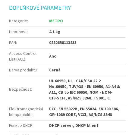
DOPLŇKOVÉ PARAMETRY
Kategorie
:
METRO
Hmotnost
:
4.1 kg
EAN
:
0882658113833
Access Control
Ano
List (ACL)
:
Barva produktu
:
Černá
UL 60950, UL - CAN/CSA 22.2
No.60950, TUV/GS - EN 60950, A1-A4 &
Bezpečnost
:
A11, CB to IEC 60950, NOM - NOM-
019-SCFI, AS/NZS 3260, TS001, C
Elektromagnetická
FCC, EN 55022B, EN 55024, EN 300 386,
kompatibilita
:
GR-1089 CORE, VCCI, AS/NZS 3548
Funkce DHCP
:
DHCP server, DHCP klient