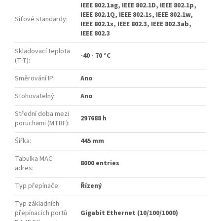
IEEE 802.1ag, IEEE 802.1D, IEEE 802.1p,
IEEE 802.1Q, IEEE 802.1s, IEEE 802.1w,
Síťové standardy
:
IEEE 802.1x, IEEE 802.3, IEEE 802.3ab,
IEEE 802.3
Skladovací teplota
-40 - 70 °C
(T-T)
:
Směrování IP
:
Ano
Stohovatelný
:
Ano
Střední doba mezi
297688 h
poruchami (MTBF)
:
Šířka
:
445 mm
Tabulka MAC
8000 entries
adres
:
Typ přepínače
:
Řízený
Typ základních
přepínacích portů
Gigabit Ethernet (10/100/1000)