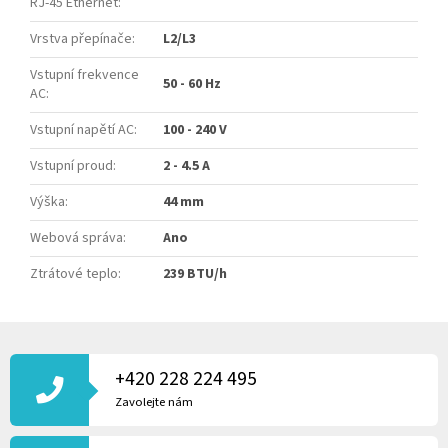
RJ-45 Ethernet
:
Vrstva přepínače
:
L2/L3
Vstupní frekvence
50 - 60 Hz
AC
:
Vstupní napětí AC
:
100 - 240 V
Vstupní proud
:
2 - 4.5 A
Výška
:
44 mm
Webová správa
:
Ano
Ztrátové teplo
:
239 BTU/h
Z
Á
P
+420 228 224 495
A
Zavolejte nám
T
Í