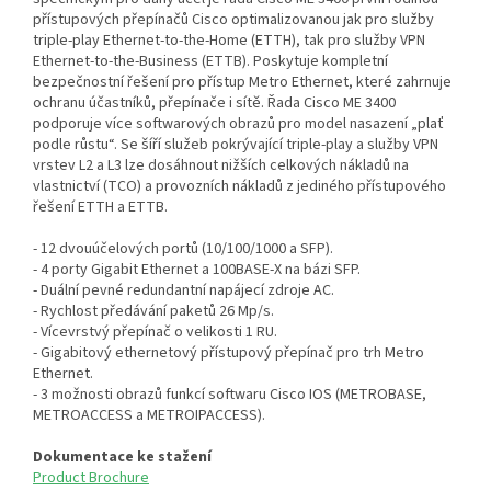
přístupových přepínačů Cisco optimalizovanou jak pro služby
triple-play Ethernet-to-the-Home (ETTH), tak pro služby VPN
Ethernet-to-the-Business (ETTB). Poskytuje kompletní
bezpečnostní řešení pro přístup Metro Ethernet, které zahrnuje
ochranu účastníků, přepínače i sítě. Řada Cisco ME 3400
podporuje více softwarových obrazů pro model nasazení „plať
podle růstu“. Se šíří služeb pokrývající triple-play a služby VPN
vrstev L2 a L3 lze dosáhnout nižších celkových nákladů na
vlastnictví (TCO) a provozních nákladů z jediného přístupového
řešení ETTH a ETTB.
- 12 dvouúčelových portů (10/100/1000 a SFP).
- 4 porty Gigabit Ethernet a 100BASE-X na bázi SFP.
- Duální pevné redundantní napájecí zdroje AC.
- Rychlost předávání paketů 26 Mp/s.
- Vícevrstvý přepínač o velikosti 1 RU.
- Gigabitový ethernetový přístupový přepínač pro trh Metro
Ethernet.
- 3 možnosti obrazů funkcí softwaru Cisco IOS (METROBASE,
METROACCESS a METROIPACCESS).
Dokumentace ke stažení
Product Brochure